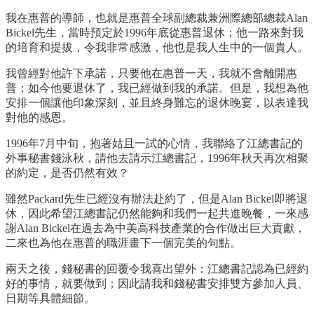
我在惠普的導師，也就是惠普全球副總裁兼洲際總部總裁Alan
Bickel先生，當時預定於1996年底從惠普退休；他一路來對我
的培育和提拔，令我非常感激，他也是我人生中的一個貴人。
我曾經對他許下承諾，只要他在惠普一天，我就不會離開惠
普；如今他要退休了，我已經做到我的承諾。但是，我想為他
安排一個讓他印象深刻，並且終身難忘的退休晚宴，以表達我
對他的感恩。
1996年7月中旬，抱著姑且一試的心情，我聯絡了江總書記的
外事秘書錢泳秋，請他去請示江總書記，1996年秋天再次相聚
的約定，是否仍然有效？
雖然Packard先生已經沒有辦法赴約了，但是Alan Bickel即將退
休，因此希望江總書記仍然能夠和我們一起共進晚餐，一來感
謝Alan Bickel在過去為中美高科技產業的合作做出巨大貢獻，
二來也為他在惠普的職涯畫下一個完美的句點。
兩天之後，錢秘書的回覆令我喜出望外：江總書記認為已經約
好的事情，就要做到；因此請我和錢秘書安排雙方參加人員、
日期等具體細節。