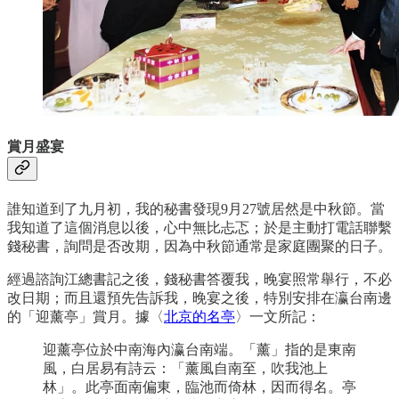
賞月盛宴
誰知道到了九月初，我的秘書發現9月27號居然是中秋節。當
我知道了這個消息以後，心中無比忐忑；於是主動打電話聯繫
錢秘書，詢問是否改期，因為中秋節通常是家庭團聚的日子。
經過諮詢江總書記之後，錢秘書答覆我，晚宴照常舉行，不必
改日期；而且還預先告訴我，晚宴之後，特別安排在瀛台南邊
的「迎薰亭」賞月。據〈
北京的名亭
〉一文所記：
迎薰亭位於中南海內瀛台南端。「薰」指的是東南
風，白居易有詩云：「薰風自南至，吹我池上
林」。此亭面南偏東，臨池而倚林，因而得名。亭