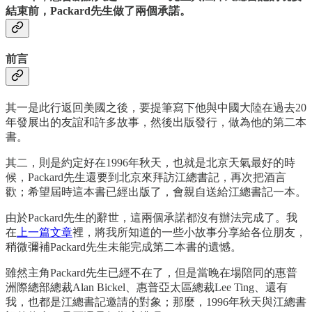
結束前，Packard先生做了兩個承諾。
前言
其一是此行返回美國之後，要提筆寫下他與中國大陸在過去20
年發展出的友誼和許多故事，然後出版發行，做為他的第二本
書。
其二，則是約定好在1996年秋天，也就是北京天氣最好的時
候，Packard先生還要到北京來拜訪江總書記，再次把酒言
歡；希望屆時這本書已經出版了，會親自送給江總書記一本。
由於Packard先生的辭世，這兩個承諾都沒有辦法完成了。我
在
上一篇文章
裡，將我所知道的一些小故事分享給各位朋友，
稍微彌補Packard先生未能完成第二本書的遺憾。
雖然主角Packard先生已經不在了，但是當晚在場陪同的惠普
洲際總部總裁Alan Bickel、惠普亞太區總裁Lee Ting、還有
我，也都是江總書記邀請的對象；那麼，1996年秋天與江總書