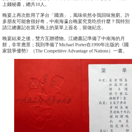
上錢秘書，總共10人。
晚宴上再次飲用了茅台「國酒」，風味依然令我回味無窮。許
多朋友可能會很好奇，中南海瀛台晚宴究竟吃些什麼？我特別
請江總書記在當天晚上的菜單上簽名，留做紀念。
晚宴結束之後，雙方互贈禮物。江總書記準備了中南海的月
餅，非常應景；我則準備了Michael Porter在1990年出版的《國
家競爭優勢》（The Competitive Advantage of Nations）一書。