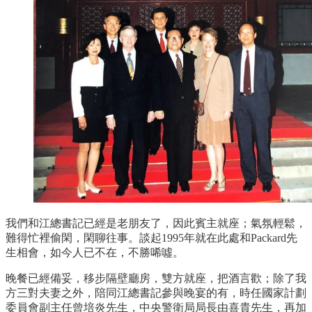
我們和江總書記已經是老朋友了，因此賓主就座；氣氛輕鬆，
難得忙裡偷閑，閑聊往事。談起1995年就在此處和Packard先
生相會，如今人已不在，不勝唏噓。
晚餐已經備妥，移步隔壁廳房，雙方就座，把酒言歡；除了我
方三對夫妻之外，陪同江總書記參與晚宴的有，時任國家計劃
委員會副主任曾培炎先生，中央警衛局局長由喜貴先生，再加