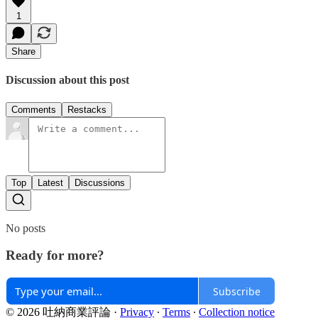
1
Share
Discussion about this post
Comments
Restacks
Top
Latest
Discussions
No posts
Ready for more?
Subscribe
© 2026 吐納商業評論
·
Privacy
∙
Terms
∙
Collection notice