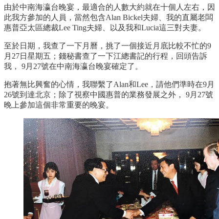
由於中南海瀛台晚宴，最適合的人數大約就在十個人左右，因
此我方參加的人員，當然包含Alan Bickel夫婦、我的直屬老闆
惠普亞太區總裁Lee Ting夫婦、以及我和Lucia這三對夫妻。
至於日期，我查了一下月曆，挑了一個接近月底比較不忙的9
月27日星期五；錢秘書查了一下江總書記的行程，回頭告訴
我， 9月27號在中南海瀛台晚宴確定了。
抱著無比興奮的心情，我聯繫了Alan和Lee，請他們準時在9月
26號到達北京；除了視察中國惠普的業務發展之外， 9月27號
晚上參加這個非常重要的晚宴。