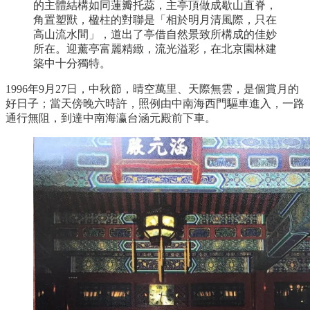
的主體結構如同蓮瓣托蕊，主亭頂做成歇山直脊，
角置塑獸，楹柱的對聯是「相於明月清風際，只在
高山流水間」，道出了亭借自然景致所構成的佳妙
所在。迎薰亭富麗精緻，流光溢彩，在北京園林建
築中十分獨特。
1996年9月27日，中秋節，晴空萬里、天際無雲，是個賞月的
好日子；當天傍晚六時許，照例由中南海西門驅車進入，一路
通行無阻，到達中南海瀛台涵元殿前下車。