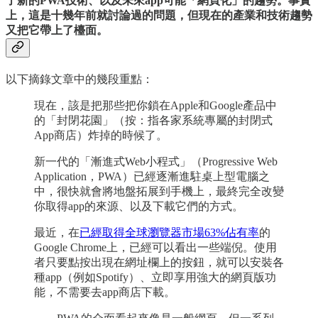
了新的PWA技術、以及未來app可能「網頁化」的趨勢。事實
上，這是十幾年前就討論過的問題，但現在的產業和技術趨勢
又把它帶上了檯面。
以下摘錄文章中的幾段重點：
現在，該是把那些把你鎖在Apple和Google產品中
的「封閉花園」（按：指各家系統專屬的封閉式
App商店）炸掉的時候了。
新一代的「漸進式Web小程式」（Progressive Web
Application，PWA）已經逐漸進駐桌上型電腦之
中，很快就會將地盤拓展到手機上，最終完全改變
你取得app的來源、以及下載它們的方式。
最近，在
已經取得全球瀏覽器市場63%佔有率
的
Google Chrome上，已經可以看出一些端倪。使用
者只要點按出現在網址欄上的按鈕，就可以安裝各
種app（例如Spotify）、立即享用強大的網頁版功
能，不需要去app商店下載。