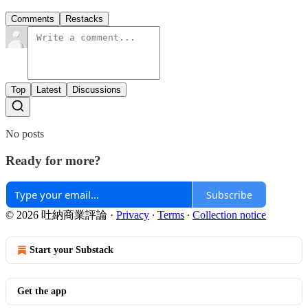
Comments
Restacks
Top
Latest
Discussions
No posts
Ready for more?
Subscribe
© 2026 吐納商業評論
·
Privacy
∙
Terms
∙
Collection notice
Start your Substack
Get the app