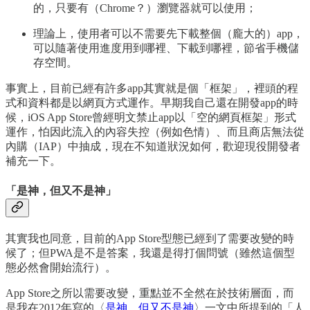
的，只要有（Chrome？）瀏覽器就可以使用；
理論上，使用者可以不需要先下載整個（龐大的）app，
可以隨著使用進度用到哪裡、下載到哪裡，節省手機儲
存空間。
事實上，目前已經有許多app其實就是個「框架」，裡頭的程
式和資料都是以網頁方式運作。早期我自己還在開發app的時
候，iOS App Store曾經明文禁止app以「空的網頁框架」形式
運作，怕因此流入的內容失控（例如色情）、而且商店無法從
內購（IAP）中抽成，現在不知道狀況如何，歡迎現役開發者
補充一下。
「是神，但又不是神」
其實我也同意，目前的App Store型態已經到了需要改變的時
候了；但PWA是不是答案，我還是得打個問號（雖然這個型
態必然會開始流行）。
App Store之所以需要改變，重點並不全然在於技術層面，而
是我在2012年寫的〈
是神，但又不是神
〉一文中所提到的「人