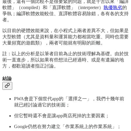
最後，還有一個比較不是很要緊的問題，就是千古以來「編譯
軟體」（compiled）和「直譯軟體」（interpreter）
孰優孰劣
的
爭執；編譯軟體效能較佳、直譯軟體容易除錯，各有各的支持
者。
以目前的硬體效能來說，在小程式上兩者差異不大，但如果是
大型軟體（尤其是資料量和運算能力都相當吃重、同時也需要
大量頻寬的遊戲類），兩者可能就有明顯的距離。
註：以上的分析是以筆者目前為止的技術理解為基礎。由於技
術一直進步，所以如果有些想法已經過時、或是有遺漏的地
方，都歡迎讀者指正討論。
結論
PWA會是下個世代app的「選擇之一」，我們十幾年前
就已經討論過它的技術面；
但它暫時還不會是讓app商店死掉的主要因素；
Google仍然在努力建立「作業系統上的作業系統」；