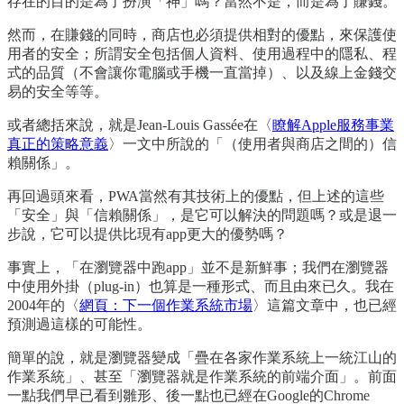
存在的目的是為了扮演「神」嗎？當然不是，而是為了賺錢。
然而，在賺錢的同時，商店也必須提供相對的優點，來保護使
用者的安全；所謂安全包括個人資料、使用過程中的隱私、程
式的品質（不會讓你電腦或手機一直當掉）、以及線上金錢交
易的安全等等。
或者總括來說，就是Jean-Louis Gassée在〈
瞭解Apple服務事業
真正的策略意義
〉一文中所說的「（使用者與商店之間的）信
賴關係」。
再回過頭來看，PWA當然有其技術上的優點，但上述的這些
「安全」與「信賴關係」，是它可以解決的問題嗎？或是退一
步說，它可以提供比現有app更大的優勢嗎？
事實上，「在瀏覽器中跑app」並不是新鮮事；我們在瀏覽器
中使用外掛（plug-in）也算是一種形式、而且由來已久。我在
2004年的〈
網頁：下一個作業系統市場
〉這篇文章中，也已經
預測過這樣的可能性。
簡單的說，就是瀏覽器變成「疊在各家作業系統上一統江山的
作業系統」、甚至「瀏覽器就是作業系統的前端介面」。前面
一點我們早已看到雛形、後一點也已經在Google的Chrome