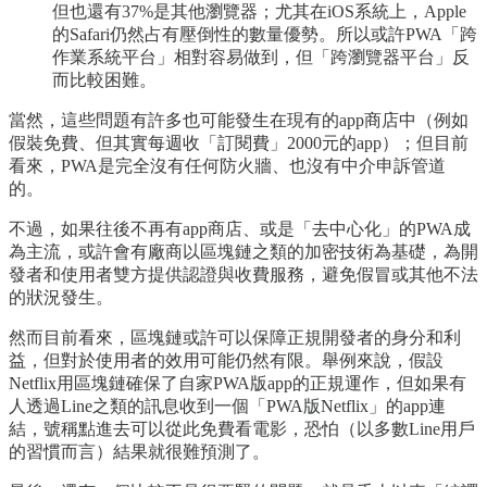
但也還有37%是其他瀏覽器；尤其在iOS系統上，Apple
的Safari仍然占有壓倒性的數量優勢。所以或許PWA「跨
作業系統平台」相對容易做到，但「跨瀏覽器平台」反
而比較困難。
當然，這些問題有許多也可能發生在現有的app商店中（例如
假裝免費、但其實每週收「訂閱費」2000元的app）；但目前
看來，PWA是完全沒有任何防火牆、也沒有中介申訴管道
的。
不過，如果往後不再有app商店、或是「去中心化」的PWA成
為主流，或許會有廠商以區塊鏈之類的加密技術為基礎，為開
發者和使用者雙方提供認證與收費服務，避免假冒或其他不法
的狀況發生。
然而目前看來，區塊鏈或許可以保障正規開發者的身分和利
益，但對於使用者的效用可能仍然有限。舉例來說，假設
Netflix用區塊鏈確保了自家PWA版app的正規運作，但如果有
人透過Line之類的訊息收到一個「PWA版Netflix」的app連
結，號稱點進去可以從此免費看電影，恐怕（以多數Line用戶
的習慣而言）結果就很難預測了。