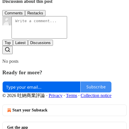
Discussion about this post
Comments
Restacks
Top
Latest
Discussions
No posts
Ready for more?
Subscribe
© 2026 吐納商業評論
·
Privacy
∙
Terms
∙
Collection notice
Start your Substack
Get the app