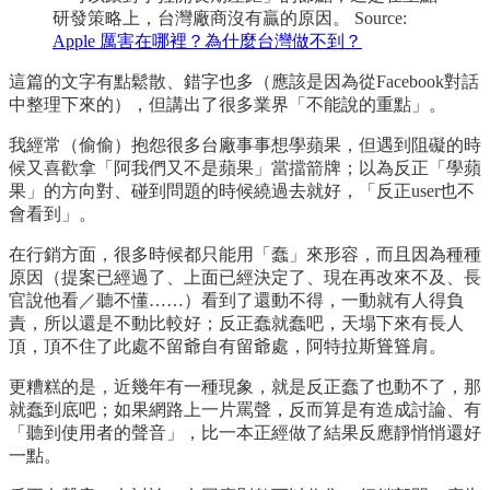
研發策略上，台灣廠商沒有贏的原因。 Source:
Apple 厲害在哪裡？為什麼台灣做不到？
這篇的文字有點鬆散、錯字也多（應該是因為從Facebook對話
中整理下來的），但講出了很多業界「不能說的重點」。
我經常（偷偷）抱怨很多台廠事事想學蘋果，但遇到阻礙的時
候又喜歡拿「阿我們又不是蘋果」當擋箭牌；以為反正「學蘋
果」的方向對、碰到問題的時候繞過去就好，「反正user也不
會看到」。
在行銷方面，很多時候都只能用「蠢」來形容，而且因為種種
原因（提案已經過了、上面已經決定了、現在再改來不及、長
官說他看／聽不懂……）看到了還動不得，一動就有人得負
責，所以還是不動比較好；反正蠢就蠢吧，天塌下來有長人
頂，頂不住了此處不留爺自有留爺處，阿特拉斯聳聳肩。
更糟糕的是，近幾年有一種現象，就是反正蠢了也動不了，那
就蠢到底吧；如果網路上一片罵聲，反而算是有造成討論、有
「聽到使用者的聲音」，比一本正經做了結果反應靜悄悄還好
一點。