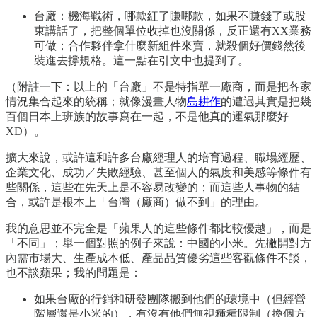
台廠：機海戰術，哪款紅了賺哪款，如果不賺錢了或股
東講話了，把整個單位收掉也沒關係，反正還有XX業務
可做；合作夥伴拿什麼新組件來賣，就殺個好價錢然後
裝進去撐規格。這一點在引文中也提到了。
（附註一下：以上的「台廠」不是特指單一廠商，而是把各家
情況集合起來的統稱；就像漫畫人物
島耕作
的遭遇其實是把幾
百個日本上班族的故事寫在一起，不是他真的運氣那麼好
XD）。
擴大來說，或許這和許多台廠經理人的培育過程、職場經歷、
企業文化、成功／失敗經驗、甚至個人的氣度和美感等條件有
些關係，這些在先天上是不容易改變的；而這些人事物的結
合，或許是根本上「台灣（廠商）做不到」的理由。
我的意思並不完全是「蘋果人的這些條件都比較優越」，而是
「不同」；舉一個對照的例子來說：中國的小米。先撇開對方
內需市場大、生產成本低、產品品質優劣這些客觀條件不談，
也不談蘋果；我的問題是：
如果台廠的行銷和研發團隊搬到他們的環境中（但經營
階層還是小米的），有沒有他們無視種種限制（換個方