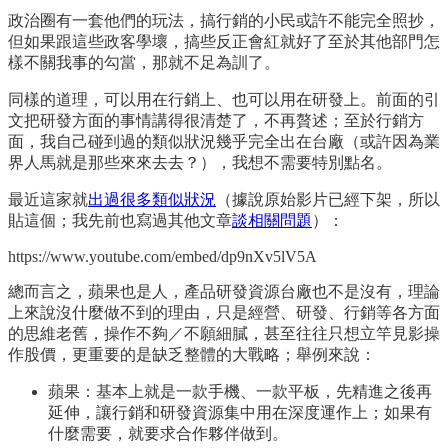
政治圈有一套他們的玩法，搞行銷的小民或許不能完全照抄，
但如果跟這些政客學壞，搞些反正會紅就好了至於其他部門怎
樣不關我事的勾當，那就不足為訓了。
同樣的道理，可以用在行銷上、也可以用在研發上。前面的引
文把研發方面的事情講得很清楚了，不再贅述；至於行銷方
面，我自己碰到過的類似狀況幾乎完全出在台廠（或許因為業
界人馬就是那些來來去去？），我想不需要特別點名。
最近這家就
出過很多類似狀況
（據說原始影片已經下架，所以
貼這個；我先前也寫過其他文章
談相關問題
）：
https://www.youtube.com/embed/dp9nXv5lV5A
總而言之，蘋果也是人，產品研發資源台廠也不是沒有，理論
上來說沒什麼做不到的理由，只是經營、研發、行銷等各方面
的思維老舊，操作不夠／不願細膩，甚至往往只想立竿見影操
作股價，更重要的是缺乏整體的大戰略；舉例來說：
蘋果：基本上就是一款手機、一款平板，先精進之後再
延伸，讓行銷和研發資源集中用在深度運作上；如果有
什麼需要，就要求合作夥伴做到。