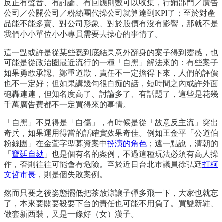
反正有聲音、有討論、有回應則數可以收集，行銷部門／廣告
公司／公關公司／粉絲團代操公司就算達到KPI了；至於對產
品能不能多賣、對公司形象、對於股價有沒有影響，那就不是
我們小小單位小小專員需要去操心的事情了。
這一點或許是從某些蠢到底結果意外翻身的案子得到靈感，也
可能是從政治圈最近流行的一種「自黑」解法來的：有些案子
如果勇敢承認、鄭重道歉，責任不一定擔得下來，人們的評價
也不一定好；但如果講幾句很白痴的話，短時間之內或許外面
砲轟連連，但知名度高了、討論多了、有話題了，這些是花幾
千萬廣告費都不一定買得來的事情。
「自黑」不見得是「自傷」，有時候是從「故意反主流」突出
奇兵，如果運用得當的話確實效果奇佳。例如王金平「公道伯
粉絲團」在金萱字型募資案中
扮演的角色
；遠一點說，清朝的
「
寶廷自劾
」也是個有名的案例，不過這種玩法必須有高人操
作，否則往往可能會有危險。至於近日台北市議員徐弘廷
打柯
文哲市長
，則是個失敗案例。
然而只要之後姿態擺低把茶放涼讓子彈多飛一下，大家也就忘
了，本來要關要殺要下台的責任也可能不用負了。買雙新鞋、
做套新西裝，又是一條好（女）漢子。