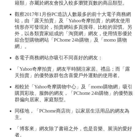
籍類」亦屬於網友會投入較多瀏覽頁數的商品類型。
觀察2017年1月份PC造訪人數最多的前十大電子商務網
站，由「露天拍賣」及「Yahoo奇摩拍賣」的網友使用
情形亦可發現於，拍賣網站多頁搜尋、比較的習慣。另
外，以各類賣家組成的「淘寶網」網友，使用情形優於
綜合型購物網站「PChome 24h購物」及「momo 購物
網」。
各電子商務網站亦吸引不同喜好的網友：
「Yahoo奇摩拍賣」網友平時關注家居、禮品；而「露
天拍賣」的優勢族群包含喜愛戶外運動的使用者。
相較於「Yahoo奇摩購物中心」及「momo購物網」吸引
購買彩妝、服飾的網友，「PChome 24h購物」的優勢族
群偏向居家、家庭類型。
同樣地，「PChome商店街」以家居生活用品的網友為
主。
「博客來」網友除了書籍之外，也是音樂、展演的愛好
者。