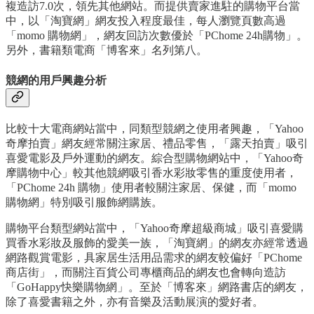
複造訪7.0次，領先其他網站。而提供賣家進駐的購物平台當
中，以「淘寶網」網友投入程度最佳，每人瀏覽頁數高過
「momo 購物網」，網友回訪次數優於「PChome 24h購物」。
另外，書籍類電商「博客來」名列第八。
競網的用戶興趣分析
比較十大電商網站當中，同類型競網之使用者興趣，「Yahoo
奇摩拍賣」網友經常關注家居、禮品零售，「露天拍賣」吸引
喜愛電影及戶外運動的網友。綜合型購物網站中，「Yahoo奇
摩購物中心」較其他競網吸引香水彩妝零售的重度使用者，
「PChome 24h 購物」使用者較關注家居、保健，而「momo
購物網」特別吸引服飾網購族。
購物平台類型網站當中，「Yahoo奇摩超級商城」吸引喜愛購
買香水彩妝及服飾的愛美一族，「淘寶網」的網友亦經常透過
網路觀賞電影，具家居生活用品需求的網友較偏好「PChome
商店街」，而關注百貨公司專櫃商品的網友也會轉向造訪
「GoHappy快樂購物網」。至於「博客來」網路書店的網友，
除了喜愛書籍之外，亦有音樂及活動展演的愛好者。