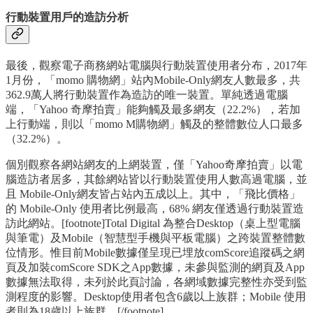
行動裝置用戶的造訪分析
最後，觀察電子商務網站電腦與行動裝置使用者分布，2017年
1月份，「momo 購物網」站內Mobile-Only網友人數最多，共
362.9萬人將行動裝置作為造訪的唯一裝置。單純透過電腦
端，「Yahoo 奇摩拍賣」能夠觸及最多網友（22.2%），若加
上行動端，則以「momo M購物網」觸及的整體數位人口最多
（32.2%）。
個別觀察各網站網友的上網裝置，僅「Yahoo奇摩拍賣」以電
腦造訪者居多，其餘網站皆以行動裝置使用人數高過電腦，並
且 Mobile-Only網友皆占站內五成以上。其中，「飛比價格」
的 Mobile-Only 使用者比例最高，68% 網友僅透過行動裝置造
訪此網站。[footnote]Total Digital 為整合Desktop（桌上型電腦
與筆電）及Mobile（智慧型手機與平板電腦）之跨裝置整體數
位情形。惟目前Mobile數據僅呈現已埋放comScore追蹤碼之網
頁及加裝comScore SDK之App數據，未參與監測的網頁及App
數據無法取得，未列於此頁討論，各網域數據完整性亦受到監
測程度的影響。Desktop使用者包含6歲以上族群；Mobile 使用
者則為18歲以上族群。[/footnote]