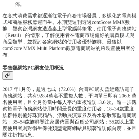
佈。
在各式消費需求都逐漸往電子商務市場發展，多樣化的電商模
式和商品服務應運而生。本期雙週刊透過comScore MMX數
據，觀察台灣網友透過桌上型電腦與筆電，使用電子商務網站
（Retail） 的情形，了解使用者在電商市場偏好的購買模式與
商品類型，並探討各家網站的使用者優勢族群。最後以
comScore MMX Multi-Platform觀察電商網站的跨裝置使用者分
布。
零售類網站PC網友使用概況
2017 年1月份，超過七成（72.6%）台灣PC網友曾經造訪電子
商務網站，共有928.4萬名不重複人數，平均單日即有 206.6 萬
名使用者，且全月份當中每人平均重複造訪13.6 次。進一步觀
察於電子商務網站使用時間最長的重度使用者，18–34歲重度
族群特別偏好珠寶精品、活動展演票券及香水彩妝類型電商網
站；35–54歲族群關注家居佈置與百貨公司網站；55歲以上重
度使用者則對衛生保健類型電商網站具顯著造訪傾向度，並且
關注折扣訊息。