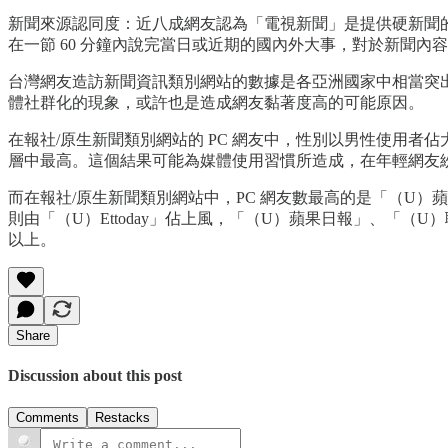
新聞來源認同度：近八成網友認為「電視新聞」是提供硬新聞的
在一節 60 分鐘內說完當日或近期的國內外大事，對於新聞
台灣網友造訪新聞資訊類別網站的數據是各亞洲國家中相當突
體社群化的現象，或許也是造成網友黏著度高的可能原因。
在報社/原生新聞類別網站的 PC 網友中，性別以男性使用者佔
層中最高。這個結果可能為媒體使用習慣所造成，在年輕網友紛紛轉
而在報社/原生新聞類別網站中，PC 網友數最高的是「（U
則由「（U）Ettoday」佔上風，「（U）蘋果日報」、「
以上。
Share
Discussion about this post
Comments
Restacks