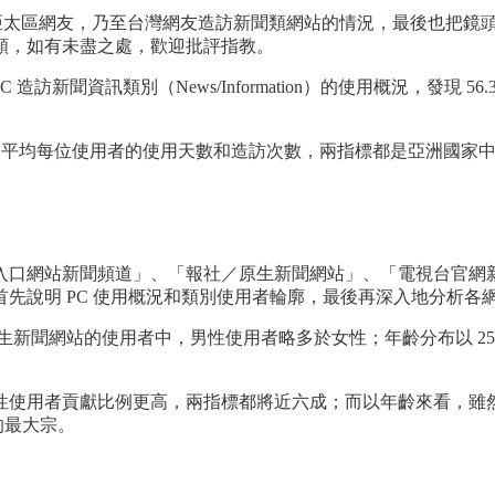
月資料，觀察亞太區網友，乃至台灣網友造訪新聞類網站的情況，最後
類，如有未盡之處，歡迎批評指教。
友透過 PC 造訪新聞資訊類別（News/Information）的使用概
。
聞類網站，平均每位使用者的使用天數和造訪次數，兩指標都是亞洲
入口網站新聞頻道」、「報社／原生新聞網站」、「電視台官網
先說明 PC 使用概況和類別使用者輪廓，最後再深入地分析各
社／原生新聞網站的使用者中，男性使用者略多於女性；年齡分布以 25–
使用者貢獻比例更高，兩指標都將近六成；而以年齡來看，雖然 4
的最大宗。