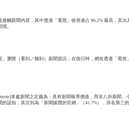
新聞內容，其中透過「電視」收視者占 86.2% 最高，其次為「
習慣。
視」瀏覽（看到／聽到）新聞資訊；在假日時，網友透過「電視
note]本處新聞之定義為：具有新聞報導價值，而非八卦新聞、小道消
的認知，其次則為「新聞媒體的官網」（41.7%），排名第三的