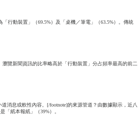
行動裝置」（69.5%）及「桌機／筆電」（63.5%）。傳統
」瀏覽新聞資訊的比率略高於「行動裝置」分占頻率最高的前二
息或軟性內容。[/footnote]的來源管道？由數據顯示，近八
是「紙本報紙」（39%）。