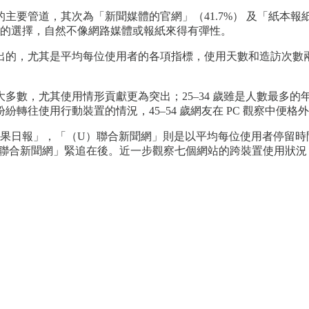
主要管道，其次為「新聞媒體的官網」（41.7%） 及「紙本報
內容的選擇，自然不像網路媒體或報紙來得有彈性。
出的，尤其是平均每位使用者的各項指標，使用天數和造訪次數
大多數，尤其使用情形貢獻更為突出；25–34 歲雖是人數最多的年
往使用行動裝置的情況，45–54 歲網友在 PC 觀察中便格
）蘋果日報」，「（U）聯合新聞網」則是以平均每位使用者停留
（U）聯合新聞網」緊追在後。近一步觀察七個網站的跨裝置使用