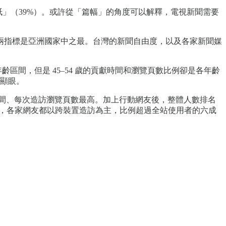
紙」（39%）。或許從「篇幅」的角度可以解釋，電視新聞需要
兩指標是亞洲國家中之最。台灣的新聞自由度，以及各家新聞媒
齡區間，但是 45–54 歲的貢獻時間和瀏覽頁數比例卻是各年齡
外顯眼。
時間、每次造訪瀏覽頁數最高。加上行動網友後，整體人數排名
狀況，各家網友都以跨裝置造訪為主，比例超過全站使用者的六成