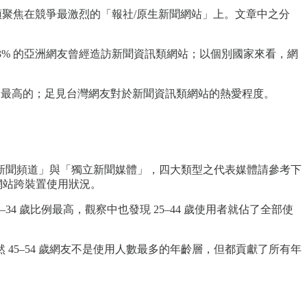
也把鏡頭聚焦在競爭最激烈的「報社/原生新聞網站」上。文章中之分
況，發現 56.3% 的亞洲網友曾經造訪新聞資訊類網站；以個別國家來看，網
國家中最高的；足見台灣網友對於新聞資訊類網站的熱愛程度。
新聞頻道」與「獨立新聞媒體」，四大類型之代表媒體請參考下
網站跨裝置使用狀況。
34 歲比例最高，觀察中也發現 25–44 歲使用者就佔了全部使
5–54 歲網友不是使用人數最多的年齡層，但都貢獻了所有年