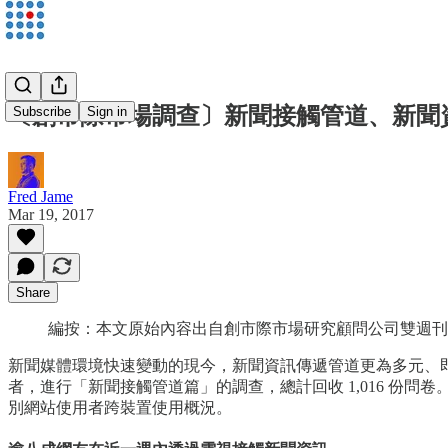
〔創市際市場調查〕新聞接觸管道、新聞
Subscribe
Sign in
Fred Jame
Mar 19, 2017
Share
編按：本文原始內容出自創市際市場研究顧問公司雙週刊
新聞媒體環境快速變動的現今，新聞資訊傳遞管道更為多元、即時。為瞭
者，進行「新聞接觸管道篇」的調查，總計回收 1,016 份問
別網站使用者跨裝置使用概況。