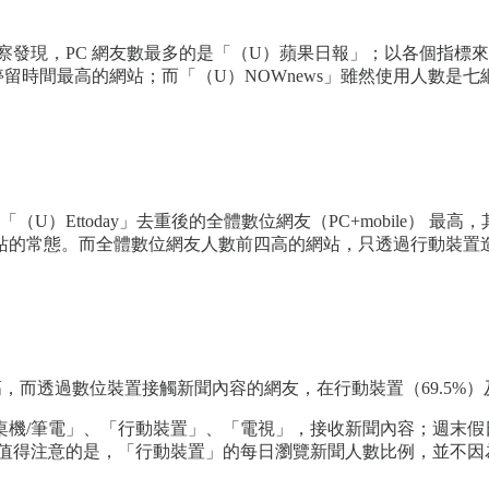
察發現，PC 網友數最多的是「（U）蘋果日報」；以各個指標
留時間最高的網站；而「（U）NOWnews」雖然使用人數是
（U）Ettoday」去重後的全體數位網友（PC+mobile）
的常態。而全體數位網友人數前四高的網站，只透過行動裝置造訪
最高，而透過數位裝置接觸新聞內容的網友，在行動裝置（69.5%）及
桌機/筆電」、「行動裝置」、「電視」，接收新聞內容；週末假
。值得注意的是，「行動裝置」的每日瀏覽新聞人數比例，並不因