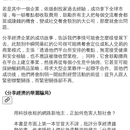
若是其中一個企業，依循創投家過去經驗，成功拿下全球市
場，每一頓餐點都收取費用，鼓勵所有主人把每個交流餐會都
當成賺錢的機會，變成社交餐會類別的大公司，那麼就會出問
題。
分享經濟企業的成功故事，告訴我們事情可能會怎麼樣發展下
去。此類別中瞬間暴紅的公司很可能將餐會定位成私人交易的
商業模式，主張「透過他們平台所安排的餐點，無需接受健康
和安全檢驗，也不應該被徵收營業稅。」同時，它會鼓勵攤商
在平台上建立事業，然後再從每個小生意中抽佣。它甚至可能
採納暢銷商品策略，尋求大型企業夥伴一起聯手合作。當他們
成功後，他們將會削弱一開始對經營活動的前提：提升人跟人
緊密聯繫關係，而緊密關係卻不再。
《分享經濟的華麗騙局》
用科技收租的網路新地主，正如何危害人類社會？
本書是市面上第一本甘冒大不諱，批評分享經濟趨
勢的書，作者呼籲人們起身還擊資助藏在「分享經