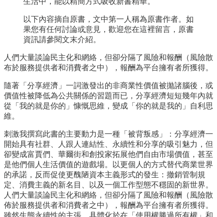
生活中，能以精簡方式吸收新書精華。
以下內容摘自原書，文中第一人稱為原書作者。如
果您有任何討論或意見，歡迎您在這裡留言，原書
資訊請參閱文末介紹。
人們大量談論民主化和網絡，但卻分隔了風險和報酬（風險散
布於服務提供者和消費者之中），報酬為平台擁有者所獲得。
隨著「分享經濟」一詞激發出的非商業性價值被拋諸腦後，或
價值性被降低為公共關係的習題而已，分享經濟短短幾年內就
從「我的就是你的」慷慨思維，變成「你的就是我的」自利思
維。
刺激我撰寫此書的主要動力是一種「被背叛感」：分享經濟一
開始具有社群、人跟人連結性、永續性和分享的吸引魅力，但
卻變成富賈們、華爾街和創投家拓展他們自由市場價值，甚至
是他們個人生活價值的遊戲場。以更個人的方式替代商業世界
的承諾，反而促使更醜陋資本主義形式的發生：撤銷管制規
定、消費主義的新名目、以及一個工作型態不穩固的新世界。
人們大量談論民主化和網絡，但卻分隔了風險和報酬（風險散
佈於服務提供者和消費者之中），報酬為平台擁有者所獲得。
雖然生態永續性的主張，具體化於在「使用權勝過所有權」和