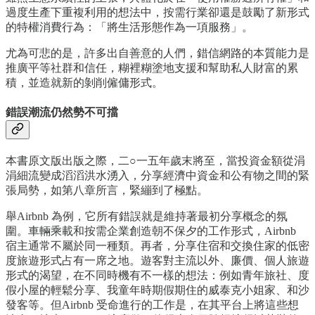
過度生產下重複利用的想法中，按需行業卻還是鼓勵了新形式
的特權消費行為：「將生活形態作為一項服務」。
尤為可悲的是，許多出自善意的人們，錯信網路的本質能力是
推廣平等社群和信任，糊裡糊塗地支援和幫助私人財富的累
積，並造就新的剝削僱傭形式。
錯誤潮流仍然勢不可擋
本書原文版出版之際，二○一五年歲末將至，當投資金額從涓
涓細流變成滔滔洪水湧入，分享經濟中資金和公有物之間的緊
張局勢，如第八章所言，緊繃到了極點。
舉Airbnb 為例，它所有錯誤就是維持著最初分享概念的氛
圍。車輛乘載和按需企業創造朝不保夕的工作形式，Airbnb
宿主通常不屬於同一種類。再者，分享住宿和交換住家的低密
度旅遊形式占有一席之地。遊客對主流以外、廉價、個人旅遊
形式的渴望，在不同時機有不一樣的想法：例如青年旅社、度
假小屋的輕鬆分享、我童年時期假期住的威泰克小姐家、和沙
發客等。但Airbnb 受命進行的工作是，在其平台上將這些想