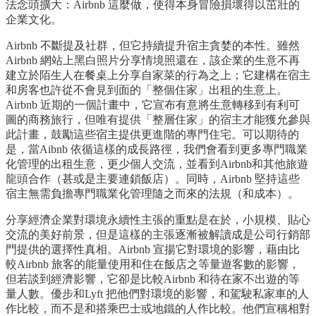
法念頭擴大：Airbnb 這麼做，使得本身冒險損壞得以茁壯的
企業文化。
Airbnb 不斷提及社群，但它持續提升宿主貪婪的本性。雖然
Airbnb 網站上黑白照片分享情境照還在，該企業的生意不再
建立於陌生人在餐桌上分享自家菜的行為之上；它建構在宿主
和房客也許從不會見到面的「整個住家」出租的生意上。
Airbnb 近期的一個計畫中，它宣布有意將生意轉移到有利可
圖的商務旅行，但唯有提供「整層住家」的宿主才能獲允參與
此計畫，鼓勵這些宿主提供更進階的專門住宅。可以期待的
是，當Aibnb 依循這樣的成長路徑，我們會看到更多專門職業
化管理的出租生意，更少個人交流，並看到Airbnb和其他旅遊
龍頭合作（甚或是主要連鎖飯店）。同時，Airbnb 堅持這些
宿主無需負擔專門職業化管理隨之而來的法規（和成本）。
分享經濟企業對環境永續性主張的重點是在於，小規模、貼心
交流的美好前景，但是這樣的主張逐漸被解讀成是公司行銷部
門提供的選擇性真相。Airbnb 宣揚它對環境的影響，藉由比
較Airbnb 旅客的能量使用和住在飯店之等量遊客數的影響，
但若談到經濟影響，它卻是比較Airbnb 和待在家不出遊的等
量人數。優步和Lyft 把他們對環境的影響，和駕駛私家車的人
作比較，而不是和搭乘巴士或地鐵的人作比較。他們宣稱相對