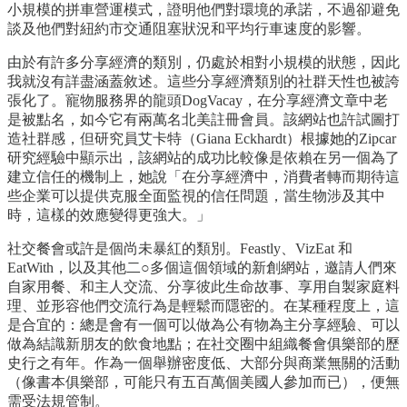
小規模的拼車營運模式，證明他們對環境的承諾，不過卻避免
談及他們對紐約市交通阻塞狀況和平均行車速度的影響。
由於有許多分享經濟的類別，仍處於相對小規模的狀態，因此
我就沒有詳盡涵蓋敘述。這些分享經濟類別的社群天性也被誇
張化了。寵物服務界的龍頭DogVacay，在分享經濟文章中老
是被點名，如今它有兩萬名北美註冊會員。該網站也許試圖打
造社群感，但研究員艾卡特（Giana Eckhardt）根據她的Zipcar
研究經驗中顯示出，該網站的成功比較像是依賴在另一個為了
建立信任的機制上，她說「在分享經濟中，消費者轉而期待這
些企業可以提供克服全面監視的信任問題，當生物涉及其中
時，這樣的效應變得更強大。」
社交餐會或許是個尚未暴紅的類別。Feastly、VizEat 和
EatWith，以及其他二○多個這個領域的新創網站，邀請人們來
自家用餐、和主人交流、分享彼此生命故事、享用自製家庭料
理、並形容他們交流行為是輕鬆而隱密的。在某種程度上，這
是合宜的：總是會有一個可以做為公有物為主分享經驗、可以
做為結識新朋友的飲食地點；在社交圈中組織餐會俱樂部的歷
史行之有年。作為一個舉辦密度低、大部分與商業無關的活動
（像書本俱樂部，可能只有五百萬個美國人參加而已），便無
需受法規管制。