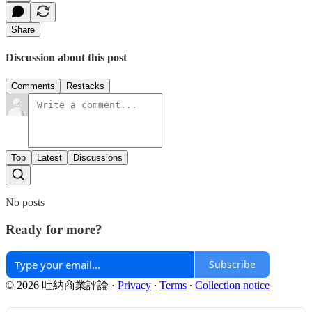
Share
Discussion about this post
Comments
Restacks
Top
Latest
Discussions
No posts
Ready for more?
Subscribe
© 2026 吐納商業評論
·
Privacy
∙
Terms
∙
Collection notice