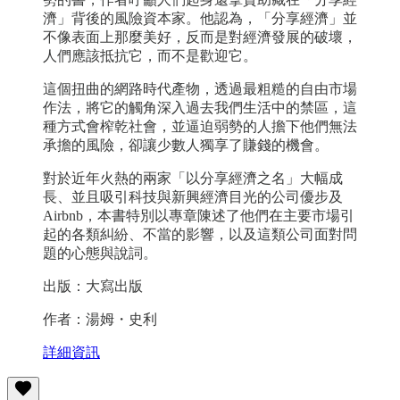
濟」背後的風險資本家。他認為，「分享經濟」並
不像表面上那麼美好，反而是對經濟發展的破壞，
人們應該抵抗它，而不是歡迎它。
這個扭曲的網路時代產物，透過最粗糙的自由市場
作法，將它的觸角深入過去我們生活中的禁區，這
種方式會榨乾社會，並逼迫弱勢的人擔下他們無法
承擔的風險，卻讓少數人獨享了賺錢的機會。
對於近年火熱的兩家「以分享經濟之名」大幅成
長、並且吸引科技與新興經濟目光的公司優步及
Airbnb，本書特別以專章陳述了他們在主要市場引
起的各類糾紛、不當的影響，以及這類公司面對問
題的心態與說詞。
出版：大寫出版
作者：湯姆・史利
詳細資訊