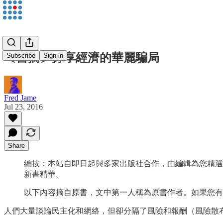
〔書摘〕分享經濟的華麗騙局
Subscribe
Sign in
Fred Jame
Jul 23, 2016
Share
編按：本站自即日起與多家出版社合作，由編輯為您精選
新書精華。
以下內容摘自原書，文中第一人稱為原書作者。如果您有
人們大量談論民主化和網絡，但卻分隔了風險和報酬（風險散