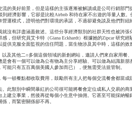
流的美好前景，但是這樣的主張逐漸被解讀成是公司行銷部門提供的
談到經濟影響，它卻是比較Airbnb 和待在家不出遊的等量人數
車營運模式，證明他們對環境的承諾，不過卻避免談及他們對紐
就沒有詳盡涵蓋敘述。這些分享經濟類別的社群天性也被誇張化了。
研究員艾卡特（Giana Eckhardt）根據她的Zipcar
以提供克服全面監視的信任問題，當生物涉及其中時，這樣的效
和EatWith，以及其他二○多個這個領域的新創網站，邀請人們來
總是會有一個可以做為公有物為主分享經驗、可以做為結識新朋
，可能只有五百萬個美國人參加而已），便無需受法規管制。
，每一頓餐點都收取費用，鼓勵所有主人把每個交流餐會都當成
去。此類別中瞬間暴紅的公司很可能將餐會定位成私人交易的商
台上建立事業，然後再從每個小生意中抽佣。它甚至可能採納暢
關係，而緊密關係卻不再。