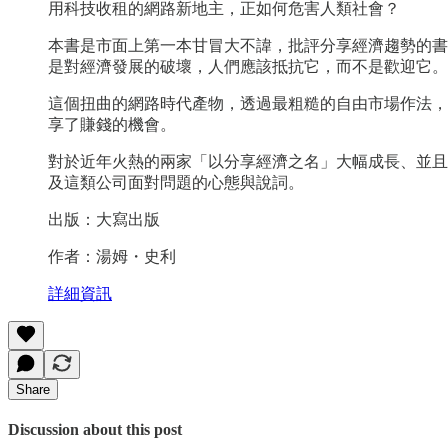
用科技收租的網路新地主，正如何危害人類社會？
本書是市面上第一本甘冒大不諱，批評分享經濟趨勢的書
是對經濟發展的破壞，人們應該抵抗它，而不是歡迎它。
這個扭曲的網路時代產物，透過最粗糙的自由市場作法，
享了賺錢的機會。
對於近年火熱的兩家「以分享經濟之名」大幅成長、並且吸
及這類公司面對問題的心態與說詞。
出版：大寫出版
作者：湯姆・史利
詳細資訊
Share
Discussion about this post