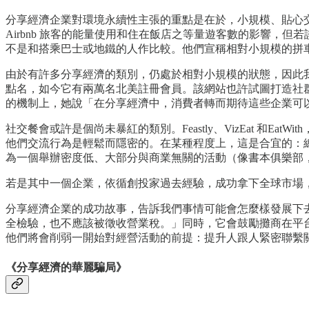
分享經濟企業對環境永續性主張的重點是在於，小規模、貼心交
Airbnb 旅客的能量使用和住在飯店之等量遊客數的影響，但若
不是和搭乘巴士或地鐵的人作比較。他們宣稱相對小規模的拼
由於有許多分享經濟的類別，仍處於相對小規模的狀態，因此我
點名，如今它有兩萬名北美註冊會員。該網站也許試圖打造社群感，但
的機制上，她說「在分享經濟中，消費者轉而期待這些企業可
社交餐會或許是個尚未暴紅的類別。Feastly、VizEat 
他們交流行為是輕鬆而隱密的。在某種程度上，這是合宜的：
為一個舉辦密度低、大部分與商業無關的活動（像書本俱樂部
若是其中一個企業，依循創投家過去經驗，成功拿下全球市場
分享經濟企業的成功故事，告訴我們事情可能會怎麼樣發展下
全檢驗，也不應該被徵收營業稅。」同時，它會鼓勵攤商在平
他們將會削弱一開始對經營活動的前提：提升人跟人緊密聯繫
《分享經濟的華麗騙局》