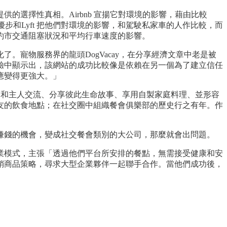
選擇性真相。Airbnb 宣揚它對環境的影響，藉由比較
。優步和Lyft 把他們對環境的影響，和駕駛私家車的人作比較，而
約市交通阻塞狀況和平均行車速度的影響。
寵物服務界的龍頭DogVacay，在分享經濟文章中老是被
 研究經驗中顯示出，該網站的成功比較像是依賴在另一個為了建立信任
應變得更強大。」
自家用餐、和主人交流、分享彼此生命故事、享用自製家庭料理、並形容
友的飲食地點；在社交圈中組織餐會俱樂部的歷史行之有年。作
賺錢的機會，變成社交餐會類別的大公司，那麼就會出問題。
業模式，主張「透過他們平台所安排的餐點，無需接受健康和安
銷商品策略，尋求大型企業夥伴一起聯手合作。當他們成功後，