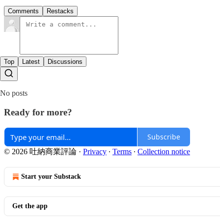
Comments
Restacks
Top
Latest
Discussions
No posts
Ready for more?
Subscribe
© 2026 吐納商業評論
·
Privacy
∙
Terms
∙
Collection notice
Start your Substack
Get the app