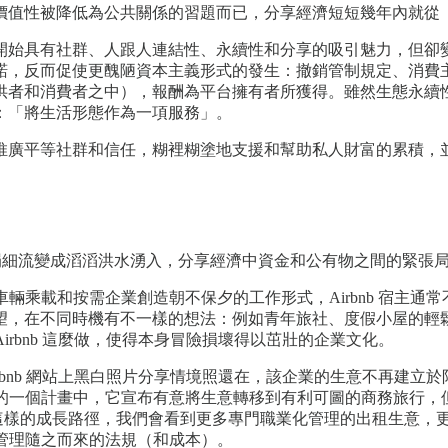
價值性被降低為公共關係的習題而已，分享經濟短短幾年內就從
開始具有社群、人跟人連結性、永續性和分享的吸引魅力，但卻
諾，反而促使更醜陋資本主義形式的發生：撤銷管制規定、消費
供者和消費者之中），報酬為平台擁有者所獲得。雖然生態永續
：「將生活形態作為一項服務」。
推廣平等社群和信任，糊裡糊塗地支援和幫助私人財富的累積，
涓細流變成滔滔洪水湧入，分享經濟中資金和公有物之間的緊張
。車輛乘載和按需企業創造朝不保夕的工作形式，Airbnb 宿
望，在不同時機有不一樣的想法：例如青年旅社、度假小屋的輕
Airbnb 這麼做，使得本身冒險損壞得以茁壯的企業文化。
Airbnb 網站上黑白照片分享情境照還在，該企業的生意不再
 近期的一個計畫中，它宣布有意將生意轉移到有利可圖的商務旅行
循這樣的成長路徑，我們會看到更多專門職業化管理的出租生意，更
化管理隨之而來的法規（和成本）。