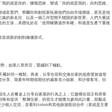
「我的就是你的」慷慨思維，變成「你的就是我的」自利思維。
變成富賈們、華爾街和創投家拓展他們自由市場價值，甚至是他
主義的新名目、以及一個工作型態不穩固的新世界。人們大量談
性的主張，具體化於在「使用權勝過所有權」和過度生產下重複
並造就新的剝削僱傭形式。
局勢，如第八章所言，緊繃到了極點。
主通常不屬於同一種類。再者，分享住宿和交換住家的低密度旅遊形
鬆分享、我童年時期假期住的威泰克小姐家、和沙發客等。但
建立於陌生人在餐桌上分享自家菜的行為之上；它建構在宿主和房客
，但唯有提供「整層住家」的宿主才能獲允參與此計畫，鼓勵這
少個人交流，並看到Airbnb和其他旅遊龍頭合作（甚或是主要