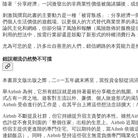
隨著「分享經濟」一詞激發出的非商業性價值被拋諸腦後，或
刺激我撰寫此書的主要動力是一種「被背叛感」：分享經濟一
們個人生活價值的遊戲場。以更個人的方式替代商業世界的承
論民主化和網絡，但卻分隔了風險和報酬（風險散佈於服務提
利用的想法中，按需行業卻還是鼓勵了新形式的特權消費行為
尤為可悲的是，許多出自善意的人們，錯信網路的本質能力是
錯誤潮流仍然勢不可擋
本書原文版出版之際，二○一五年歲末將至，當投資金額從涓
舉Airbnb 為例，它所有錯誤就是維持著最初分享概念的氛圍
式占有一席之地。遊客對主流以外、廉價、個人旅遊形式的渴
Airbnb 受命進行的工作是，在其平台上將這些想法念頭擴大：
Airbnb 不斷提及社群，但它持續提升宿主貪婪的本性。雖然
也許從不會見到面的「整個住家」出租的生意上。Airbnb
些宿主提供更進階的專門住宅。可以期待的是，當Aibnb 依
連鎖飯店）。同時，Airbnb 堅持這些宿主無需負擔專門職業