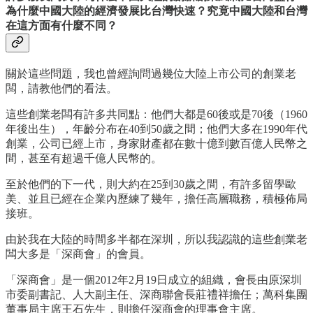
為什麼中國大陸的經濟發展比台灣快速？究竟中國大陸和台灣
在這方面有什麼不同？
關於這些問題，我也曾經詢問過幾位大陸上市公司的創業老
闆，請教他們的看法。
這些創業老闆有許多共同點：他們大都是60後或是70後（1960
年後出生），年齡分布在40到50歲之間；他們大多在1990年代
創業，公司已經上市，身家財產都在數十億到數百億人民幣之
間，甚至有超過千億人民幣的。
至於他們的下一代，則大約在25到30歲之間，有許多留學歐
美、並且已經在企業內歷練了幾年，擔任高層職務，積極佈局
接班。
由於我在大陸的時間多半都在深圳，所以我認識的這些創業老
闆大多是「深商會」的會員。
「深商會」是一個2012年2月19日成立的組織，會長由原深圳
市委副書記、人大副主任、深商聯會長莊禮祥擔任；萬科集團
董事局主席王石先生，則擔任深商會的理事會主席。