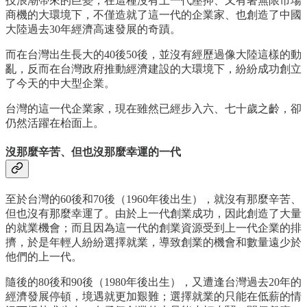
技浪潮帶來的巨變；在這種沒有上一代壓抑、又有著無限市場
商機的大環境下，不僅造就了這一代的企業家、也創造了中國
大陸過去30年經濟高速發展的奇蹟。
而在台灣出生長大的40後50後，並沒有經歷過像大陸這樣的動
亂，反而在台灣政府推動經濟建設的大環境下，紛紛成功創立
了今天的中大型企業。
台灣的這一代企業家，現在雖然已經步入六、七十歲之齡，卻
仍然活躍在枱面上。
沒那麼辛苦、但也沒那麼幸運的一代
至於台灣的60後和70後（1960年後出生），就沒有那麼辛苦、
但也沒有那麼幸運了。由於上一代創業成功，因此創造了大量
的就業機會；而且因為這一代的創業資源受到上一代企業的排
擠，於是年輕人紛紛選擇就業，導致創業的機會和數量遠少於
他們的上一代。
隨後的80後和90後（1980年後出生），又遭逢台灣過去20年的
經濟發展停頓，境遇就更加艱難；選擇就業的只能在低薪的情