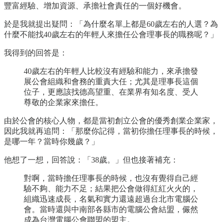
豐富經驗、增加資源、承擔社會責任的一個好機會。
於是我就提出疑問：「為什麼名單上都是60歲左右的人選？為
什麼不能找40歲左右的年輕人來擔任公會理事長的職務呢？」
我得到的回答是：
40歲左右的年輕人比較沒有經驗和能力，來承擔發
展公會組織和會務的重責大任；尤其是理事長這個
位子，更應該找德高望重、在業界有知名度、受人
尊敬的企業家來擔任。
由於公會的核心人物，都是當初創立公會的優秀創業企業家，
因此我就再追問：「那麼你記得，當初你擔任理事長的時候，
是哪一年？當時你幾歲？」
他想了一想，回答說：「38歲。」但也接著補充：
對啊，當時擔任理事長的時候，也沒有覺得自己經
驗不夠、能力不足；結果把公會做得紅紅火火的，
組織迅速成長，名氣和實力還遠超過台北市電腦公
會。當時還與中南部各縣市的電腦公會結盟，儼然
成為台灣電腦公會聯盟的盟主。