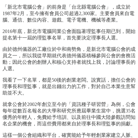
「新北市電腦公會」的前身是「台北縣電腦公會」，成立於
1987年2月，至今擁有會員公司超過2,300家。主要會員來自電
腦、通信、數位內容、遊戲、電子電機、機械等產業。
2016年底，新北市電腦同業公會面臨著理監事任期已到，開始
提名第十一屆的理監事名單，首先要決定理事長人選。
由於德州儀器的工廠位於中和南勢角，是新北市電腦公會的成
員之一，所以我從早期就代表德州儀器積極參與公會的會務活
動；因此公會的創辦人和核心支持者就找上我，討論理事長的
人選。
我看了一下名單，都是50後的創業老闆。說實話，擔任公會的
理事長和理監事，就是出錢出力的工作，對於自己本業生意幫
助並不大。
就拿公會於2002年創立至今的「資訊種子研習營」為例，公會
每年從數百名報名的大學和研究所應屆畢業生當中，挑選35名
優秀的年輕人，免費給予培訓、以及前往中國大陸參觀訪問知
名企業的機會，而這些費用都來自於理事長和理監事的捐獻。
這樣一個公會組織和平台，確實能給予年輕創業家建立人脈、