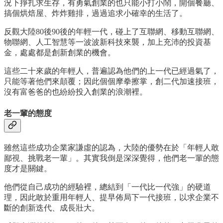
況下掙扎求生存，有勇氣創業的也只能小打小鬧，開個餐廳、
搞個烘焙屋、炸炸雞排，過過追求小確幸的生活了。
反觀大陸80後90後的年輕一代，碰上了互聯網、移動互聯網、
物聯網、人工智慧等一波波新科技來襲，加上充沛的投資基
金，處處都是創新創業的機會。
這些二十來歲的年輕人，普遍認為他們的上一代已經過氣了，
只能等著他們來顛覆；因此個個摩拳擦掌，創二代加速接班，
沒有富爸爸的也紛紛投入創業的浪潮裡。
老一輩的態度
雖然這些成功企業家謙虛的認為，大陸的優勢在於「年輕人敢
鄙視、挑戰老一輩」。其實我倒是深深覺得，他們老一輩的態
度才是關鍵。
他們從自己成功的經驗裡，總結到「一代比一代強」的硬道
理，因此敢於重用年輕人、提早佈局下一代接班，以求企業不
斷的創新迭代、成長壯大。