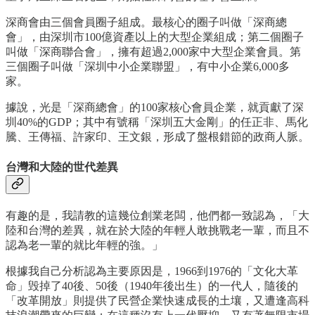
深商會由三個會員圈子組成。最核心的圈子叫做「深商總
會」，由深圳市100億資產以上的大型企業組成；第二個圈子
叫做「深商聯合會」，擁有超過2,000家中大型企業會員。第
三個圈子叫做「深圳中小企業聯盟」，有中小企業6,000多
家。
據說，光是「深商總會」的100家核心會員企業，就貢獻了深
圳40%的GDP；其中有號稱「深圳五大金剛」的任正非、馬化
騰、王傳福、許家印、王文銀，形成了盤根錯節的政商人脈。
台灣和大陸的世代差異
有趣的是，我請教的這幾位創業老闆，他們都一致認為，「大
陸和台灣的差異，就在於大陸的年輕人敢挑戰老一輩，而且不
認為老一輩的就比年輕的強。」
根據我自己分析認為主要原因是，1966到1976的「文化大革
命」毁掉了40後、50後（1940年後出生）的一代人，隨後的
「改革開放」則提供了民營企業快速成長的土壤，又遭逢高科