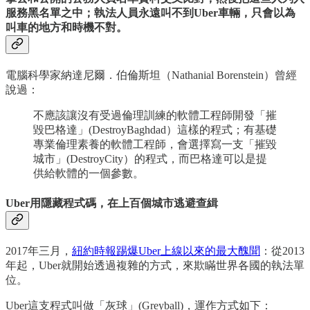
服務黑名單之中；執法人員永遠叫不到Uber車輛，只會以為
叫車的地方和時機不對。
電腦科學家納達尼爾．伯倫斯坦（Nathanial Borenstein）曾經
說過：
不應該讓沒有受過倫理訓練的軟體工程師開發「摧
毀巴格達」(DestroyBaghdad）這樣的程式；有基礎
專業倫理素養的軟體工程師，會選擇寫一支「摧毀
城市」(DestroyCity）的程式，而巴格達可以是提
供給軟體的一個參數。
Uber用隱藏程式碼，在上百個城市逃避查緝
2017年三月，
紐約時報踢爆Uber上線以來的最大醜聞
：從2013
年起，Uber就開始透過複雜的方式，來欺瞞世界各國的執法單
位。
Uber這支程式叫做「灰球」(Greyball)，運作方式如下：