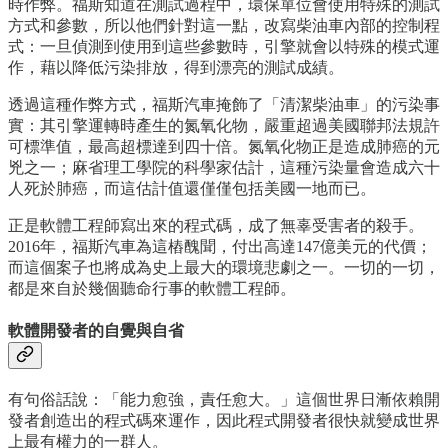
時作弊。福斯知道在測試過程中，環保單位會使用特殊的測試
方式和參數，所以他們針對這一點，改寫柴油車內部的控制程
式：一旦偵測到使用到這些參數時，引擎就會以特殊的模式運
作，藉以降低污染排放，得到漂亮的測試成績。
透過這種作弊方式，福斯汽車掩飾了「清潔柴油車」的污染事
實：其引擎運轉時產生的氮氧化物，嚴重超過美國聯邦法規許
可標準值，最高超標達到四十倍。氮氧化物正是造成肺癌的元
兇之一；麻省理工學院的科學家估計，這種污染量會造成六十
人死於肺癌，而這估計值還僅僅包括美國一地而已。
正是軟體工程師寫出來的程式碼，成了無辜受害者的殺手。
2016年，福斯汽車為這樁醜聞，付出高達147億美元的代價；
而這個案子也將成為史上最大的環境悲劇之一。一切的一切，
都是來自於幾個聽命行事的軟體工程師。
軟體開發者的自覺與自省
有句俗話說：「能力愈強，責任愈大。」這個世界日漸依賴開
發者創造出的程式碼來運作，因此程式開發者很快就變成世界
上最有權力的一群人。