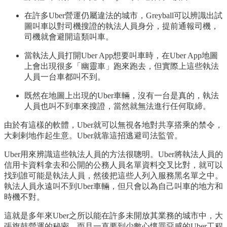
在許多Uber營運仍屬違法的城市，Greyball可以辨識出試
圖叫車以對司機搜證的執法人員身分，提前通報司機，
司機就會避開這類叫車。
當執法人員打開Uber App想要叫車時，在Uber App地圖
上會出現很多「幽靈車」跑來跑去，但實際上這些執法
人員一台車都叫不到。
既然在地圖上出現的Uber車輛，沒有一台是真的，執法
人員也叫不到車來搜證，當然就無法進行任何取締。
由於有這樣的軟體，Uber就可以無視各地對共享搭乘的禁令，
大剌剌地作起生意。Uber就靠這招逃避司法監管。
Uber用來辨識這些執法人員的方法很聰明。Uber將執法人員的
信用卡資料拿去和公開的公務人員名單資料交叉比對，就可以
找到誰可能是執法人員，然後把這些人列入服務黑名單之中。
執法人員永遠叫不到Uber車輛，但只會以為自己叫車的地方和
時機不對。
這就是多年來Uber之所以能在許多未開放其業務的城市中，大
張旗鼓營運的秘密，而且一直要到少數心懷罪惡感的Uber工程