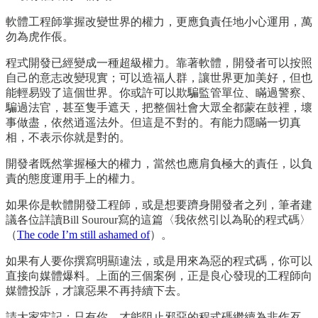
軟體工程師掌握改變世界的權力，更應負責任地小心運用，萬
勿為虎作倀。
程式開發已經變成一種超級權力。靠著軟體，開發者可以按照
自己的意志改變現實；可以造福人群，讓世界更加美好，但也
能輕易毀了這個世界。你或許可以欺騙監管單位、瞞過警察、
騙過法官，甚至隻手遮天，把整個社會大眾全都蒙在鼓裡，壞
事做盡，依然逍遥法外。但這是不對的。有能力隱瞞一切真
相，不表示你就是對的。
開發者既然掌握極大的權力，當然也應肩負極大的責任，以負
責的態度運用手上的權力。
如果你是軟體開發工程師，或是想要躋身開發者之列，筆者建
議各位詳讀Bill Sourour寫的這篇〈我依然引以為恥的程式碼〉
（
The code I’m still ashamed of
）。
如果有人要你撰寫明顯違法，或是用來為惡的程式碼，你可以
直接向媒體爆料。上面的三個案例，正是良心發現的工程師向
媒體投訴，才讓惡果不再持續下去。
請大家牢記：只有你，才能阻止邪惡的程式碼繼續為非作歹。