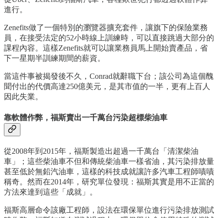
進行。
Zenefits做了一個特別的瀏覽器擴充套件，讓旗下的保險業務
員，在接受法定的52小時線上訓練時，可以直接跳過大部分的
課程內容。這樣Zenefits就可以讓業務員馬上開始賣產品，省
下一星期半訓練期間的薪資。
當這件事被揭發後不久，Conrad就辭職下台；該公司為這個醜
聞付出的代價高達250億美元，是其市值的一半，更有上百人
因此失業。
靠軟體作弊，福斯賣出一千萬台污染超標柴油車
從2008年到2015年，福斯製造出超過一千萬台「清潔柴油
車」；這些柴油車不但和傳統柴油車一樣省油，其污染排放量
甚至低於無鉛汽油車，這樣的科技成就讓許多汽車工程師嘖嘖
稱奇。然而在2014年，研究單位發現：福斯其實是用不正當的
方法來達到這些「成就」。
福斯高層命令該廠工程師，設法在環保單位進行污染排放測試