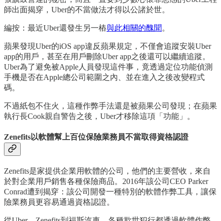
師出面揭穿，Uber的不當做法才得以公諸於世。
編按：最近Uber還發生另一樁
與此相關的醜聞
。
蘋果發現Uber的iOS app違反蘋果規定，不僅會追蹤安裝Uber
app的用戶，甚至在用戶刪除Uber app之後還可以繼續追蹤。
Uber為了避免被Apple人員發現這件事，竟透過定位功能偵測
手機是否在Apple總公司範圍之內、並在進入之後改變程式
碼。
不過紙包不住火，這種作弊手法還是被蘋果公司發現；在蘋果
執行長Cook親自警告之後，Uber才移除這項「功能」。
Zenefits以軟體幫上百位保險業務員不當取得資格認證
Zenefits是家提供企業用軟體的公司，他們的主要營收，來自
於對企業用戶銷售各種保險商品。2016年該公司CEO Parker
Conrad遭到揭穿：該公司開發一種特別的軟體作弊工具，讓保
險業務員更容易通過資格認證。
從Uber、Zenefits到福斯汽車，各種欺世犯行都透過軟體作弊