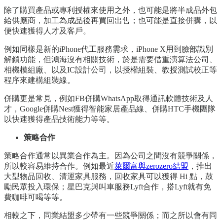
除了購買產品或專利授權來使用之外，也可能是將半成品外包
給供應商，加工為成品後再買回出售；也可能是直接併購，以
便快速獲得人才及客戶。
例如同樣是新的iPhone代工服務需求，iPhone X用到臉部識別
解鎖功能，但鴻海沒有相關技術，於是需要借重演算法公司、
相機模組廠、以及IC設計公司，以授權組裝、教授測試校正等
程序來建構組裝線。
併購更是常見，例如FB併購WhatsApp取得通訊軟體技術及人
才，Google併購Nest獲得智能家居產品線、併購HTC手機團隊
以快速獲得產品技術能力等等。
策略合作
策略合作通常以異業合作為主。因為公司之間沒有競爭關係，
所以較容易維持合作。例如最近
萊爾富與zerozero結盟
，推出
大型物品回收、清運家具服務，回收家具可以獲得 Hi 點，鼓
勵民眾投入環保；星巴克與叫車服務Lyft合作，搭Lyft就有免
費咖啡可喝等等。
相較之下，同業結盟多少帶有一些競爭關係；而之所以會有同