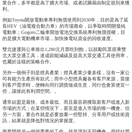
業合作，多半都是為了擴大市場、或者試圖藉由制定規則來獲
利。
例如Toyota開放電動車專利無償使用到2030年，目的是為了延
長HEV（油電複合動力車）的市場壽命，以爭取時間開發純
電動車；Gogoro二輪車開放電池交換系統專利無償授權，目
的是擴大電動機車市場，加快換電站資金的回收速度。
雙北捷運與公車推出1,280元月票吃到飽，以鼓勵民眾搭乘雙
北大眾交通工具，達成節能減碳及提高大眾交通工具使用率，
也屬於這樣的策略合作。
另外一個例子則是燈具產業：燈具產業少量多樣，沒有一家公
司有能力生產所有款式；而中小型燈具廠各有客戶來源，當接
到客戶需求時，便轉向同行調貨做成生意，同行也會算便宜一
些，讓彼此有利潤空間。。
通常結盟是最快、成本最低、而且最容易獲取新客戶或進入新
市場的方式；在某些情況下，甚至是進入市場的唯一機會。但
另一方面，要合作就是必要放棄一些堅持、分享用戶或技術資
訊，結果就是降低對情況的掌握度。
商業開發另一個很重要的工作，就是識別不同機會、尋找結盟