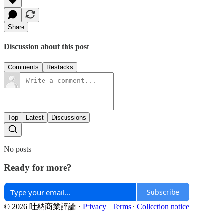
Share
Discussion about this post
Comments
Restacks
Top
Latest
Discussions
No posts
Ready for more?
Subscribe
© 2026 吐納商業評論
·
Privacy
∙
Terms
∙
Collection notice