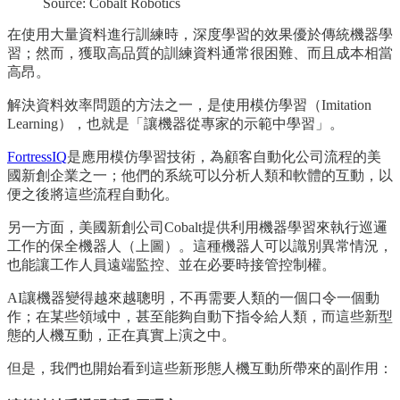
Source: Cobalt Robotics
在使用大量資料進行訓練時，深度學習的效果優於傳統機器學
習；然而，獲取高品質的訓練資料通常很困難、而且成本相當
高昂。
解決資料效率問題的方法之一，是使用模仿學習（Imitation
Learning），也就是「讓機器從專家的示範中學習」。
FortressIQ
是應用模仿學習技術，為顧客自動化公司流程的美
國新創企業之一；他們的系統可以分析人類和軟體的互動，以
便之後將這些流程自動化。
另一方面，美國新創公司Cobalt提供利用機器學習來執行巡邏
工作的保全機器人（上圖）。這種機器人可以識別異常情況，
也能讓工作人員遠端監控、並在必要時接管控制權。
AI讓機器變得越來越聰明，不再需要人類的一個口令一個動
作；在某些領域中，甚至能夠自動下指令給人類，而這些新型
態的人機互動，正在真實上演之中。
但是，我們也開始看到這些新形態人機互動所帶來的副作用：