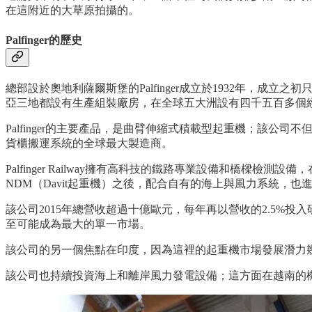
在這附近的大草原拍攝的。
Palfinger的歷史
總部設於奧地利薩爾斯堡的Palfinger成立於1932年
亞三地都設有生產組裝廠房，在全球五大洲設有四千五百多個
Palfinger的主要產品，是曲臂伸縮式積載型起重機；該公司
貨櫃搬運系統的全球最大製造商。
Palfinger Railway擁有高科技的鐵路專業設備和橋樑
NDM（Davit起重機）之後，配合自有的海上與風力系統，也
該公司2015年總營收超過十億歐元，每年再以營收的2.5%投
至可能成為最大的單一市場。
該公司的另一個焦點在印度，因為這裡的起重機市場發展潛力幾乎
該公司也持續投資海上和離岸風力發電設備；這方面在越南的