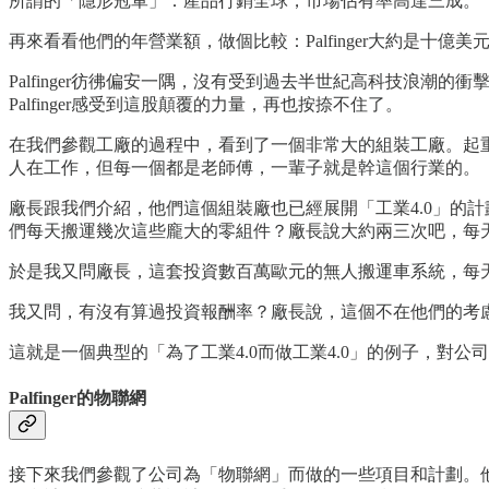
所謂的「隱形冠軍」：產品行銷全球，市場佔有率高達三成。
再來看看他們的年營業額，做個比較：Palfinger大約是十
Palfinger彷彿偏安一隅，沒有受到過去半世紀高科技浪
Palfinger感受到這股顛覆的力量，再也按捺不住了。
在我們參觀工廠的過程中，看到了一個非常大的組裝工廠。起
人在工作，但每一個都是老師傅，一輩子就是幹這個行業的。
廠長跟我們介紹，他們這個組裝廠也已經展開「工業4.0」的
們每天搬運幾次這些龐大的零組件？廠長說大約兩三次吧，每
於是我又問廠長，這套投資數百萬歐元的無人搬運車系統，每
我又問，有沒有算過投資報酬率？廠長說，這個不在他們的考
這就是一個典型的「為了工業4.0而做工業4.0」的例子，對
Palfinger的物聯網
接下來我們參觀了公司為「物聯網」而做的一些項目和計劃。他