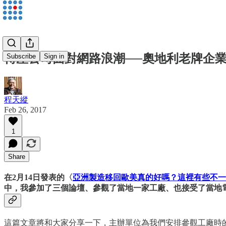
傳產公司面對網路浪潮──奧地利老牌企
Subscribe
Sign in
程天縱
Feb 26, 2017
1
Share
在2月14日發表的〈
亞洲製造移回歐美真的好嗎？這裡有些不一
中，我參加了三個論壇、參觀了當地一家工廠、也接受了當地
這篇文章將和大家分享一下，主辦單位為我們安排參觀工廠時