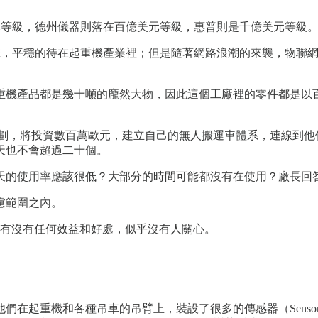
億美元等級，德州儀器則落在百億美元等級，惠普則是千億美元等級
潮的衝擊，平穩的待在起重機產業裡；但是隨著網路浪潮的來襲，物聯
重機產品都是幾十噸的龐然大物，因此這個工廠裡的零件都是以
計劃，將投資數百萬歐元，建立自己的無人搬運車體系，連線到
天也不會超過二十個。
天的使用率應該很低？大部分的時間可能都沒有在使用？廠長回
慮範圍之內。
公司有沒有任何效益和好處，似乎沒有人關心。
們在起重機和各種吊車的吊臂上，裝設了很多的傳感器（Senso