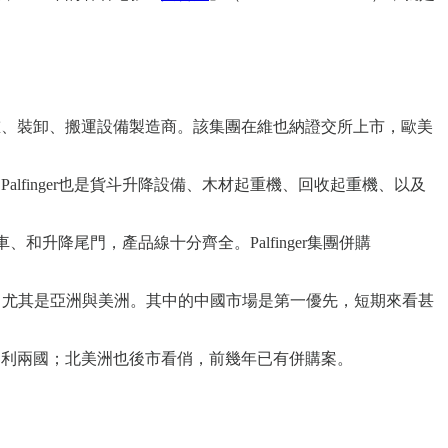
壓起重、裝卸、搬運設備製造商。該集團在維也納證交所上市，歐美
alfinger也是貨斗升降設備、木材起重機、回收起重機、以及
、和升降尾門，產品線十分齊全。Palfinger集團併購
張版圖，尤其是亞洲與美洲。其中的中國市場是第一優先，短期來看甚
、智利兩國；北美洲也後市看俏，前幾年已有併購案。