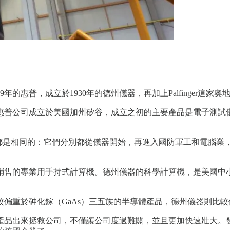
的惠普，成立於1930年的德州儀器，再加上Palfinger這家奧
惠普公司成立於美國加州矽谷，成立之初的主要產品是電子測試
上都是相同的：它們分別都從儀器開始，再進入國防軍工和電腦業
銷售的專業用手持式計算機。德州儀器的科學計算機，是美國中
偏重於砷化鎵（GaAs）三五族的半導體產品，德州儀器則比較
產品出來拯救公司，不僅讓公司度過難關，並且更加快速壯大。