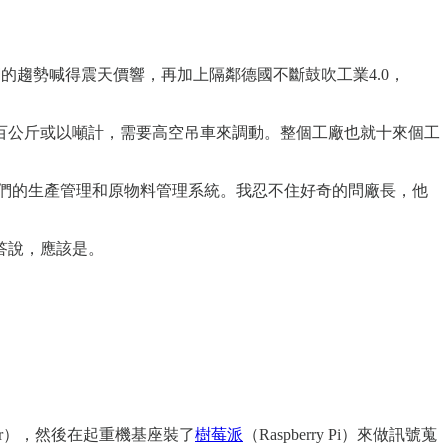
。
網的趨勢喊得震天價響，再加上隔鄰德國不斷鼓吹工業4.0，
百公斤或以噸計，需要高空吊車來調動。整個工廠也就十來個工
他們的生產管理和原物料管理系統。我忍不住好奇的問廠長，他
答說，應該是。
r），然後在起重機基座裝了
樹莓派
（Raspberry Pi）來做訊號蒐