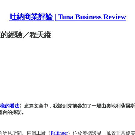
吐納商業評論 | Tuna Business Review
業的經驗／程天縱
樣的看法
〉這篇文章中，我談到先前參加了一場由奧地利薩爾斯
電台的採訪。
的所見所聞。這個工廠（
Palfinger
）位於奧德邊界，風景非常優美；