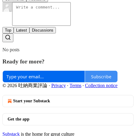
Top
Latest
Discussions
No posts
Ready for more?
Subscribe
© 2026 吐納商業評論
·
Privacy
∙
Terms
∙
Collection notice
Start your Substack
Get the app
Substack
is the home for great culture