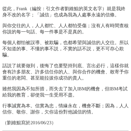
從此，Frank（編按：引文作者劉維鯤的英文名字）就是我終
身不改的名字；「誠信」也成為我為人處事永遠的信條。
與你交往的人，人人都忙、人人都怕受傷；沒有人有時間查核
你說的每一句話、每一件事是不是真的。
每個人都怕被誤導、被欺騙，也都希望與誠信的人交往。所以
不知道的事、不懂的事不説，不實的話不説，更不可存心欺
騙。
話説了就要做到，後悔了也要堅持到底、言出必行，這樣你就
會有許多朋友、許多信任你的人、與你合作的機會、敢寄予你
重任的老闆、甚至能拉拔你成功的貴人。
雖然我因為不知所措，而失去了加入IBM的機會，但IBM考試
給我的教育，卻使我一生受用不盡。
行事誠實為本。信實為忠，情緣永在，機會不斷；因為，人人
信你、敬你、謝你，欠你這份對他誠信的情。
（劉維鯤寫於2016/06/23）