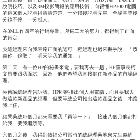
說明技巧、以及3M投影簡報的應用技術，向很懂HP3000電腦
的這30個人説明得清清楚楚。十分鐘後説明完畢，全場掌聲幾
分鐘不停，十分感人。
在3M工作四年的行銷專業、與這二天的努力，都得到了正面
的肯定。
吳總經理來向我表達正面的認可，程經理也過來握手說：「恭
喜你，錄取了，明天等我的通知。」
第二天，有一位HP的秘書來電，要我再去一趟，HP董事長柯
文昌要跟我面試；因為，他們希望我直接擔任新產品的市場經
理。
吳傳誠總經理告訴我。HP即將推出個人用電腦，而且要我去
做這款新產品的經理；但要等總公司推出這款產品之後，才讓
我上任。
結果吳總每個月都來電要我「再等一下」，接連八個月他都打
給我，要我繼續等。
六個月之後，我得到致福公司當時的總經理吳地泉先生邀約，