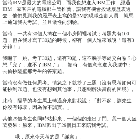
當時IBM是最大的電腦公司，而我也想進入IBM工作。經過
IBM一家客戶的電腦部主管推薦，讓我有機會投遞履歷表過
去；他們見到我的履歷表上寫的是3M的現職企劃人員，就馬
上通知我去考試、並且做性向測驗。
當時，一共有30個人擠在ㄧ個小房間裡考試；考題共有100
題，但在我才寫了30題的時候，卻有一個人進來喊說「還有3
分鐘！」
我嚇了一跳。考了30題，還有70題，這不幾乎等於交白卷？心
想「完了，進不了IBM了」。 頓時，有個意念進入我腦中：
去偷抄隔壁那考生的答案題。
當時沒有做任何思考。情急之下就抄了三題（沒有思考如何可
能抄到70題、也沒有想到其他事，只想到解決當前的困境）。
此時，隔壁的考生馬上轉過身來對我說：「對不起，劉先生；
你沒有錄取，因為你不誠實。」
其他29個考生也同時站起來，一個個的走出了門。我一個人坐
著發呆：原來，IBM派出了29個員工來陪我考試。
哦，原來今天考的是「誠實」。