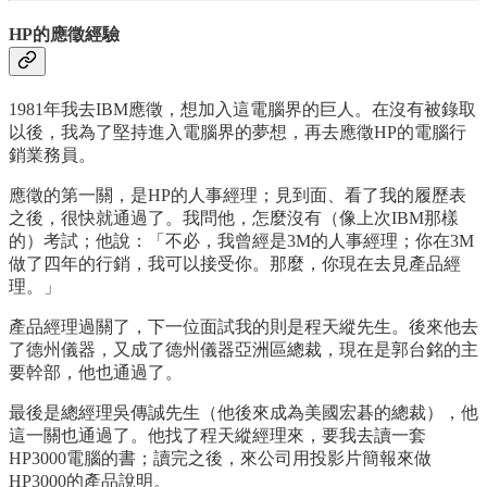
HP的應徵經驗
1981年我去IBM應徵，想加入這電腦界的巨人。在沒有被錄取
以後，我為了堅持進入電腦界的夢想，再去應徵HP的電腦行
銷業務員。
應徵的第一關，是HP的人事經理；見到面、看了我的履歷表
之後，很快就通過了。我問他，怎麼沒有（像上次IBM那樣
的）考試；他說：「不必，我曾經是3M的人事經理；你在3M
做了四年的行銷，我可以接受你。那麼，你現在去見產品經
理。」
產品經理過關了，下一位面試我的則是程天縱先生。後來他去
了德州儀器，又成了德州儀器亞洲區總裁，現在是郭台銘的主
要幹部，他也通過了。
最後是總經理吳傳誠先生（他後來成為美國宏碁的總裁），他
這一關也通過了。他找了程天縱經理來，要我去讀一套
HP3000電腦的書；讀完之後，來公司用投影片簡報來做
HP3000的產品說明。