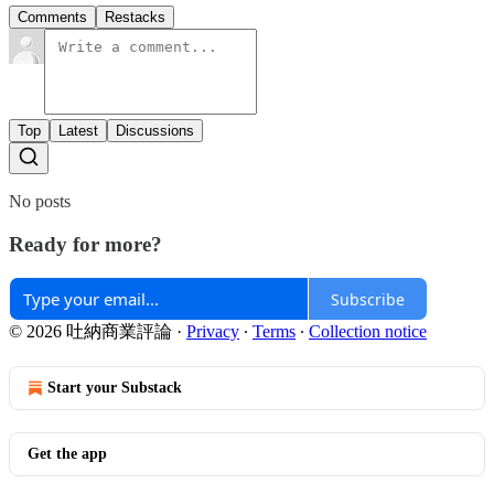
Comments
Restacks
Top
Latest
Discussions
No posts
Ready for more?
Subscribe
© 2026 吐納商業評論
·
Privacy
∙
Terms
∙
Collection notice
Start your Substack
Get the app