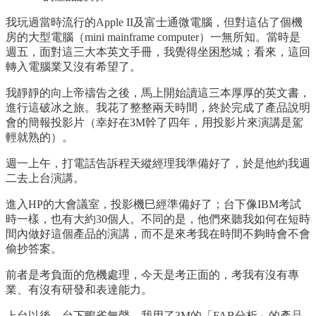
我玩過當時流行的Apple II及富士通微電腦，但對這佔了個機
房的大型電腦（mini mainframe computer）一無所知。當時是
週五，面對這三大本英文手冊，我覺得坐困愁城；看來，這回
轉入電腦業又沒有希望了。
我靜靜的向上帝禱告之後，馬上開始讀這三本厚厚的英文書，
進行這破冰之旅。我花了整整兩天時間，終於完成了產品說明
會的簡報投影片（幸好在3M幹了四年，用投影片來演講是駕
輕就熟的）。
週一上午，打電話告訴程天縱經理我準備好了，於是他約我週
二去上台演講。
進入HP的大會議室，投影機巳經準備好了；台下像IBM考試
時一樣，也有大約30個人。不同的是，他們來聽我如何在短時
間內做好這個產品的演講，而不是來考我在時間不夠時會不會
偷抄答案。
前者是考負面的危機處理，今天是考正面的，考我有沒有專
業、有沒有研發和表達能力。
上台以後，台下鴨雀無聲。我用了3M的「FAB分析」的產品