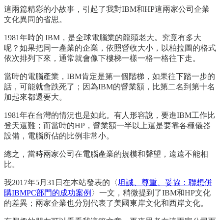
這兩篇精彩的小故事，引起了我對IBM和HP這兩家公司企業
文化異同的省思。
1981年時的 IBM，是全球電腦業的龍頭老大。究竟有多大
呢？如果把同一產業的企業，依照營收大小，以柏拉圖的格式
依次排列下來，通常就會像下樓梯一樣一格一格往下走。
當時的電腦產業，IBM肯定是第一個階梯，如果往下踏一步的
話，可能就會跌死了；因為IBM的營業額，比第二名到第十名
加起來都還要大。
1981年在台灣的情況也是如此。有人形容說，要進IBM工作比
登天還難；而當時的HP，營業額一半以上還是要靠各種儀器
設備，電腦所佔的比例非常小。
總之，當時兩家公司在電腦產業的規模和聲望，遠遠不能相
比。
我2017年5月31日在本站發表的〈
坦誠、尊重、妥協：聯想併
購IBMPC部門的成功案例
〉一文，稍微提到了IBM和HP文化
的差異；兩家企業也分別代表了美國東岸文化和西岸文化。