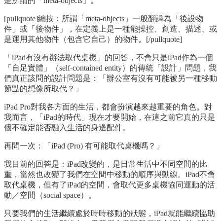
是所謂的「meta-objects」。
[pullquote]編按：所謂「meta-objects」一般翻譯為「後設物
件」或「後物件」，在定義上是一種能操控、創造、描述、或
是運用其他物件（包含它自己）的物件。[/pullquote]
「iPad有沒有辦法取代桌機」的回答，不會只是iPad作為一個
「自足實體」（self-contained entity）的傳統「設計」問題，我
們真正該問的設計問題是：「辦公室有沒有可能被另一種移動
節點的想像所取代？」
iPad Pro對我各方面的生活，都會扮演越來越重要的角色。對
我而言，「iPad的時代」現在才要開始，在這之前它真的只是
個不確定能否融入生活的身邊配件。
再問一次：「iPad (Pro) 有可能取代桌機嗎？」
我目前的回答是：iPad改變的，是日常生活中不同空間的比
重，當然也改變了我們在空間中移動的順序與動線。iPad不會
取代桌機，但有了iPad的空間，會取代更多桌機協同運動的活
動／空間（social space）。
只要我們的生活繼續處於時時移動的狀態，iPad就能繼續協助