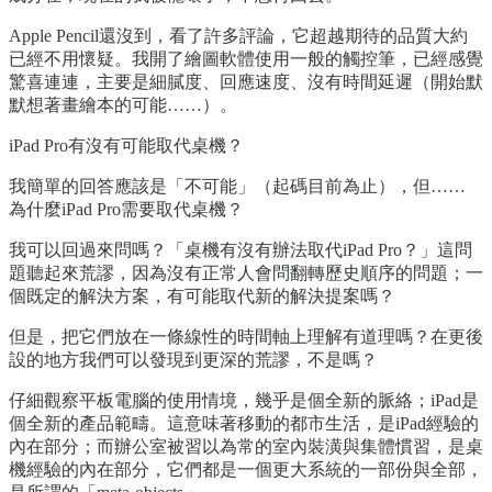
Apple Pencil還沒到，看了許多評論，它超越期待的品質大約
已經不用懷疑。我開了繪圖軟體使用一般的觸控筆，已經感覺
驚喜連連，主要是細膩度、回應速度、沒有時間延遲（開始默
默想著畫繪本的可能……）。
iPad Pro有沒有可能取代桌機？
我簡單的回答應該是「不可能」（起碼目前為止），但……
為什麼iPad Pro需要取代桌機？
我可以回過來問嗎？「桌機有沒有辦法取代iPad Pro？」這問
題聽起來荒謬，因為沒有正常人會問翻轉歷史順序的問題；一
個既定的解決方案，有可能取代新的解決提案嗎？
但是，把它們放在一條線性的時間軸上理解有道理嗎？在更後
設的地方我們可以發現到更深的荒謬，不是嗎？
仔細觀察平板電腦的使用情境，幾乎是個全新的脈絡；iPad是
個全新的產品範疇。這意味著移動的都市生活，是iPad經驗的
內在部分；而辦公室被習以為常的室內裝潢與集體慣習，是桌
機經驗的內在部分，它們都是一個更大系統的一部份與全部，