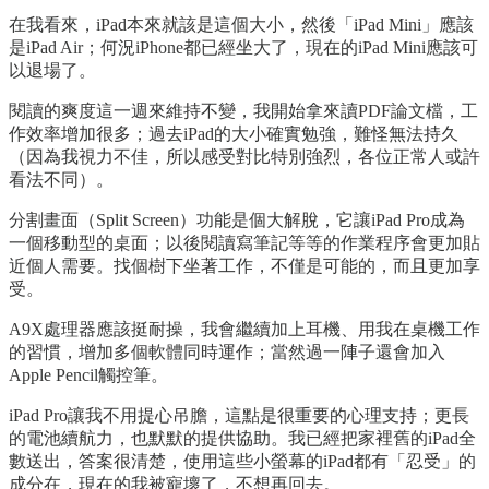
在我看來，iPad本來就該是這個大小，然後「iPad Mini」應該
是iPad Air；何況iPhone都已經坐大了，現在的iPad Mini應該可
以退場了。
閱讀的爽度這一週來維持不變，我開始拿來讀PDF論文檔，工
作效率增加很多；過去iPad的大小確實勉強，難怪無法持久
（因為我視力不佳，所以感受對比特別強烈，各位正常人或許
看法不同）。
分割畫面（Split Screen）功能是個大解脫，它讓iPad Pro成為
一個移動型的桌面；以後閱讀寫筆記等等的作業程序會更加貼
近個人需要。找個樹下坐著工作，不僅是可能的，而且更加享
受。
A9X處理器應該挺耐操，我會繼續加上耳機、用我在桌機工作
的習慣，增加多個軟體同時運作；當然過一陣子還會加入
Apple Pencil觸控筆。
iPad Pro讓我不用提心吊膽，這點是很重要的心理支持；更長
的電池續航力，也默默的提供協助。我已經把家裡舊的iPad全
數送出，答案很清楚，使用這些小螢幕的iPad都有「忍受」的
成分在，現在的我被寵壞了，不想再回去。