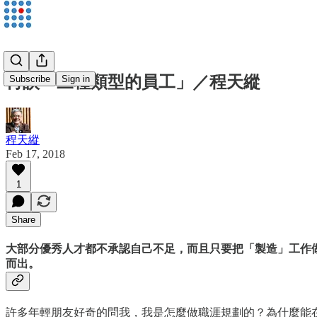
再談「三種類型的員工」／程天縱
Subscribe
Sign in
程天縱
Feb 17, 2018
1
Share
大部分優秀人才都不承認自己不足，而且只要把「製造」工作
而出。
許多年輕朋友好奇的問我，我是怎麼做職涯規劃的？為什麼能