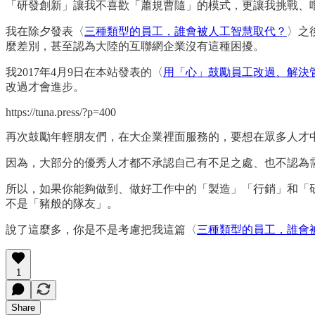
「研發創新」讓我不喜歡「蕭規曹隨」的模式，更讓我挑戰、
我在除夕發表〈
三種類型的員工，誰會被人工智慧取代？
〉之
麼差別，甚至認為大陸的互聯網企業沒有這種困擾。
我2017年4月9日在本站發表的〈
用「心」鼓勵員工改過、解決
改過才會進步。
https://tuna.press/?p=400
再次鼓勵年輕朋友們，在大企業裡面服務的，要想在眾多人才
因為，大部分的優秀人才都不承認自己有不足之處、也不認為
所以，如果你能夠做到、做好工作中的「製造」「行銷」和「
不是「豬般的隊友」。
說了這麼多，你是不是考慮把我這篇〈
三種類型的員工，誰會
1
Share