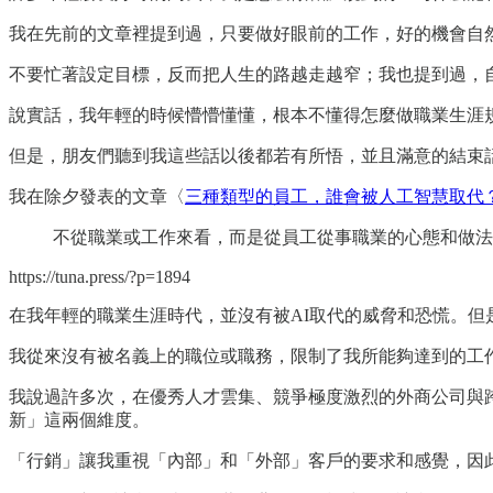
我在先前的文章裡提到過，只要做好眼前的工作，好的機會自
不要忙著設定目標，反而把人生的路越走越窄；我也提到過，
說實話，我年輕的時候懵懵懂懂，根本不懂得怎麼做職業生涯
但是，朋友們聽到我這些話以後都若有所悟，並且滿意的結束
我在除夕發表的文章〈
三種類型的員工，誰會被人工智慧取代
不從職業或工作來看，而是從員工從事職業的心態和做法
https://tuna.press/?p=1894
在我年輕的職業生涯時代，並沒有被AI取代的威脅和恐慌。但
我從來沒有被名義上的職位或職務，限制了我所能夠達到的工
我說過許多次，在優秀人才雲集、競爭極度激烈的外商公司與
新」這兩個維度。
「行銷」讓我重視「內部」和「外部」客戶的要求和感覺，因