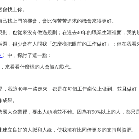
然會找上你。
自己找上門的機會，會比你苦苦追求的機會來得更好。
規劃，也從來沒有做過規劃；在過去40年的職業生涯裡面，我的
話題，很少會有人問我「怎麼樣把眼前的工作做好」；但在我看
？
〉中，探討了這一點：
，來看看什麼樣的人會被AI取代。
是，我這40年一路走來，都是在每個工作崗位上做到、並且做
作成果。
跨國大企業裡，要出人頭地並不難。因為有90%以上的人，都只
此建立良好的人脈和人緣，使我擁有比同儕更多的支持與資源。