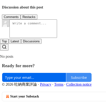
Discussion about this post
Comments
Restacks
Top
Latest
Discussions
No posts
Ready for more?
Subscribe
© 2026 吐納商業評論
·
Privacy
∙
Terms
∙
Collection notice
Start your Substack