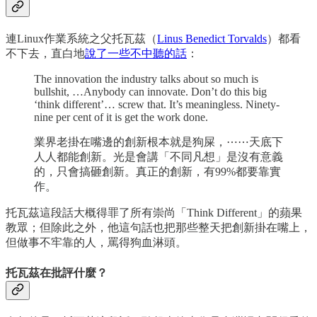
連Linux作業系統之父托瓦茲（
Linus Benedict Torvalds
）都看
不下去，直白地
說了一些不中聽的話
：
The innovation the industry talks about so much is
bullshit, …Anybody can innovate. Don’t do this big
‘think different’… screw that. It’s meaningless. Ninety-
nine per cent of it is get the work done.
業界老掛在嘴邊的創新根本就是狗屎，⋯⋯天底下
人人都能創新。光是會講「不同凡想」是沒有意義
的，只會搞砸創新。真正的創新，有99%都要靠實
作。
托瓦茲這段話大概得罪了所有崇尚「Think Different」的蘋果
教眾；但除此之外，他這句話也把那些整天把創新掛在嘴上，
但做事不牢靠的人，罵得狗血淋頭。
托瓦茲在批評什麼？