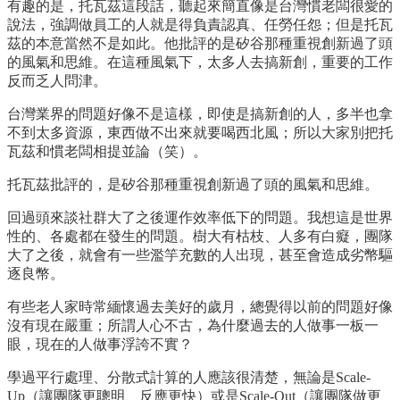
有趣的是，托瓦茲這段話，聽起來簡直像是台灣慣老闆很愛的
說法，強調做員工的人就是得負責認真、任勞任怨；但是托瓦
茲的本意當然不是如此。他批評的是矽谷那種重視創新過了頭
的風氣和思維。在這種風氣下，太多人去搞新創，重要的工作
反而乏人問津。
台灣業界的問題好像不是這樣，即使是搞新創的人，多半也拿
不到太多資源，東西做不出來就要喝西北風；所以大家別把托
瓦茲和慣老闆相提並論（笑）。
托瓦茲批評的，是矽谷那種重視創新過了頭的風氣和思維。
回過頭來談社群大了之後運作效率低下的問題。我想這是世界
性的、各處都在發生的問題。樹大有枯枝、人多有白癡，團隊
大了之後，就會有一些濫竽充數的人出現，甚至會造成劣幣驅
逐良幣。
有些老人家時常緬懷過去美好的歲月，總覺得以前的問題好像
沒有現在嚴重；所謂人心不古，為什麼過去的人做事一板一
眼，現在的人做事浮誇不實？
學過平行處理、分散式計算的人應該很清楚，無論是Scale-
Up（讓團隊更聰明、反應更快）或是Scale-Out（讓團隊做更