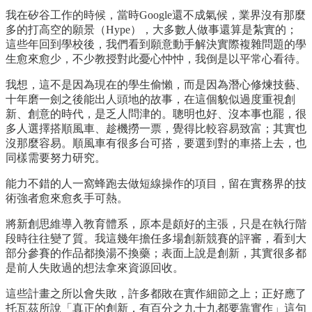
我在矽谷工作的時候，當時Google還不成氣候，業界沒有那麼
多的打高空的願景（Hype），大多數人做事還算是紮實的；
這些年回到學校後，我們看到願意動手解決實際複雜問題的學
生愈來愈少，不少教授對此憂心忡忡，我倒是以平常心看待。
我想，這不是因為現在的學生偷懶，而是因為潛心修煉技藝、
十年磨一劍之後能出人頭地的故事，在這個貌似過度重視創
新、創意的時代，是乏人問津的。聰明也好、沒本事也罷，很
多人選擇搭順風車、趁機撈一票，覺得比較容易致富；其實也
沒那麼容易。順風車有很多台可搭，要選到對的車搭上去，也
同樣需要努力研究。
能力不錯的人一窩蜂跑去做短線操作的項目，留在實務界的技
術強者愈來愈炙手可熱。
將新創思維導入教育體系，原本是頗好的主張，只是在執行階
段時往往變了質。我這幾年擔任多場創新競賽的評審，看到大
部分參賽的作品都換湯不換藥；表面上說是創新，其實很多都
是前人失敗過的想法拿來資源回收。
這些計畫之所以會失敗，許多都敗在實作細節之上；正好應了
托瓦茲所說「真正的創新，有百分之九十九都要靠實作」這句