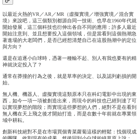
以最近火熱的VR／AR／MR（虛擬實境／增強實境／混合實
境）來說吧，這三個類別都源自同一技術、也早在1960年代就
開始發展，這三個科技也衍伸出各自不同的應用；許多人最近
開始注意到、並且想要投入這個領域，但是當看到這個熱潮急
著進場的大老闆們，是否已經想清楚自己在這股熱潮中的定位
與方向？
還是在追逐小白球時，憑著一種輸不起、別人有我也要有的精
神就決定投入了？
通常在莽撞的行為之後，就是草率的決定、以及認列虧損的開
始。
無人機、機器人、虛擬實境這類原本只在科幻電影中出現的東
西，如今一項一項被創造出來，而現今的科技也已經到達了可
以實現夢想的階段；而實現這些夢想的人們，絕對不是在看到
無人機在天上飛之後才開始打造，而是在數十年前就在專業領
域中耕耘。
創新科技絕對不是在市場買個青菜蘿蔔這樣的輕鬆：找個現成
的團隊、收割現有的成果、然後回到小白球的綠草原上說：