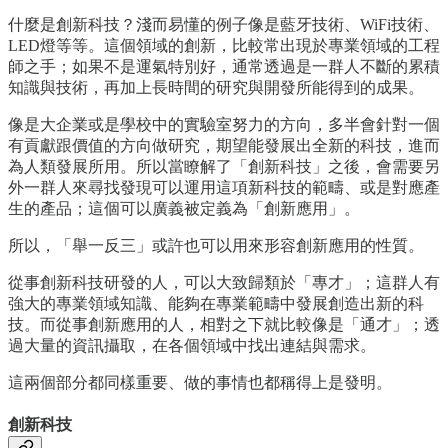
什麼是創新科技？淺而易懂的例子像是藍牙技術、WiFi技術、
LED燈等等。這個領域的創新，比較常出現於專業領域的工程
師之手；如果不是運氣特別好，通常透過是一群人不斷的累積
知識與技術，再加上長時間的研究與開發所能得到的成果。
像是大企業或是學校中的實驗室努力的方向，多半會針對一個
有貢獻跟價值的方向做研究，期望能發展出全新的科技，進而
為人類發展所用。所以當瞭解了「創新科技」之後，會需要另
外一群人來尋找發現可以運用這項新科技的範疇、或是對應產
生的產品；這個可以廣義被定義為「創新應用」。
所以，「舉一反三」或許也可以用來形容創新應用的性質。
從事創新科技研發的人，可以大致歸類於「專才」；這群人有
強大的專業領域知識、能夠在專業範疇中發展創造出新的科
技。而從事創新應用的人，相對之下就比較像是「通才」；透
過大量的資訊攝取，在各個領域中找出連結與需求。
這兩個部分都同樣重要、做的事情也都稱得上是發明。
創新科技