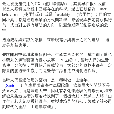
最近被泛濫使用的UX（使用者體驗），其實早在很久以前，
就是人類科技歷程中已經存在的科學。過去它被稱為「user
behavior」（使用行為）或是「usability」（適用性）；目的大
同小異，都是透過專業的方式與科學，來發現與界定需求與行
為、找出對世界有幫助的方向，以避免或降低錯誤造成的危
害。
透過觀察與知識的累積，來發現需求與科技之間的連結──這
就是創新應用。
先跳開科技領域來舉個例子。生產眾所皆知的「威而鋼」藍色
小藥丸的輝瑞藥廠有個小故事：19 世紀中，當時人們的生活
條件十分落後，而且缺乏冷藏設備，大部分的食物中都有一定
數量的腸道寄生蟲，而這些寄生蟲會造成消化道疾病。
當時人們普遍使用的藥物，是一種叫做「山道年」
（
Santonin
）的專用腸道寄生蟲驅除藥。這藥最大的問題不是
效果不好，而是味道太苦，因此有著化學經驗的輝瑞公司和瞭
解糖果製造技術的厄哈特找到了一個機會點：兄弟二人將「山
道年」和太妃糖香料混合、並製成糖果的形狀，製成了該公司
劃時代的產品「山道年塔糖」。