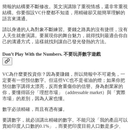
簡報的結構要不斷修改。英文演講除了重視情感，還非常重視
結構。你要假設VC什麼都不知道，用精確卻又能簡單理解的
語言來溝通。
請以身邊的人為對象不斷練習。要錢之路真的沒有捷徑，沒有
人天生就會演講。要展現你的舞台魅力，就得找到最適合你自
己的溝通方式，這樣就找到讓自己發光發熱的方法。
Don’t Play With the Numbers. 不要玩弄數字遊戲
VC為什麼要投資你？因為要賺錢，所以簡報中不可避免，一
定要有一些預估數字。但這些VC也不是省油的燈；如果你把
預估數字講得太漂亮，反而會重傷你的信譽。身為創業家的
你，要懂得區分「理想市場」（addressable market）與「實際
市場」的差別，因為人家也懂。
數字必須精確，而且有憑有據。
要講數字，就必須講出精確的數字。不能只說「我的產品可以
賣給印度人口數的0.1%」，而要把印度目前人口數是多少、