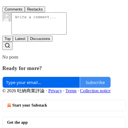
Comments
Restacks
Top
Latest
Discussions
No posts
Ready for more?
Subscribe
© 2026 吐納商業評論
·
Privacy
∙
Terms
∙
Collection notice
Start your Substack
Get the app