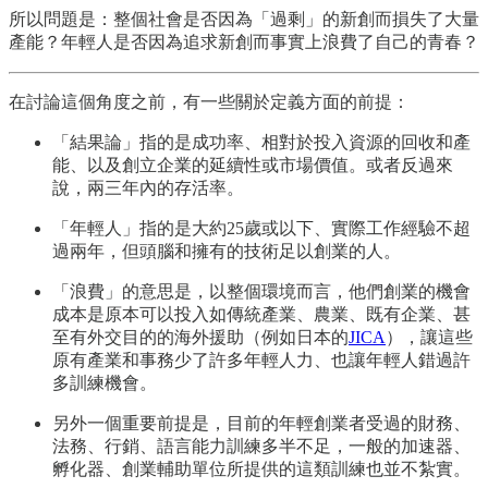
所以問題是：整個社會是否因為「過剩」的新創而損失了大量
產能？年輕人是否因為追求新創而事實上浪費了自己的青春？
在討論這個角度之前，有一些關於定義方面的前提：
「結果論」指的是成功率、相對於投入資源的回收和產
能、以及創立企業的延續性或市場價值。或者反過來
說，兩三年內的存活率。
「年輕人」指的是大約25歲或以下、實際工作經驗不超
過兩年，但頭腦和擁有的技術足以創業的人。
「浪費」的意思是，以整個環境而言，他們創業的機會
成本是原本可以投入如傳統產業、農業、既有企業、甚
至有外交目的的海外援助（例如日本的
JICA
），讓這些
原有產業和事務少了許多年輕人力、也讓年輕人錯過許
多訓練機會。
另外一個重要前提是，目前的年輕創業者受過的財務、
法務、行銷、語言能力訓練多半不足，一般的加速器、
孵化器、創業輔助單位所提供的這類訓練也並不紮實。