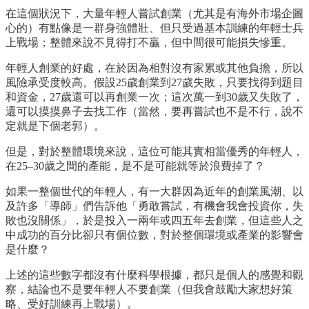
在這個狀況下，大量年輕人嘗試創業（尤其是有海外市場企圖
心的）有點像是一群身強體壯、但只受過基本訓練的年輕士兵
上戰場；整體來說不見得打不贏，但中間很可能損失慘重。
年輕人創業的好處，在於因為相對沒有家累或其他負擔，所以
風險承受度較高。假設25歲創業到27歲失敗，只要找得到題目
和資金，27歲還可以再創業一次；這次萬一到30歲又失敗了，
還可以摸摸鼻子去找工作（當然，要再嘗試也不是不行，說不
定就是下個老郭）。
但是，對於整體環境來說，這位可能其實相當優秀的年輕人，
在25–30歲之間的產能，是不是可能就等於浪費掉了？
如果一整個世代的年輕人，有一大群因為近年的創業風潮、以
及許多「導師」們告訴他「勇敢嘗試，有機會我會投資你，失
敗也沒關係」，於是投入一兩年或四五年去創業，但這些人之
中成功的百分比卻只有個位數，對於整個環境或產業的影響會
是什麼？
上述的這些數字都沒有什麼科學根據，都只是個人的感覺和觀
察，結論也不是要年輕人不要創業（但我會鼓勵大家想好策
略、受好訓練再上戰場）。