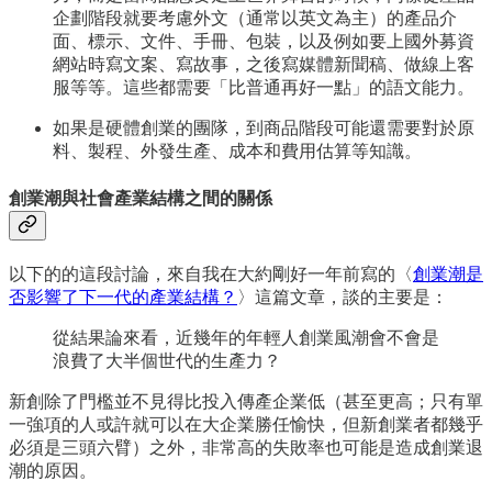
企劃階段就要考慮外文（通常以英文為主）的產品介
面、標示、文件、手冊、包裝，以及例如要上國外募資
網站時寫文案、寫故事，之後寫媒體新聞稿、做線上客
服等等。這些都需要「比普通再好一點」的語文能力。
如果是硬體創業的團隊，到商品階段可能還需要對於原
料、製程、外發生產、成本和費用估算等知識。
創業潮與社會產業結構之間的關係
以下的的這段討論，來自我在大約剛好一年前寫的〈
創業潮是
否影響了下一代的產業結構？
〉這篇文章，談的主要是：
從結果論來看，近幾年的年輕人創業風潮會不會是
浪費了大半個世代的生產力？
新創除了門檻並不見得比投入傳產企業低（甚至更高；只有單
一強項的人或許就可以在大企業勝任愉快，但新創業者都幾乎
必須是三頭六臂）之外，非常高的失敗率也可能是造成創業退
潮的原因。