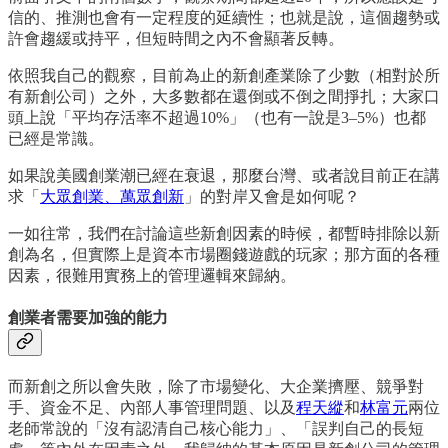
信的、推測也會有一定程度的延續性；也就是說，這個趨勢或
許會趨緩或持平，但短時間之內不會顯著反轉。
依照我自己的觀察，目前為止的新創產業除了少數（相對於所
有新創公司）之外，大多數都在還倒或不倒之間掙扎；大家口
頭上說「平均存活率不超過10%」（也有一說是3–5%）也都
已經是常識。
如果說美國創業潮已經在衰退，那麼台灣、或者說目前正在講
求「
大眾創業、萬眾創新
」的對岸又會是如何呢？
一如往常，我們在討論這些新創因素的時候，都暫時排除以新
創為名，但實際上是資本市場圈錢遊戲的玩家；那方面的各種
因素，很難用實務上的管理邏輯來歸納。
創業者需要加強的能力
而新創之所以會失敗，除了市場變化、大企業擠壓、競爭對
手、資金不足、內部人事管理問題、以及
程天縱
和
林富元
兩位
老師常說的「沒有認清自己核心能力」、「誤判自己的長短