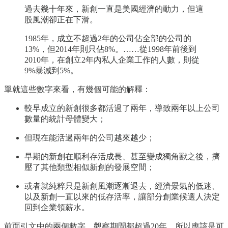
過去幾十年來，新創一直是美國經濟的動力，但這
股風潮卻正在下滑。
1985年，成立不超過2年的公司佔全部的公司的
13%，但2014年則只佔8%。……從1998年前後到
2010年，在創立2年內私人企業工作的人數，則從
9%暴減到5%。
單就這些數字來看，有幾個可能的解釋：
較早成立的新創很多都活過了兩年，導致兩年以上公司
數量的統計母體變大；
但現在能活過兩年的公司越來越少；
早期的新創在順利存活成長、甚至變成獨角獸之後，擠
壓了其他類型相似新創的發展空間；
或者就純粹只是新創風潮逐漸退去，經濟景氣的低迷、
以及新創一直以來的低存活率，讓部分創業候選人決定
回到企業領薪水。
前面引文中的兩個數字，觀察期間都超過20年，所以應該是可