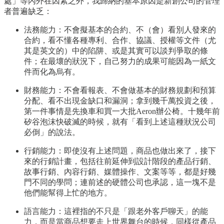
處」等內外在因素之外，我歸納的基本原因是新創公司的管理
者普遍缺乏：
法務能力：不會擬基本的合約、不（會）看別人發來的
合約，看不懂各種專利、合作、協議、授權等文件（尤
其是英文的）中的陷阱、或是其實可以談判爭取的條
件；在最壞的狀況下，自己努力的成果可能因為一紙文
件而化為烏有。
財務能力：不會看報表、不會做基本的財務規劃和預算
分配、看不出現金缺口和漏洞；拿到幾千萬投資之後，
第一件事情是先換車和買一大批Aeron辦公椅。十幾年前
矽谷泡沫快破滅的時候，就有「看到上述這種狀況公司
必倒」的說法。
行銷能力：即使沒有上述問題，商品也做出來了，接下
來的行銷計畫，包括往前延伸到設計階段的產品行銷、
故事行銷、內容行銷、媒體操作、文案等等，都是好幾
門不同的學問；連前述的硬體公司也承認，這一塊不是
他們能幫得上忙的地方。
語言能力：這裡指的不只是「跟老外客戶聊天」的能
力，而是當商品想要走上世界舞台的時候，同樣從產品