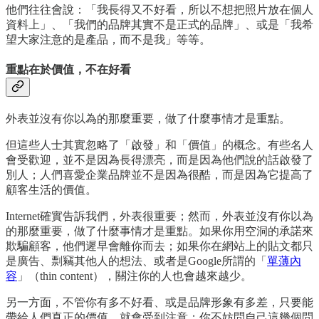
他們往往會說：「我長得又不好看，所以不想把照片放在個人
資料上」、「我們的品牌其實不是正式的品牌」、或是「我希
望大家注意的是產品，而不是我」等等。
重點在於價值，不在好看
外表並沒有你以為的那麼重要，做了什麼事情才是重點。
但這些人士其實忽略了「啟發」和「價值」的概念。有些名人
會受歡迎，並不是因為長得漂亮，而是因為他們說的話啟發了
別人；人們喜愛企業品牌並不是因為很酷，而是因為它提高了
顧客生活的價值。
Internet確實告訴我們，外表很重要；然而，外表並沒有你以為
的那麼重要，做了什麼事情才是重點。如果你用空洞的承諾來
欺騙顧客，他們遲早會離你而去；如果你在網站上的貼文都只
是廣告、剽竊其他人的想法、或者是Google所謂的「
單薄內
容
」（thin content），關注你的人也會越來越少。
另一方面，不管你有多不好看、或是品牌形象有多差，只要能
帶給人們真正的價值，就會受到注意；你不妨問自己這幾個問