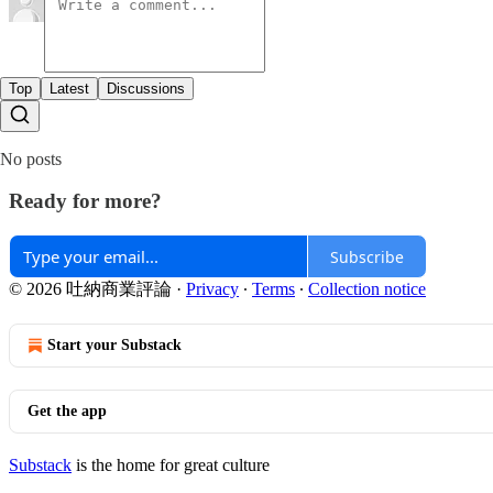
Top
Latest
Discussions
No posts
Ready for more?
Subscribe
© 2026 吐納商業評論
·
Privacy
∙
Terms
∙
Collection notice
Start your Substack
Get the app
Substack
is the home for great culture