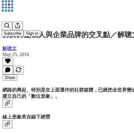
勇於跨越個人與企業品牌的交叉點／解聰
Subscribe
Sign in
解聰文
May 25, 2016
Share
網路的興起、特別是在上面運作的社群媒體，已經把全世界變
建立自己的「數位形象」。
線上形象來自線下經營