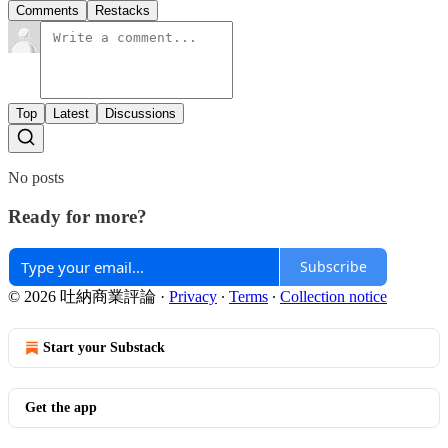
Comments
Restacks
Top
Latest
Discussions
No posts
Ready for more?
Subscribe
© 2026 吐納商業評論
·
Privacy
∙
Terms
∙
Collection notice
Start your Substack
Get the app