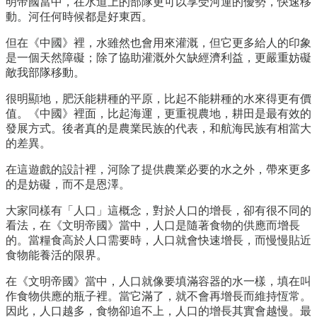
明帝國當中，在水道上的部隊更可以享受河運的優勢，快速移
動。河任何時候都是好東西。
但在《中國》裡，水雖然也會用來灌溉，但它更多給人的印象
是一個天然障礙；除了協助灌溉外欠缺經濟利益，更嚴重妨礙
敵我部隊移動。
很明顯地，肥沃能耕種的平原，比起不能耕種的水來得更有價
值。《中國》裡面，比起海運，更重視農地，耕田是最有效的
發展方式。後者真的是農業民族的代表，和航海民族有相當大
的差異。
在這遊戲的設計裡，河除了提供農業必要的水之外，帶來更多
的是妨礙，而不是恩澤。
大家同樣有「人口」這概念，對於人口的增長，卻有很不同的
看法，在《文明帝國》當中，人口是隨著食物的供應而增長
的。當糧食高於人口需要時，人口就會快速增長，而慢慢貼近
食物能養活的限界。
在《文明帝國》當中，人口就像要填滿容器的水一樣，填在叫
作食物供應的瓶子裡。當它滿了，就不會再增長而維持恆常。
因此，人口越多，食物卻追不上，人口的增長其實會越慢。最