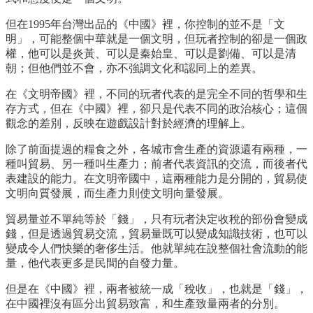
但在1995年台灣出品的《中國》裡，你控制的並不是「文
明」，可能整個中華就是一個文明，但玩者控制的卻是一個政
權，他可以是炎黃、可以是秦始皇、可以是劉備、可以是清
朝；但他們並不會，亦不強調文化和認同上的差異。
在《文明帝國》裡，不同的玩者代表的是完全不同的哲學和生
存方式，但在《中國》裡，卻只是代表不同的政治核心；這個
觀念的差別，反映在遊戲設計對於經濟的理解上。
除了前面提過的糧食之外，各城市會生產的資源還有兩種，一
種叫貿易、另一種叫生產力；前者代表資訊的交流，而後者代
表建設的能力。在文明帝國中，這兩種能力是分開的，貿易使
文明向質發展，而生產力則使文明向量發展。
貿易量並不單純等於「錢」，只有玩者決定收稅的部份會變成
錢，但是透過貿易交流，貿易量既可以變成知識技術，也可以
變成令人們快樂的奢侈生活。他就單純在說整個社會流動的能
量，他代表更多是民間的自發力量。
但是在《中國》裡，兩者被統一成「稅收」，也就是「錢」，
在中國裡沒有區分出貿易致富，和生產致量兩者的分別。