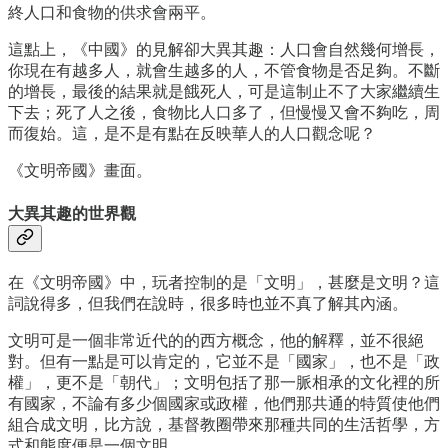
終人口和食物的供求會兩平。
這點上，《中國》的見解卻大異其趣：人口會自然幾何增長，
你現在有越多人，就會生越多的人，不管食物是否足夠。不斷
的增長，最後的結果就是餓死人，可是這制止不了大家繼續生
下去；死了人之後，食物比人口多了，但慢慢又會不夠吃，周
而復始。這，是不是有點在反映華人的人口觀念呢？
《文明帝國》畫面。
大異其趣的世界觀
在《文明帝國》中，玩者控制的是「文明」，甚麼是文明？這
詞說得多，但我們在說時，很多時也並不真了解其內涵。
文明可是一個非常近代的的西方概念，他的解釋，並不很絕
對。但有一點是可以肯定的，它並不是「國家」，也不是「政
權」，更不是「朝代」；文明包括了那一脈相承的文化裡的所
有國家，不論有多少個國家或政權，他們那共通的特質使他們
組合成文明，比方說，基督教圈帶來那種共同的生活哲學，方
式和態度便是一個文明。