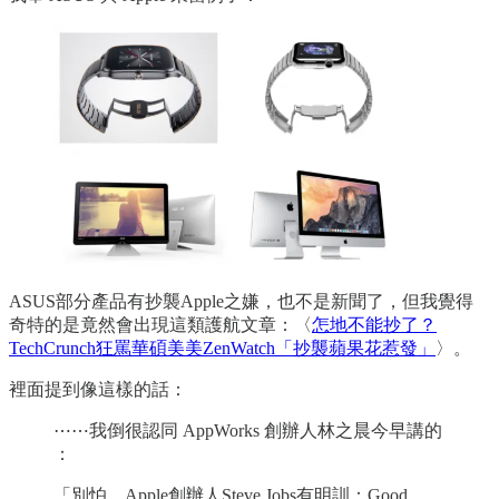
ASUS部分產品有抄襲Apple之嫌，也不是新聞了，但我覺得
奇特的是竟然會出現這類護航文章：〈
怎地不能抄了？
TechCrunch狂罵華碩美美ZenWatch「抄襲蘋果花惹發」
〉。
裡面提到像這樣的話：
⋯⋯我倒很認同 AppWorks 創辦人林之晨今早講的
：
「別怕，Apple創辦人Steve Jobs有明訓：Good