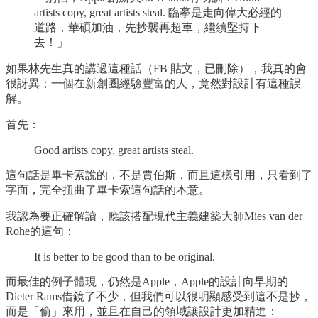
artists copy, great artists steal. 臨摹是走向偉大必經的
道路，華碩加油，先抄襲再超車，繼續堅持下
去！」
如果林先生真的講過這種話（FB 貼文，已刪除），我真的會
很訝異；一個在新創圈經驗豐富的人，竟然對設計有這種誤
解。
首先：
Good artists copy, great artists steal.
這句話是畢卡索說的，不是賈伯斯，而且這樣引用，只看到了
字面，完全扭曲了畢卡索這句話的本意。
我認為要正確解讀，應該搭配現代主義建築大師Mies van der
Rohe的這句：
It is better to be good than to be original.
而最佳的例子體現，仍然是Apple，Apple的設計向早期的
Dieter Rams借鏡了不少，但我們可以很明顯感受到這不是抄，
而是「偷」來用，並且在自己的領域讓設計更加精進：