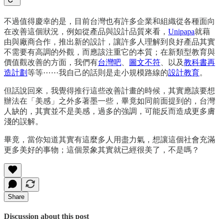
不過值得慶幸的是，目前台灣也有許多企業和組織從各種面向
在改善這個狀況，例如從產品與設計品質來看，
Unipapa
就藉
由與廠商合作，推出新的設計，讓許多人理解到良好產品其實
不需要有高調的外觀，而應該注重它的本質；在新類型教育與
價值觀改善的方面，我們有
台灣吧
、
圖文不符
、以及
教科書再
造計劃
等等⋯⋯我自己的話則是走小規模路線的
設計教育
。
但話說回來，我覺得推行這些改善計畫的時候，其實應該要想
辦法在「美感」之外多著墨一些，畢竟如同前面提到的，台灣
人缺的，其實並不是美感，過多的強調，可能反而造成更多膚
淺的誤解。
畢竟，當你知道其實有這麼多人用盡力氣，想讓這個社會充滿
更多美好的事物；這個景象其實就已經很美了，不是嗎？
Share
Discussion about this post