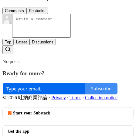
Comments
Restacks
Top
Latest
Discussions
No posts
Ready for more?
Subscribe
© 2026 吐納商業評論
·
Privacy
∙
Terms
∙
Collection notice
Start your Substack
Get the app