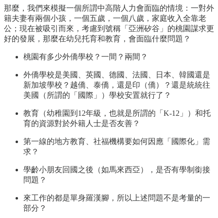
那麼，我們來模擬一個所謂中高階人力會面臨的情境：一對外
籍夫妻有兩個小孩，一個五歲，一個八歲，家庭收入全靠老
公；現在被吸引而來，考慮到號稱「亞洲矽谷」的桃園謀求更
好的發展，那麼在幼兒托育和教育，會面臨什麼問題？
桃園有多少外僑學校？一間？兩間？
外僑學校是美國、英國、德國、法國、日本、韓國還是
新加坡學校？越僑、泰僑，還是印（僑）？還是統統往
美國（所謂的「國際」）學校安置就行了？
教育（幼稚園到12年級，也就是所謂的「K-12」）和托
育的資源對於外籍人士是否友善？
第一線的地方教育、社福機構要如何因應「國際化」需
求？
學齡小朋友回國之後（如馬來西亞），是否有學制銜接
問題？
來工作的都是單身羅漢腳，所以上述問題不是考量的一
部分？