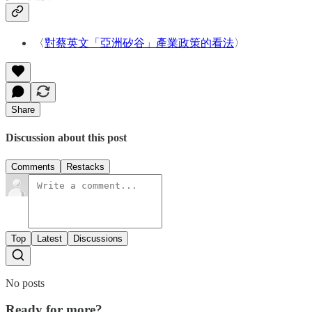
〈
對蔡英文「亞洲矽谷」產業政策的看法
〉
Share
Discussion about this post
Comments
Restacks
Top
Latest
Discussions
No posts
Ready for more?