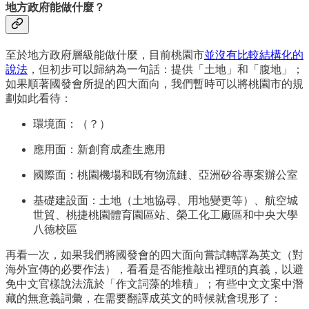
地方政府能做什麼？
至於地方政府層級能做什麼，目前桃園市
並沒有比較結構化的
說法
，但初步可以歸納為一句話：提供「土地」和「腹地」；
如果順著國發會所提的四大面向，我們暫時可以將桃園市的規
劃如此看待：
環境面：（？）
應用面：新創育成產生應用
國際面：桃園機場和既有物流鏈、亞洲矽谷專案辦公室
基礎建設面：土地（土地協尋、用地變更等）、航空城
世貿、桃捷桃園體育園區站、榮工化工廠區和中央大學
八德校區
再看一次，如果我們將國發會的四大面向嘗試轉譯為英文（對
海外宣傳的必要作法），看看是否能推敲出裡頭的真義，以避
免中文官樣說法流於「作文詞藻的堆積」；有些中文文案中潛
藏的無意義詞彙，在需要翻譯成英文的時候就會現形了：