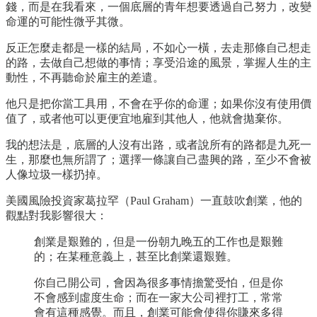
錢，而是在我看來，一個底層的青年想要透過自己努力，改變
命運的可能性微乎其微。
反正怎麼走都是一樣的結局，不如心一橫，去走那條自己想走
的路，去做自己想做的事情；享受沿途的風景，掌握人生的主
動性，不再聽命於雇主的差遣。
他只是把你當工具用，不會在乎你的命運；如果你沒有使用價
值了，或者他可以更便宜地雇到其他人，他就會拋棄你。
我的想法是，底層的人沒有出路，或者說所有的路都是九死一
生，那麼也無所謂了；選擇一條讓自己盡興的路，至少不會被
人像垃圾一樣扔掉。
美國風險投資家葛拉罕（Paul Graham）一直鼓吹創業，他的
觀點對我影響很大：
創業是艱難的，但是一份朝九晚五的工作也是艱難
的；在某種意義上，甚至比創業還艱難。
你自己開公司，會因為很多事情擔驚受怕，但是你
不會感到虛度生命；而在一家大公司裡打工，常常
會有這種感覺。而且，創業可能會使得你賺來多得