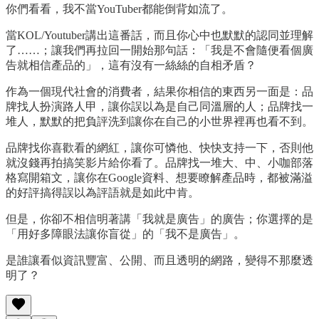
你們看看，我不當YouTuber都能倒背如流了。
當KOL/Youtuber講出這番話，而且你心中也默默的認同並理解
了……；讓我們再拉回一開始那句話：「我是不會隨便看個廣
告就相信產品的」，這有沒有一絲絲的自相矛盾？
作為一個現代社會的消費者，結果你相信的東西另一面是：品
牌找人扮演路人甲，讓你誤以為是自己同溫層的人；品牌找一
堆人，默默的把負評洗到讓你在自己的小世界裡再也看不到。
品牌找你喜歡看的網紅，讓你可憐他、快快支持一下，否則他
就沒錢再拍搞笑影片給你看了。品牌找一堆大、中、小咖部落
格寫開箱文，讓你在Google資料、想要瞭解產品時，都被滿溢
的好評搞得誤以為評語就是如此中肯。
但是，你卻不相信明著講「我就是廣告」的廣告；你選擇的是
「用好多障眼法讓你盲從」的「我不是廣告」。
是誰讓看似資訊豐富、公開、而且透明的網路，變得不那麼透
明了？