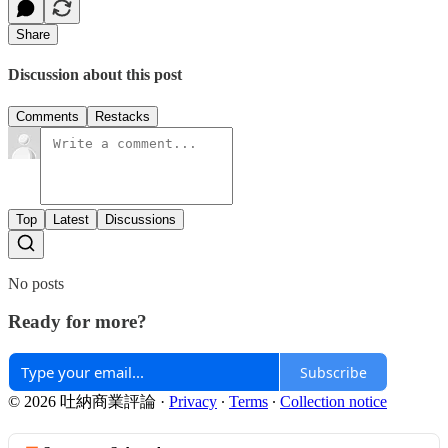
Share
Discussion about this post
Comments
Restacks
Top
Latest
Discussions
No posts
Ready for more?
Subscribe
© 2026 吐納商業評論
·
Privacy
∙
Terms
∙
Collection notice