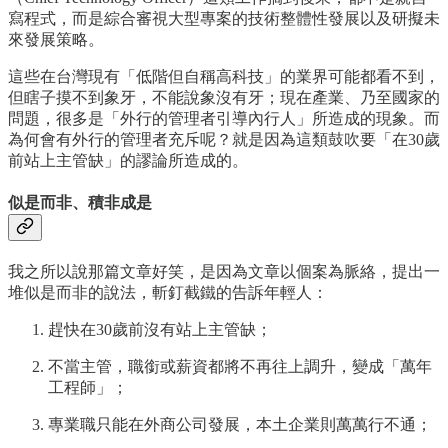
寫程式，而是綜合審視大型專案的技術整體性發展以及研擬未
來發展策略。
這些在台灣現有「低階但自稱高科技」的業界可能都看不到，
但瞎子摸不到象牙，不能說象沒有牙；現在產業、乃至國家的
問題，很多是「外行的管理者引導內行人」所造成的現象。而
為何會有外行的管理者充斥呢？就是因為這類鼓吹要「在30歲
前站上主管缺」的謬論所造成的。
似是而非、積非成是
我之所以說那篇文章好笑，是因為文章以個案為脈絡，提出一
堆似是而非的說法，斬釘截鐵的告訴年輕人：
趕快在30歲前沒有站上主管缺；
不當主管，職銜或薪資都將不再往上調升，變成「萬年
工程師」；
專業職只能在外商公司發展，本土企業則萬萬行不通；