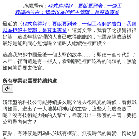
──
商業周刊：
程式寫得好，要飯要到老…一個工
程師的告白：我曾以為拒絕主管職，是尊重專業
最近的〈
程式寫得好，要飯要到老…一個工程師的告白：我曾
以為拒絕主管職，是尊重專業
〉這篇文章，我看了之後覺得很
好笑。這些年搞管理的人自己吃得飽飽的，把國家搞成這樣，
最好是能夠問心無愧啦？還叫人繼續往裡面鑽？
這讓我想起中國最後一個太監的故事……；即便一個朝代到了
末年，裡面還是有一些人，看到朝廷裡面吃香的喝辣的，無論
如何就是要去做官。
所有專業都需要持續精進
淺碟型的科技公司能持續多久呢？過去很風光的時候，看似戰
將如雲、迸出了一大堆英明神武的主管，這些人怎麼會放手
呢？沒有技術能力強的人幫忙，靠著只出一張嘴的主管，要把
公司帶向何方？
盲點，有時候是因為昧於既有框架、無視時代的轉變、惰於思