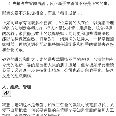
先搶占主管缺再說，反正新手主管做不好是正常的事。
那篇文章不只以偏概全，而且「積非成是」。
正如同國家有這麼多不務實、尸位素餐的人在位，以所謂管理
學的方法制定各種KPI，把人才當奴才管，用評鑑、統合視導
的名義，來貫徹形式上的領導統御；同時更和那些通曉法規，
能以法律保護自己、打擊對手、鑽漏洞的法律人，一起掌握國
家機器、再把資源分配給那些擔任護衛隊和打手的媒體去迷惑
和分化民眾。
矽谷的崛起和壯大，走的是與華爾街不同的途徑。台灣能夠有
今天的地步，靠的是技術人員的胼手胝足，但今後如果要繼續
發展，必須進一步在技術上精進；公司也得走向扁平化、快速
反應的組織架構。
人、組織、管理
我想，老闆也不是笨蛋，如果主管會的戲法可被電腦取代，又
變不出新把戲，何必要這樣的主管呢？要知道電腦網路和人工
智能，正是在促進組織的扁平化。