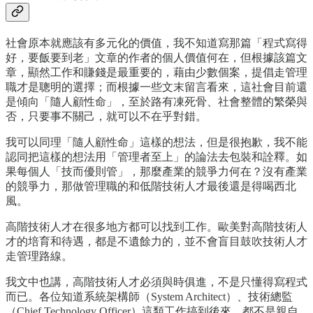
社會原本就應該有多元化的價值，我不知道寫那篇「程式寫得
好，要飯要到老」文章的作者的個人價值何在，但根據該篇文
章，顯然工作和賺錢是最重要的，藉由少數個案，提倡走管理
職才是聰明的選擇；而根據一些文末留言看來，這社會目前還
是傾向「隨人顧性命」，至於路有凍死骨、社會整體的繁榮與
否，只要事不關己，就可以不在乎對錯。
我可以同理「隨人顧性命」這樣的想法，但是很抱歉，我不能
認同把這樣的想法用「管理者至上」的論法去包裝和詮釋。如
果每個人「技而優則管」，那麼產業的競爭力何在？沒有產業
的競爭力，那做管理職的和低階技術人才最後還是得喝西北
風。
高階技術人才在很多地方都可以找到工作。歐美對高階技術人
才的培育和待遇，都是不遺餘力的，並不會盲目鼓吹技術人才
走管理路線。
我文中也講，高階技術人才必須與時俱進，不是只懂得寫程式
而已。各位知道系統架構師（System Architect）、技術總監
（Chief Technology Officer）這類工作搞到後來，都不是親自