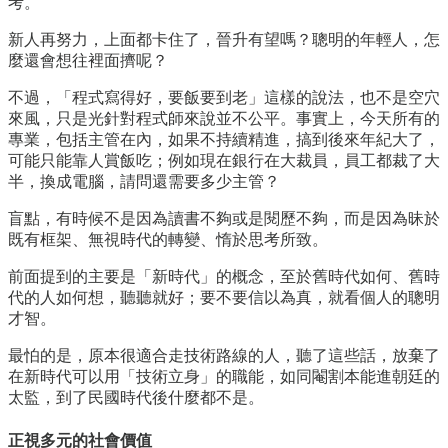
考。
新人再努力，上面都卡住了，晉升有望嗎？聰明的年輕人，怎
麼還會想往裡面擠呢？
不過，「程式寫得好，要飯要到老」這樣的說法，也不是空穴
來風，只是光針對程式師來說並不公平。事實上，今天所有的
專業，包括主管在內，如果不持續精進，搞到後來年紀大了，
可能只能靠人賞飯吃；例如現在銀行在大裁員，員工都裁了大
半，換成電腦，請問還需要多少主管？
盲點，有時候不是因為讀書不夠或是閱歷不夠，而是因為昧於
既有框架、無視時代的轉變、惰於思考所致。
前面提到的主要是「新時代」的概念，至於舊時代如何、舊時
代的人如何想，聽聽就好；要不要信以為真，就看個人的聰明
才智。
最怕的是，原本很適合走技術路線的人，聽了這些話，放棄了
在新時代可以用「技術立身」的職能，如同閹割本能進朝廷的
太監，到了民國時代後什麼都不是。
正視多元的社會價值