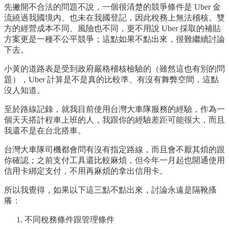
先撇開不合法的問題不說，一個很清楚的競爭條件是 Uber 金
流繞過我國境內、也未在我國登記，因此稅務上無法稽核。雙
方的經營成本不同、風險也不同，更不用說 Uber 採取的補貼
方案更是一種不公平競爭；這點如果不點出來，很難繼續討論
下去。
小黃的道路表是受到政府嚴格稽核檢驗的（雖然這也有別的問
題），Uber 計算是不是真的比較準、有沒有舞弊空間，這點
沒人知道。
至於路線記錄，就我目前使用台灣大車隊服務的經驗，作為一
個天天搭計程車上班的人，我跟你的經驗差距可能很大，而且
我還不是在台北搭車。
台灣大車隊司機都會問有沒有指定路線，而且會不厭其煩的跟
你確認；之前支付工具還比較麻煩，但今年一月起也開通使用
信用卡綁定支付，不用再麻煩的拿出信用卡。
所以我覺得，如果以下這三點不點出來，討論永遠是隔靴搔
癢：
不同稅務條件跟管理條件