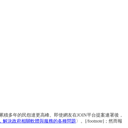
積多年的民怨達更高峰。即使網友在JOIN平台提案連署後，
作，解決政府相關軟體與服務的各種問題
〉。[/footnote]；然而報