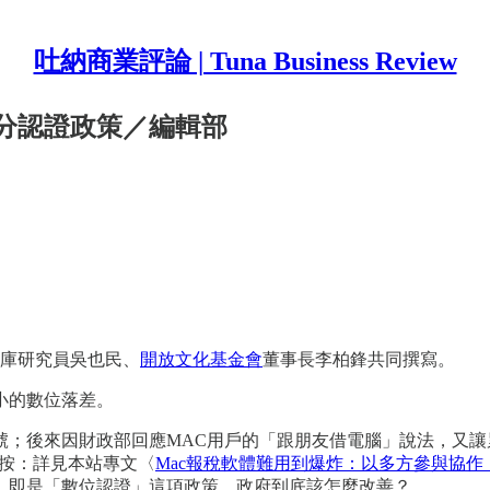
吐納商業評論 | Tuna Business Review
分認證政策／編輯部
庫研究員吳也民、
開放文化基金會
董事長李柏鋒共同撰寫。
小的數位落差。
；後來因財政部回應MAC用戶的「跟朋友借電腦」說法，又讓累
]編按：詳見本站專文〈
Mac報稅軟體難用到爆炸：以多方參與協
，即是「數位認證」這項政策，政府到底該怎麼改善？