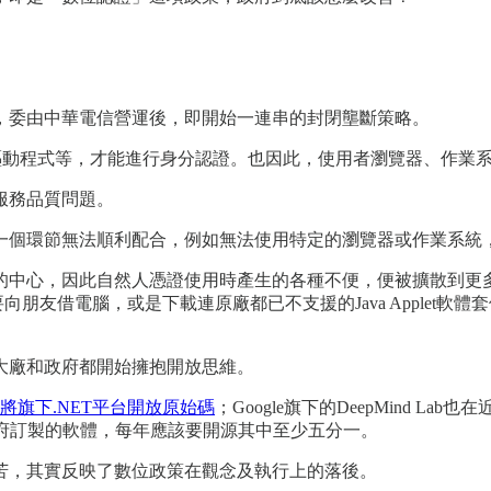
證，委由中華電信營運後，即開始一連串的封閉壟斷策略。
驅動程式等，才能進行身分認證。也因此，使用者瀏覽器、作業
服務品質問題。
一個環節無法順利配合，例如無法使用特定的瀏覽器或作業系統
的中心，因此自然人憑證使用時產生的各種不便，便被擴散到更
朋友借電腦，或是下載連原廠都已不支援的Java Applet
大廠和政府都開始擁抱開放思維。
將旗下.NET平台開放原始碼
；Google旗下的DeepMind Lab也
府訂製的軟體，每年應該要開源其中至少五分一。
苦，其實反映了數位政策在觀念及執行上的落後。