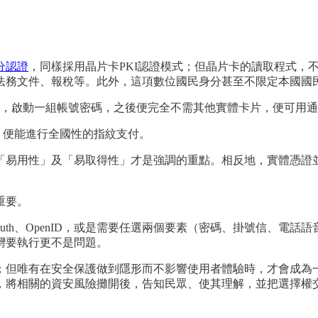
分認證
，同樣採用晶片卡PKI認證模式；但晶片卡的讀取程式，
法務文件、報稅等。此外，這項數位國民身分甚至不限定本國國
，啟動一組帳號密碼，之後便完全不需其他實體卡片，便可用通用
，便能進行全國性的指紋支付。
「易用性」及「易取得性」才是強調的重點。相反地，實體憑證
重要。
OpenID，或是需要任選兩個要素（密碼、掛號信、電話語音、手機
灣要執行更不是問題。
；但唯有在安全保護做到隱形而不影響使用者體驗時，才會成為
，將相關的資安風險攤開後，告知民眾、使其理解，並把選擇權