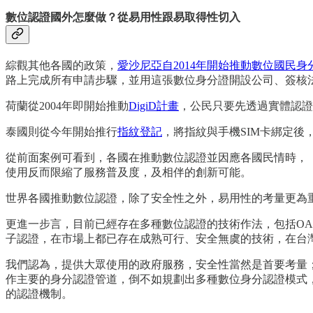
數位認證國外怎麼做？從易用性跟易取得性切入
綜觀其他各國的政策，
愛沙尼亞自2014年開始推動數位國民身
路上完成所有申請步驟，並用這張數位身分證開設公司、簽核
荷蘭從2004年即開始推動
DigiD計畫
，公民只要先透過實體認證
泰國則從今年開始推行
指紋登記
，將指紋與手機SIM卡綁定後
從前面案例可看到，各國在推動數位認證並因應各國民情時，
使用反而限縮了服務普及度，及相伴的創新可能。
世界各國推動數位認證，除了安全性之外，易用性的考量更為
更進一步言，目前已經存在多種數位認證的技術作法，包括OAuth、
子認證，在市場上都已存在成熟可行、安全無虞的技術，在台
我們認為，提供大眾使用的政府服務，安全性當然是首要考量
作主要的身分認證管道，倒不如規劃出多種數位身分認證模式
的認證機制。