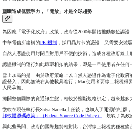
壟斷造成低競爭力，「開放」才是全球趨勢
為因應「電子化政府」政策，政府從2000年開始推動數位認
中華電信所建構的
PKI機制
，採用晶片卡的憑證，又需要安裝
自然人憑證使用封閉且對用戶不便的技術，造成各種政府線上
認證機制的運行如此環環相扣的結果，即是一旦使用者在任何
雪上加霜的是，由於政府策略上以自然人憑證作為電子化政府
證登入，因此無法在其他載具進行；Mac使用者要線上報稅得要向
人民承擔。
攤開整個國際的資通訊生態，相較於壟斷規格綁定，越來越多
微軟在現任執行長Satya Nadella上任後，也加入了開源的社群，
邦軟體源碼政策」（Federal Source Code Policy）
，規範了為政
與此些民間、政府的國際趨勢相對比，台灣線上報稅的種種痛