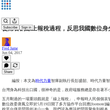
從痛苦的線上報稅過程，反思我國數位身
Subscribe
Sign in
Fred Jame
Jun 04, 2017
Share
編按：本文為
時代力量
智庫副執行長彭盛韶、時代力量智
台灣身為科技出口國，很神奇的是，政府端服務總是存在著不
五月剛過的一場重頭戲就是「線上報稅」，申報時人民個個哀號
數位政委唐鳳立即於5月19日開了多方協作平台回應[footnote
稅平台僅是問題的冰山一角，我們認為應該把問題聚焦到根本