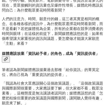
戲、小狗小貓、搞笑影片、電影娛樂等等，在資訊管道多元的
現在，受眾接觸到的資訊量也呈爆炸性增長，媒體此時應該反
問自己：為什麼觀眾要花時間看新聞？
人們的注意力、時間、願意付的錢，這三者其實是相同的概
念。在各種各樣的資訊中，為什麼觀眾選擇花時間看新聞，而
不是看劇？若把媒體視為企業，所有的企業都在競爭消費者的
時間與眼球；在這樣的前提下，新聞媒體應該想的是：如果有
個希望讓大家重視的資訊與議題，要怎麼做才能讓大家願意
「主動」來看？
媒體應該放棄「資訊給予者」的角色，成為「資訊提供者」
筆者認為新聞媒體應該揚棄過去那種「給你資訊」的菁英定
位，將自己視為「重要資訊的提供者」。
「我認為社會大眾應該關心這個政策議題」、「這個政策議題
與國際新聞很重要，大家應該要了解，但大家都不看，觀眾沒
素養」，這種態度是無法讓讀者認同的；媒體應該想的是「怎
麼把枯燥但重要的政策議題與國際新聞，讓閱聽人覺得有趣，
願意來了解。」