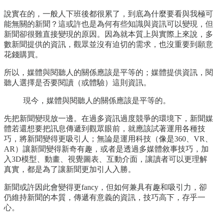
說實在的，一般人下班後都很累了，到底為什麼要看與我極可
能無關的新聞？這或許也是為何有些知識與資訊可以變現，但
新聞卻很難直接變現的原因。因為就本質上與實際上來說，多
數新聞提供的資訊，觀眾並沒有迫切的需求，也沒重要到願意
花錢購買。
所以，媒體與閱聽人的關係應該是平等的；媒體提供資訊，閱
聽人選擇是否要閱讀（或體驗）這則資訊。
現今，媒體與閱聽人的關係應該是平等的。
先把新聞變現放一邊。在過多資訊過度競爭的環境下，新聞媒
體若還想要把訊息傳遞到觀眾眼前，就應該試著運用各種技
巧，將新聞變得更吸引人；無論是運用科技（像是360、VR、
AR）讓新聞變得新奇有趣，或者是透過多媒體敘事技巧，加
入3D模型、動畫、視覺圖表、互動介面，讓讀者可以更理解
真實，都是為了讓新聞更加引人入勝。
新聞或許因此會變得更fancy，但如何兼具有趣和吸引力，卻
仍維持新聞的本質，傳遞有意義的資訊，技巧高下，存乎一
心。