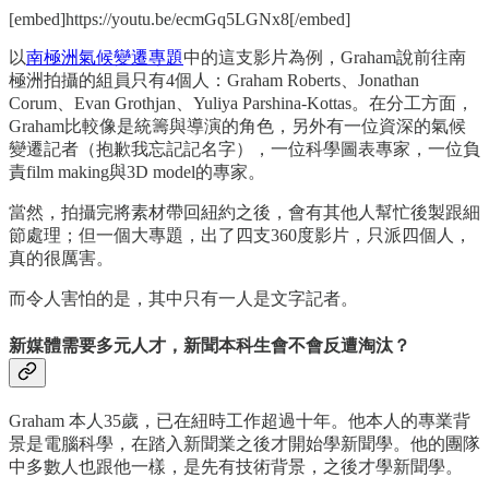
[embed]https://youtu.be/ecmGq5LGNx8[/embed]
以
南極洲氣候變遷專題
中的這支影片為例，Graham說前往南
極洲拍攝的組員只有4個人：Graham Roberts、Jonathan
Corum、Evan Grothjan、Yuliya Parshina-Kottas。在分工方面，
Graham比較像是統籌與導演的角色，另外有一位資深的氣候
變遷記者（抱歉我忘記記名字），一位科學圖表專家，一位負
責film making與3D model的專家。
當然，拍攝完將素材帶回紐約之後，會有其他人幫忙後製跟細
節處理；但一個大專題，出了四支360度影片，只派四個人，
真的很厲害。
而令人害怕的是，其中只有一人是文字記者。
新媒體需要多元人才，新聞本科生會不會反遭淘汰？
Graham 本人35歲，已在紐時工作超過十年。他本人的專業背
景是電腦科學，在踏入新聞業之後才開始學新聞學。他的團隊
中多數人也跟他一樣，是先有技術背景，之後才學新聞學。