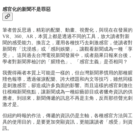
感官化的新聞不是罪惡
筆者曾反思過，精彩的配樂、動畫、視覺化，與現在在發展的
VR、360、AR，本質上都是透過不同的工具，放大讀者對新
聞的感受能力。換言之，運用各種技巧去刺激感官，使讀者對
新聞有「沈浸感」或「感到娛樂」，讓觀看新聞成為一種「享
受」。這與過去台灣電視新聞發展中，或者蘋果日報來台後，
學者對新聞界檢討的「腥羶色」、「感官主義」是否相同？
我覺得兩者本質上可能是一樣的，但台灣新聞界慣用的那種腥
羶色報導，透過催淚配樂、誇大標題和內文等技巧，雖然同樣
是刺激感官，卻造成許多負面的影響。而且這樣的感官刺激往
往模糊新聞焦點，讓新聞成為一種綜藝節目或者獵奇資訊的供
應者。到頭來，新聞傳遞的訊息不再是主角，反而那些聲光刺
激才是。
但紐約時報的作法，傳遞的資訊仍是主軸，各種感官方法與工
具的使用目的，是要更加突顯資訊，更能讓讀者「感受」到資
訊。