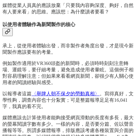
媒體從業人員真的應該放棄「只要我內容夠深度、夠好，自然
有人要來看」的思維。應該想：為什麼讀者要看？
以使用者體驗作為新聞製作的核心
承上，從使用者體驗出發，而非製作者角度出發，才是現今新
聞製作應該要有的考量。
例如製作適用於VR360頭盔的新聞時，必須時時刻刻注意轉
場、運鏡等，要仔細考量，避免造成使用者暈眩。這個例子相
對容易理解注意；但如果來看看網頁新聞，卻很少有人關心使
用者的閱讀經驗與感受。
以報導者這篇
〈舉牌人朝不保夕的勞動真相〉
。寫得真好，文
學性夠，調查內容也十分紮實；可是整篇報導足足有16,041
字，我真的看不完。
媒體應該去計算使用者能夠接受網頁滑動的長度有多長，最大
的螢幕閱讀字數有多少。一樣的內容，是否要分篇、佐以聲音
播報等等。所謂多媒體報導，排版應該考慮各種裝置與介面的