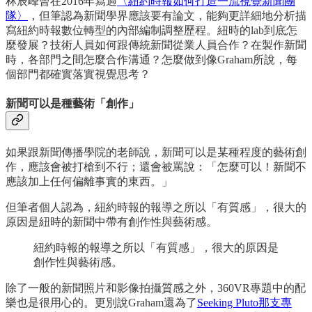
林辰峰曾在2016年寫過
〈紐約時報如何打造一流視覺新聞團
隊〉
，但筆認為新聞學界應該要有論文，能夠更詳細地分析描
寫紐約時報數位轉型的內部編制調整歷程。紐時的lab到底怎
麼發展？技術人員如何跟傳統新聞從業人員合作？在製作新聞
時，各部門之間怎麼合作溝通？怎麼做到像Graham所說，每
個部門都確實落實視覺思考？
新聞可以是種藝術「創作」
如果跟新聞傳播學院的老師說，新聞可以是某種程度的藝術創
作，應該會被打槍到不行；還會被罵說：「怎麼可以！新聞不
應該加上任何偏離事實的東西。」
但筆者個人認為，紐約時報的報導之所以「有質感」，很大的
原因是紐時的新聞中帶有創作性與藝術感。
紐約時報的報導之所以「有質感」，很大的原因是
創作性與藝術感。
除了一般的新聞照片和影像拍攝質感之外，360VR專題中的配
樂也是很用心的。更別說Graham還為了
Seeking Pluto那支專