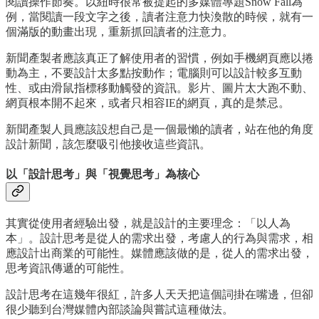
閱讀操作節奏。以紐時很常被提起的多媒體專題Snow Fall為
例，當閱讀一段文字之後，讀者注意力快渙散的時候，就有一
個滿版的動畫出現，重新抓回讀者的注意力。
新聞產製者應該真正了解使用者的習慣，例如手機網頁應以捲
動為主，不要設計太多點按動作；電腦則可以設計較多互動
性、或由滑鼠指標移動觸發的資訊。影片、圖片太大跑不動、
網頁根本開不起來，或者只相容IE的網頁，真的是禁忌。
新聞產製人員應該設想自己是一個最懶的讀者，站在他的角度
設計新聞，該怎麼吸引他接收這些資訊。
以「設計思考」與「視覺思考」為核心
其實從使用者經驗出發，就是設計的主要理念：「以人為
本」。設計思考是從人的需求出發，考慮人的行為與需求，相
應設計出商業的可能性。媒體應該做的是，從人的需求出發，
思考資訊傳遞的可能性。
設計思考在這幾年很紅，許多人天天把這個詞掛在嘴邊，但卻
很少聽到台灣媒體內部談論與嘗試這種做法。