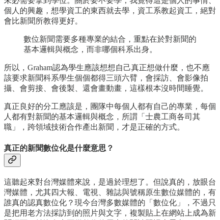
未必需要拿到學位。關於要不要學，我覺得這是個人的事情、
個人的興趣，想學資工的東西就去學，資工系教起資工，絕對
會比新聞所教得更好。
數位新聞需要多種專業的結合，重點在於對新聞的
基本邏輯與概念，而非哪個科系出身。
所以，Graham認為學生應該想想自己真正想做什麼，也不應
該要求新聞科系學生個個都得三頭六臂，會採訪、會影像拍
攝、會剪接、會後製、還會畫動畫，這樣根本沒時間睡覺。
真正良好的分工應該是，團隊中每個人都有自己的專業，每個
人都有對新聞的基本邏輯與概念，所謂「士農工商各司其
職」，跨領域技術合作產出新聞，才是正確的方式。
真正的新聞數位化是什麼意思？
這聽起來對台灣媒體來說，是過於理想了。但說真的，放眼台
灣媒體，尤其四大報、電視、雜誌與號稱原生數位媒體的，有
誰真的認真數位化？現今台灣多數媒體的「數位化」，不過只
是把用老方法採訪到的照片與文字，複製貼上在網站上成為新