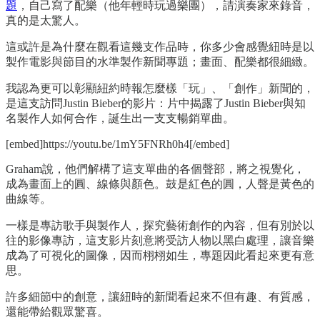
題
，自己寫了配樂（他年輕時玩過樂團），請演奏家來錄音，
真的是太驚人。
這或許是為什麼在觀看這幾支作品時，你多少會感覺紐時是以
製作電影與節目的水準製作新聞專題；畫面、配樂都很細緻。
我認為更可以彰顯紐約時報怎麼樣「玩」、「創作」新聞的，
是這支訪問Justin Bieber的影片：片中揭露了Justin Bieber與知
名製作人如何合作，誕生出一支支暢銷單曲。
[embed]https://youtu.be/1mY5FNRh0h4[/embed]
Graham說，他們解構了這支單曲的各個聲部，將之視覺化，
成為畫面上的圓、線條與顏色。鼓是紅色的圓，人聲是黃色的
曲線等。
一樣是專訪歌手與製作人，探究藝術創作的內容，但有別於以
往的影像專訪，這支影片刻意將受訪人物以黑白處理，讓音樂
成為了可視化的圖像，因而栩栩如生，專題因此看起來更有意
思。
許多細節中的創意，讓紐時的新聞看起來不但有趣、有質感，
還能帶給觀眾驚喜。