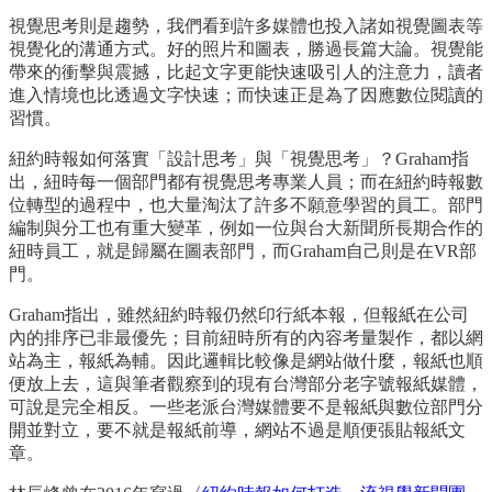
視覺思考則是趨勢，我們看到許多媒體也投入諸如視覺圖表等
視覺化的溝通方式。好的照片和圖表，勝過長篇大論。視覺能
帶來的衝擊與震撼，比起文字更能快速吸引人的注意力，讀者
進入情境也比透過文字快速；而快速正是為了因應數位閱讀的
習慣。
紐約時報如何落實「設計思考」與「視覺思考」？Graham指
出，紐時每一個部門都有視覺思考專業人員；而在紐約時報數
位轉型的過程中，也大量淘汰了許多不願意學習的員工。部門
編制與分工也有重大變革，例如一位與台大新聞所長期合作的
紐時員工，就是歸屬在圖表部門，而Graham自己則是在VR部
門。
Graham指出，雖然紐約時報仍然印行紙本報，但報紙在公司
內的排序已非最優先；目前紐時所有的內容考量製作，都以網
站為主，報紙為輔。因此邏輯比較像是網站做什麼，報紙也順
便放上去，這與筆者觀察到的現有台灣部分老字號報紙媒體，
可說是完全相反。一些老派台灣媒體要不是報紙與數位部門分
開並對立，要不就是報紙前導，網站不過是順便張貼報紙文
章。