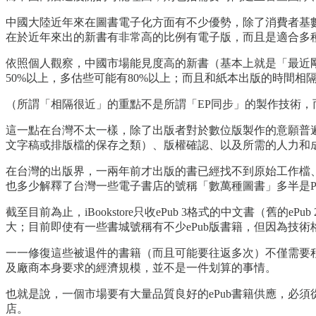
中國大陸近年來在圖書電子化方面有不少優勢，除了消費者基
在於近年來出的新書有非常高的比例有電子版，而且是適合多種
依照個人觀察，中國市場能見度高的新書（基本上就是「最近
50%以上，多估些可能有80%以上；而且和紙本出版的時間相
（所謂「相隔很近」的重點不是所謂「EP同步」的製作技術
這一點在台灣不太一樣，除了出版者對於數位版製作的意願普
文字稿或排版檔的保存之類）、版權確認、以及所需的人力和
在台灣的出版界，一兩年前才出版的書已經找不到原始工作檔、
也多少解釋了台灣一些電子書店的號稱「數萬種圖書」多半是PD
截至目前為止，iBookstore只收ePub 3格式的中文書
大；目前即使有一些書城號稱有不少ePub版書籍，但因為技術
一一修復這些被退件的書籍（而且可能要往返多次）不僅需要
及廠商本身要求的經濟規模，並不是一件划算的事情。
也就是說，一個市場要有大量品質良好的ePub書籍供應，必須從
店。