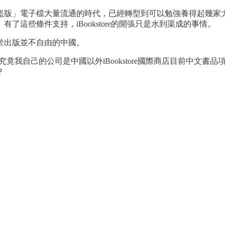
盜版」電子檔大量流通的時代，已經轉型到可以勉強養得起幾家大
這些條件支持，iBookstore的開張只是水到渠成的事情。
於出版並不自由的中國。
了）究竟我自己的公司是中國以外iBookstore國際商店目前中
？