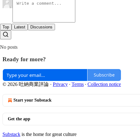
Top
Latest
Discussions
No posts
Ready for more?
Subscribe
© 2026 吐納商業評論
·
Privacy
∙
Terms
∙
Collection notice
Start your Substack
Get the app
Substack
is the home for great culture