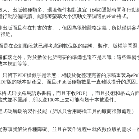
數大、出版物種類多、環境條件相對適宜（例如通勤時間和行動
行動設備閱讀、能隨著螢幕大小流動文字調適的ePub格式。
剛出版而且有在打書的書」，但因為很難嚴格定義，所以僅供參
隔很近。
，而是在企劃階段就已經考慮到數位版的編輯、製作、版權等問題
遍低落之外，對於數位化所需要的準備也還不是常識；這些準備
成本規劃等等。
只留下PDF檔似乎是常態；相較於從整理完善的原稿重製為ePu
F版的紙本副產品、而且ePub版種類數量一直難以提升的原因
（舊的ePub 2格式只收羅馬語系書籍，而且不收PDF），而且技術
格式並不嚴謹，所以送100本上去可能有幾十本被退件。
程式碼層級的製作技能（所以只會用轉檔工具的廠商很難處理）
源頭就解決各種障礙、並且在製作過程中就依數位版的需求一次做好