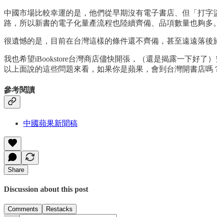
中國市場比較幸運的是，他們從早期沒有電子書店、但「打字
路，所以新書的電子化量產流程也陸續齊備、品項數量也夠多。有了
很遺憾的是，目前在台灣這樣的條件還不齊備，甚至遠遠落後
我也希望iBookstore台灣商店儘快開張，（還是揭露一下好
以上面說的這些問題來看，如果你是蘋果，會到台灣開書店嗎
參考閱讀
中國蘋果新聞稿
Share
Discussion about this post
Comments
Restacks