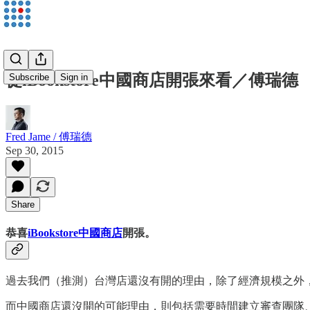
從iBookstore中國商店開張來看／傅瑞德
Subscribe
Sign in
Fred Jame / 傅瑞德
Sep 30, 2015
Share
恭喜
iBookstore中國商店
開張。
過去我們（推測）台灣店還沒有開的理由，除了經濟規模之外
而中國商店還沒開的可能理由，則包括需要時間建立審查團隊