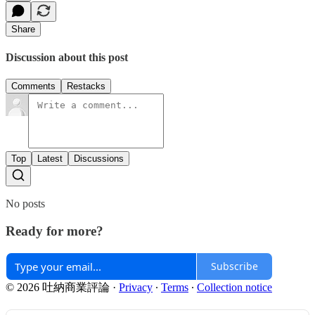
Share
Discussion about this post
Comments
Restacks
Top
Latest
Discussions
No posts
Ready for more?
Subscribe
© 2026 吐納商業評論
·
Privacy
∙
Terms
∙
Collection notice