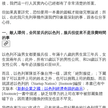
後，我們這一行人其實內心已經都有了非常清楚的答案。
但如果真要詳究，恐怕要用一本書的篇幅才能做完整論述；所
以，在此我只先列舉幾件讓我們印象最深刻的事，跟各位分享
心得。
一、敵人環伺，全民皆兵的以色列，服兵役從來不是浪費時間
的事
以色列不論男女都要服兵役，年滿十八歲的男生當三年兵，女
生當兩年兵；此外，所有55歲以下的男性公民、和24歲以下的
女性公民，每年必須服役45至60天。
而且，以色列軍隊並不像台灣一樣，講究「絕對服從」；下屬
除了可以直呼上司的姓名之外，也可以挑戰上司的觀點。而且
就講述以色列的《Startup Nation》[footnote]編按：本書已有中
文版本《
新創企業之國：以色列經濟奇蹟的啟示
》。
[/footnote]一書中描述，缺乏領導力的上司在軍中被部屬集體
噓下台，因而遭到撤換的情況也並不罕見。
我們在參訪1912年成立，已有超過一世紀歷史的以色列理工學