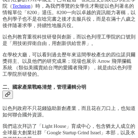
院（
Technion
）時，為我們導覽的女學生才剛從以色列著名的
情報單位「8200」退伍。8200一向以卓越的資訊能力著稱，以
色列學子也不是在唸完書之後才去服兵役，而是在滿十八歲之
後伴隨著求學，持續性地服兵役。
以色列教育重視科技研發與創新，而以色列理工學院的口號則
是「用技術捍衛自由，用創新供給世界」。
在學校大廳，可以看到過去歷年來這間學校產生的四位諾貝爾
獎得主、以及他們的研究成果；現場也展示 Arrow 飛彈攔截
系統 （類似美國賣給台灣的愛國者飛彈），就是由以色列理
工學院所研發的。
二、國家產業戰略清楚，管理邏輯分明
以色列政府不只花錢協助新創產業，而且花在刀口上，也知道
如何聯合國外資源。
我們這次拜訪了「Light House」育成中心，包含猶太人成立的
全球最大創業社群「Google Startup Grind Israel」本部，以及水