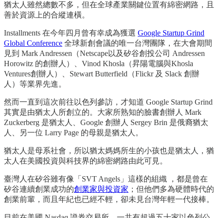
猶太人雖然總數不多，但在全球產業關鍵位置有綿密網路，且
善於資源上的合縱連橫。
Installments 在今年四月曾有幸成為獲選
Google Startup Grind
Global Conference
全球新創會議的唯一台灣團隊，在大會期間
見到 Mark Andressen（Netscape以及矽谷創投公司 Andressen
Horowitz 的創辦人）、Vinod Khosla（昇陽電腦與Khosla
Ventures創辦人）、Stewart Butterfield（Flickr 及 Slack 創辦
人）等業界先進。
然而一直到這次前往以色列參訪，才知道 Google Startup Grind
其實是由猶太人所創立的。大家所熟知的臉書創辦人 Mark
Zuckerberg 是猶太人、Google 創辦人 Sergey Brin 是俄裔猶太
人、另一位 Larry Page 的母親是猶太人。
猶太人是母系社會，所以猶太媽媽所生的小孩也是猶太人，猶
太人在美國投資與科技界的綿密網路由此可見。
臺灣人在矽谷雖有像「SVT Angels」這樣的組織 ，都是曾在
矽谷連續創業成功的
創業家與投資家
；但他們多為硬體時代的
創業前輩，而且年紀也已經不輕，卻未見台灣年輕一代接棒。
目前在美國 Nasdaq 證券交易所，一共有超過五十家以色列公