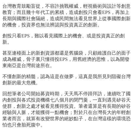
台灣教育鼓勵盲從，不容許挑戰權威，輕視藝術與設計等創意
教育；而且幾十年代工的累積，造成創投只會看EPS，再加上
長期與國際社會隔絕，造成民間無法看見世界上從事國際創新
的機會，投資界也無法辨認與投資真正的創新。
創投只看EPS，難以看見國際上的機會、或是投資真正的創
新。
甚至連檯面上的新創資源都還是舊腦袋，只顧維護自己的面子
成為權威，骨子裏只懂得投EPS，用舊經濟的思惟，以為開發
東南亞是台灣前途所在。
不懂創新的精髓，認為這是在做夢，這真是我所見到阻礙台灣
創新的最大危機。
回想筆者公司開始募資時期，天天馬不停蹄拜訪，連續吃了國
內創投與各式投資機構七八個月的閉門羹，一直到遇見矽谷天
使群，創新之處才被看見獲得投資。筆者還算是有長期的矽谷
經驗與人脈，才能獲得一點機會；對於只在台灣長大的年輕創
業者而言，就算有改變世界的絕妙點子，在台灣這樣的環境恐
怕也只會胎死腹中。