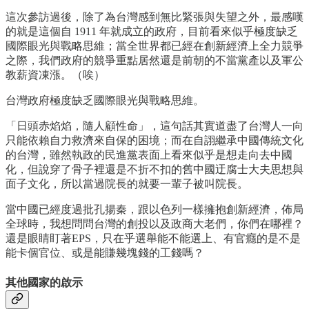
這次參訪過後，除了為台灣感到無比緊張與失望之外，最感嘆
的就是這個自 1911 年就成立的政府，目前看來似乎極度缺乏
國際眼光與戰略思維；當全世界都已經在創新經濟上全力競爭
之際，我們政府的競爭重點居然還是前朝的不當黨產以及軍公
教薪資凍漲。（唉）
台灣政府極度缺乏國際眼光與戰略思維。
「日頭赤焰焰，隨人顧性命」，這句話其實道盡了台灣人一向
只能依賴自力救濟來自保的困境；而在自詡繼承中國傳統文化
的台灣，雖然執政的民進黨表面上看來似乎是想走向去中國
化，但說穿了骨子裡還是不折不扣的舊中國迂腐士大夫思想與
面子文化，所以當過院長的就要一輩子被叫院長。
當中國已經度過批孔揚秦，跟以色列一樣擁抱創新經濟，佈局
全球時，我想問問台灣的創投以及政商大老們，你們在哪裡？
還是眼睛盯著EPS，只在乎選舉能不能選上、有官癮的是不是
能卡個官位、或是能賺幾塊錢的工錢嗎？
其他國家的啟示