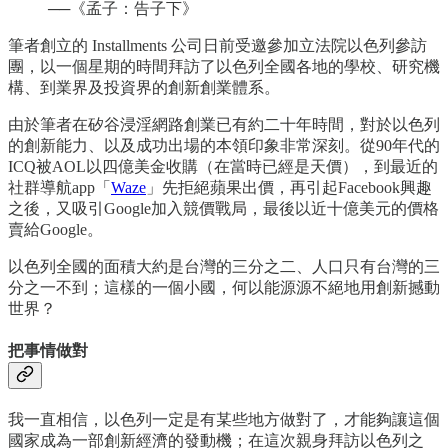
──《孟子：告子下》
筆者創立的 Installments 公司日前受邀參加立法院以色列參訪
團，以一個星期的時間拜訪了以色列全國各地的學校、研究機
構、到業界及投資界的創新創業體系。
由於筆者在矽谷浸淫網路創業已有約二十年時間，對於以色列
的創新能力、以及成功出場的本領印象非常深刻。從90年代的
ICQ被AOL以四億美金收購（在當時已經是天價），到最近的
社群導航app「
Waze
」先拒絕蘋果出價，再引起Facebook興趣
之後，又吸引Google加入競價戰局，最後以近十億美元的價格
賣給Google。
以色列全國的面積大約是台灣的三分之二、人口只有台灣的三
分之一不到；這樣的一個小國，何以能源源不絕地用創新撼動
世界？
把事情做對
我一直相信，以色列一定是有某些地方做對了，才能夠讓這個
國家成為一部創新經濟的發動機；在這次親身拜訪以色列之