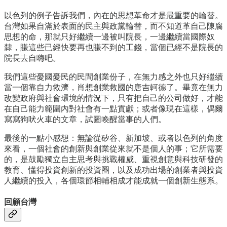
以色列的例子告訴我們，內在的思想革命才是最重要的輪替。
台灣如果自滿於表面的民主與政黨輪替，而不知道革自己陳腐
思想的命，那就只好繼續一邊被叫院長，一邊繼續當國際奴
隸，賺這些已經快要再也賺不到的工錢，當個已經不是院長的
院長去自嗨吧。
我們這些憂國憂民的民間創業份子，在無力感之外也只好繼續
當一個靠自力救濟，肖想創業救國的唐吉軻德了。畢竟在無力
改變政府與社會環境的情況下，只有把自己的公司做好，才能
在自己能力範圍內對社會有一點貢獻；或者像現在這樣，偶爾
寫寫狗吠火車的文章，試圖喚醒當事的人們。
最後的一點小感想：無論從矽谷、新加坡、或者以色列的角度
來看，一個社會的創新與創業從來就不是個人的事；它所需要
的，是鼓勵獨立自主思考與挑戰權威、重視創意與科技研發的
教育、懂得投資創新的投資圈，以及成功出場的創業者與投資
人繼續的投入，各個環節相輔相成才能成就一個創新生態系。
回顧台灣