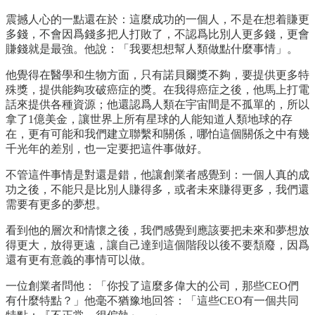
震撼人心的一點還在於：這麼成功的一個人，不是在想着賺更
多錢，不會因爲錢多把人打敗了，不認爲比別人更多錢，更會
賺錢就是最強。他說：「我要想想幫人類做點什麼事情」。
他覺得在醫學和生物方面，只有諾貝爾獎不夠，要提供更多特
殊獎，提供能夠攻破癌症的獎。在我得癌症之後，他馬上打電
話來提供各種資源；他還認爲人類在宇宙間是不孤單的，所以
拿了1億美金，讓世界上所有星球的人能知道人類地球的存
在，更有可能和我們建立聯繫和關係，哪怕這個關係之中有幾
千光年的差別，也一定要把這件事做好。
不管這件事情是對還是錯，他讓創業者感覺到：一個人真的成
功之後，不能只是比別人賺得多，或者未來賺得更多，我們還
需要有更多的夢想。
看到他的層次和情懷之後，我們感覺到應該要把未來和夢想放
得更大，放得更遠，讓自己達到這個階段以後不要頹廢，因爲
還有更有意義的事情可以做。
一位創業者問他：「你投了這麼多偉大的公司，那些CEO們
有什麼特點？」他毫不猶豫地回答：「這些CEO有一個共同