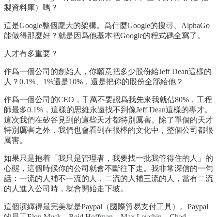
製資料庫）嗎？
這是Google整個龐大的架構。爲什麼Google的搜尋、AlphaGo
能做得那麼好？就是因爲他基本把Google的程式碼全寫了。
人才有多重要？
作爲一個公司的創始人，你願意把多少股份給Jeff Dean這樣的
人？0.1%、1%還是10%，還是把你的股份全部給他？
作爲一個公司的CEO，千萬不要認爲我先來我就佔80%，工程
師最多0.1%，這樣的思維永遠找不到像Jeff Dean這樣的專才。
這次我們在矽谷見到的這些天才都特別厲害。除了單個的天才
特別厲害之外，我們也會看到在很棒的文化中，整個公司都很
厲害。
如果只是抱着「我只是管理者，我要找一批我管得住的人」的
心態，這個時候你的公司就會不斷往下走。我非常深信的一句
話：一流的人補不一流的人，二流的人補三流的人，當有二流
的人進入公司時，就會開始走下坡。
這個演繹得最完美就是Paypal（國際貿易支付工具）。Paypal
的員工Elon Musk、Reid Hoffman、Max Levchin、Chad