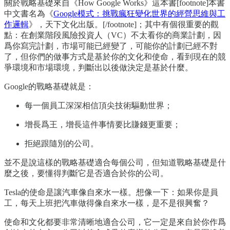
關於戰略基礎來自《How Google Works》這本書[footnote]本書
中文書名為《
Google模式：挑戰瘋狂變化世界的經營思維與工
作邏輯
》，天下文化出版。[/footnote]；其中有個很重要的觀
點：在創業階段風險投資人（VC）不太看你的商業計劃，因
爲你寫完計劃，市場可能已經變了，可能你的計劃已經不對
了，但你們的做事方式是基於你的文化和使命，看到現在的競
爭環境和市場環境，判斷出以後做決定是基於什麼。
Google的戰略基礎就是：
每一個員工深深相信頂尖技術驅動世界；
增長爲王，增長這件事情要比賺錢更重要；
拒絕跟隨別的公司。
並不是說這樣的戰略基礎適合每個公司，但知道戰略基礎是什
麼之後，要懂得判斷它是否適合於你的公司。
Tesla的使命是讓汽車像自來水一樣。想像一下：如果你是員
工，每天上班把汽車做得像自來水一樣，是不是很興奮？
使命和文化都要非常清晰地適合公司，它一定是來自於你作爲