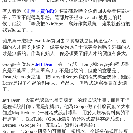
讀博士時的同學，非常低調的，在網上搜不到他的東西。
有人看過《
史帝夫賈伯斯
》這部電影嗎？你們回去要看這部片
子，不看不能稱爲果粉。這部片子裡Steve Jobs被趕走的時
候，他說：「等我把Avie挖來，寫好作業系統，蘋果就必須把
我買回去了」。
蘋果爲什麼把Steve Jobs買回去？實際就是因爲這位Avie。這
樣的人才值多少錢？一億美金夠嗎？十億美金夠嗎？這樣的人
才是無價的。作爲創始人，你必須要了解人才的價值有多大。
Google有位名人
Jeff Dean
，有一句話「Larry和Sergey的程式碼
真是不能看，我全重寫了」不是他說的，但他的意思是，
Dean來Google之後，把Larry和Sergey寫的程式碼全扔掉，雖然
Larry是很了不起的創始人、產品人，但程式碼寫得實在太爛
了。
Jeff Dean，大家都認爲他是美國第一的程式設計師，而且不但
是程式設計師，還是架構師。他爲Google做了什麼貢獻？大家
知道MapReduce（一種程式設計模型，用於大規模資料集的平
行運算）、BigTable（Google設計的分散式資料存儲系統）、
Dremel（Google 的「互動式」資料分析系統）、
Spanner（Google 研發的可擴展、多版本、全球分佈式同步複