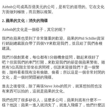
Airbnb公司成爲百億美元的公司，是有它的道理的。它在文化
方面做到極致，而且難以複製。
2. 蘋果的文化：消失的飛碟
Airbnb的文化是一個樣子，其它的呢？
我們在蘋果也受到了非常隆重的歡迎。蘋果的Phil Schiller資深
行銷副總裁親自帶了四個VP來歡迎我們，並且給了我們各種
建議。
我們35個創業者，每位都有1分鐘機會提問，聽起來很好了
吧？但當我們的車門打開，來歡迎我們的卻是個蘋果警衛。雖
然有5位高階主管坐在房間裡，但誰來迎接我們？是一個警
衛，隨時看着我有沒有偷聽、偷看；所以這是一個非常封閉的
文化，是一個封閉隱祕的飛碟。
進去之後發現，除了兩張Steve Jobs的照片，就算想拍照也沒
有東西可以拍的，這就是蘋果的文化。
我們也問了很多矽谷人，這麼多公司，蘋果到底有什麼不一
樣？他說：蘋果一進入就消失了，就進入飛碟了，他們什麼話