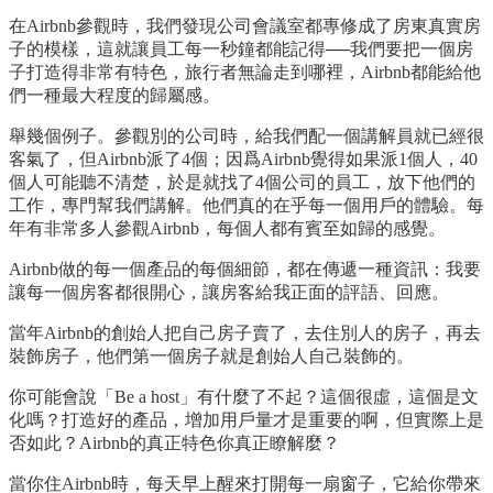
在Airbnb參觀時，我們發現公司會議室都專修成了房東真實房
子的模樣，這就讓員工每一秒鐘都能記得──我們要把一個房
子打造得非常有特色，旅行者無論走到哪裡，Airbnb都能給他
們一種最大程度的歸屬感。
舉幾個例子。參觀別的公司時，給我們配一個講解員就已經很
客氣了，但Airbnb派了4個；因爲Airbnb覺得如果派1個人，40
個人可能聽不清楚，於是就找了4個公司的員工，放下他們的
工作，專門幫我們講解。他們真的在乎每一個用戶的體驗。每
年有非常多人參觀Airbnb，每個人都有賓至如歸的感覺。
Airbnb做的每一個產品的每個細節，都在傳遞一種資訊：我要
讓每一個房客都很開心，讓房客給我正面的評語、回應。
當年Airbnb的創始人把自己房子賣了，去住別人的房子，再去
裝飾房子，他們第一個房子就是創始人自己裝飾的。
你可能會說「Be a host」有什麼了不起？這個很虛，這個是文
化嗎？打造好的產品，增加用戶量才是重要的啊，但實際上是
否如此？Airbnb的真正特色你真正瞭解麼？
當你住Airbnb時，每天早上醒來打開每一扇窗子，它給你帶來