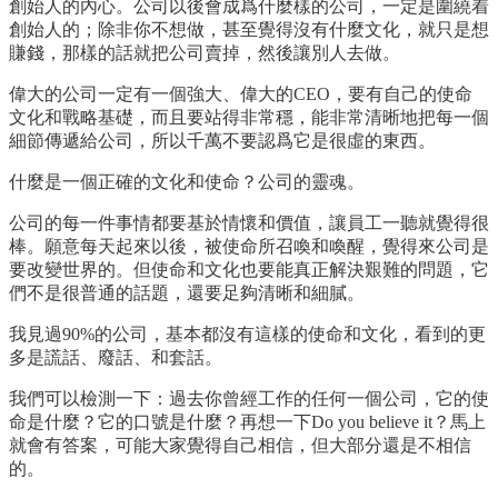
創始人的內心。公司以後會成爲什麼樣的公司，一定是圍繞着
創始人的；除非你不想做，甚至覺得沒有什麼文化，就只是想
賺錢，那樣的話就把公司賣掉，然後讓別人去做。
偉大的公司一定有一個強大、偉大的CEO，要有自己的使命
文化和戰略基礎，而且要站得非常穩，能非常清晰地把每一個
細節傳遞給公司，所以千萬不要認爲它是很虛的東西。
什麼是一個正確的文化和使命？公司的靈魂。
公司的每一件事情都要基於情懷和價值，讓員工一聽就覺得很
棒。願意每天起來以後，被使命所召喚和喚醒，覺得來公司是
要改變世界的。但使命和文化也要能真正解決艱難的問題，它
們不是很普通的話題，還要足夠清晰和細膩。
我見過90%的公司，基本都沒有這樣的使命和文化，看到的更
多是謊話、廢話、和套話。
我們可以檢測一下：過去你曾經工作的任何一個公司，它的使
命是什麼？它的口號是什麼？再想一下Do you believe it？馬上
就會有答案，可能大家覺得自己相信，但大部分還是不相信
的。