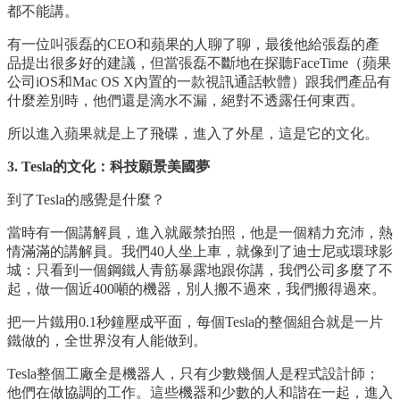
都不能講。
有一位叫張磊的CEO和蘋果的人聊了聊，最後他給張磊的產
品提出很多好的建議，但當張磊不斷地在探聽FaceTime（蘋果
公司iOS和Mac OS X內置的一款視訊通話軟體）跟我們產品有
什麼差別時，他們還是滴水不漏，絕對不透露任何東西。
所以進入蘋果就是上了飛碟，進入了外星，這是它的文化。
3. Tesla的文化：科技願景美國夢
到了Tesla的感覺是什麼？
當時有一個講解員，進入就嚴禁拍照，他是一個精力充沛，熱
情滿滿的講解員。我們40人坐上車，就像到了迪士尼或環球影
城：只看到一個鋼鐵人青筋暴露地跟你講，我們公司多麼了不
起，做一個近400噸的機器，別人搬不過來，我們搬得過來。
把一片鐵用0.1秒鐘壓成平面，每個Tesla的整個組合就是一片
鐵做的，全世界沒有人能做到。
Tesla整個工廠全是機器人，只有少數幾個人是程式設計師；
他們在做協調的工作。這些機器和少數的人和諧在一起，進入