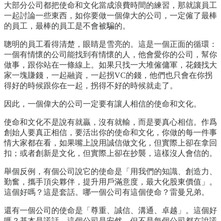
大部分公司都把使命和文化當成浪費時間的練習，那就讓員工
一起討論一些東西，如你要做一個偉大的公司，一定僱了最棒
的員工，最棒的員工是不會被騙的。
聰明的員工看得清楚，眼睛是雪亮的。這是一個正面的循環：
一個有情懷的公司能找到有情懷的人，他會愛你的公司，幫你
做事，跟你站在一條線上。如果只找一大堆僱傭軍，花錢找大
家一塊賺錢，一起融資，一起拐VC的錢，他們也只會在你拐
得好的時候跟你在一起，拐得不好的時候就走了。
因此，一個偉大的公司一定要有讓人相信的使命和文化。
使命和文化不是說有就贏，沒有就輸，而是要真心相信。作爲
創始人要真正相信，要活出你的使命和文化，你做的每一件事
情大家都在看，如果嘴上說用誠信做文化，但實際上卻在拿回
扣；或者創新是文化，但實際上卻在抄襲，這樣沒人會信的。
舉個反例，有個公司說它的使命是「用我們的知識、創造力、
勤奮，攜手頂尖夥伴，提升用戶滿意度，最大化股東價值」。
這個好嗎？這是套話。哪一個公司有這個使命？雷曼兄弟。
還有一個公司的使命是「尊重、誠信、溝通、卓越」。這個好
嗎？基本是謊話，這個公司是安然，但不是每個公司都在說謊