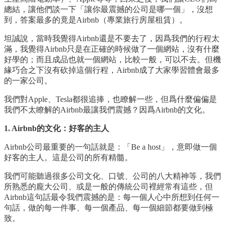
總結，讓他們談一下「讓你最震撼的公司是哪一個」，沒想
到，答案最多的竟是Airbnb（專業旅行房屋租賃）。
坦誠說，當時我覺得Airbnb還是不要去了，因爲我們的行程太
滿，我覺得Airbnb只是在正確的時候做了一個網站，沒有什麼
好學的；而且成品也就一個網站，比較一般，可以不去。但機
緣巧合之下沒有砍掉這個行程，Airbnb成了大家學習體會最多
的一家公司。
我們對Apple、Tesla都很追捧，也瞭解一些，但爲什麼偏偏是
我們不太瞭解的Airbnb最讓我們震撼？因爲Airbnb的文化。
1. Airbnb的文化：好客的主人
Airbnb公司最重要的一句話就是：「Be a host」，意即做一個
好客的主人。這是公司的所有精髓。
我們可能聽過很多公司文化、口號、公司的八大精神等，我們
所熟悉的龐大公司、或是一般的傳統公司裡經常有這些，但
Airbnb這句話最令我們震撼的是：每一個人心中所想到任何一
句話，做的每一件事、每一個產品、每一個細節都要做到極
致。