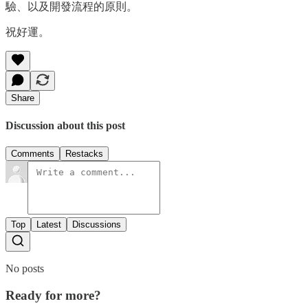
驗、以及開發流程的原則。
祝好運。
Share
Discussion about this post
Comments
Restacks
Top
Latest
Discussions
No posts
Ready for more?