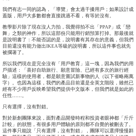
我們有志一同的認為，「導覽」會太過干擾用戶；如果設計成
蓋版，用戶大多數都會直接跳過不看，有等於沒有。
教學影片除了現在沒人力拍，我覺得拍不出「PPAP」或「戀
舞」之類的神作，所以這部份只能用行銷預算打掉。那最後就
是說明書了：不能否認的是，說明書有其存在的意義，但我們
目前還沒有能力做出IKEA等級的說明書，所以這件事也就先
被擱著了。
所以我們現在是完全沒有「用戶教育」這一塊，因為我們的用
戶描述：「喜好自助旅行、願意冒險、已經有多次的旅行經
驗」這樣的使用者，都是願意嘗試新事物的人（以下省略兩萬
字）。也因為這樣，我們的產品目前還是全英文階段，雖然已
經有不少用戶反映希望我們提供中文版本，但我們就是如此的
任性……。
只有選擇，沒有對錯。
對於新創團隊來說，面對產品開發時程和投資者眼神都「斤斤
計較」的狀態，有很多用戶體驗的原則都不自覺的被刪去了。
這件事只能說「只有選擇，沒有對錯」，團隊可以選擇慢慢斟