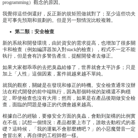
programming）觀念的原因。
我覺得這些倒還好，反正新的規矩照做就對了；至少這些功夫
是可事先預期和規劃的。但是另一類情況比較複雜。
第二類：安全檢查
新的系統和開發環境，由於資安的需求提高，也增加了很多關
卡和檢查（例如編譯器加入對stack的檢查），程式不一定不能
執行，但是會有許多警告產生，提醒開發者去修正。
如果大家都乖乖的去把臭蟲給修了，世界就會太平許多；只是
加上「人性」這個因素，案件就越來越不單純。
就我的觀察，關鍵是在發現和修正的時機。安全檢查通常沒辦
法在程式開發的前中端執行，因為那個時候的架構還不夠穩
定，即使檢查也沒有大用；然而，如果是在產品後期做安全檢
查，面臨的問題是修正的代價會越來越高。
根據自己的經驗，要修安全方面的臭蟲，會動到架構的比例實
在不低；試想一個情況：產品都要上市了，誰敢去動程式的基
礎？這時候，「我的運氣不會那麼糟吧？」的小惡魔聲音一定
會冒出來，再自律的工程師都一樣。