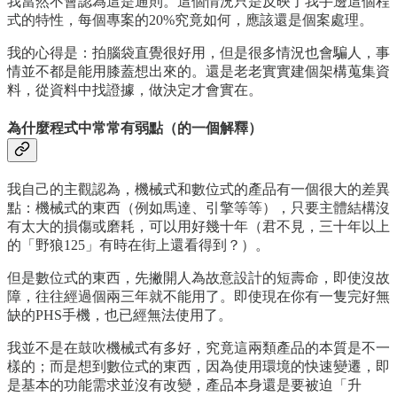
我當然不會認為這是通則。這個情況只是反映了我手邊這個程
式的特性，每個專案的20%究竟如何，應該還是個案處理。
我的心得是：拍腦袋直覺很好用，但是很多情況也會騙人，事
情並不都是能用膝蓋想出來的。還是老老實實建個架構蒐集資
料，從資料中找證據，做決定才會實在。
為什麼程式中常常有弱點（的一個解釋）
我自己的主觀認為，機械式和數位式的產品有一個很大的差異
點：機械式的東西（例如馬達、引擎等等），只要主體結構沒
有太大的損傷或磨耗，可以用好幾十年（君不見，三十年以上
的「野狼125」有時在街上還看得到？）。
但是數位式的東西，先撇開人為故意設計的短壽命，即使沒故
障，往往經過個兩三年就不能用了。即使現在你有一隻完好無
缺的PHS手機，也已經無法使用了。
我並不是在鼓吹機械式有多好，究竟這兩類產品的本質是不一
樣的；而是想到數位式的東西，因為使用環境的快速變遷，即
是基本的功能需求並沒有改變，產品本身還是要被迫「升