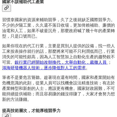
國家不該補助代工產業
習慣拿國家的資源來輔助競爭，久了之後就缺乏國際競爭力。
不少的夕陽工業，久久還不落日收場，更加倚賴補助、廉價的
油電和人工，如果不破釜沉舟，那麼政府喊了幾十年的產業轉
型，只是口號而已。
如果你現在的代工行業，主要是買別人提供的設備，找一些人
工來按表操作就行的話，那麼將來可能不只利潤低而已，行業
消失的可能性頗高，因為人工智慧加上自動化生產的趨勢銳不
可當。
銀行業已經開始改朝換代，大舉自動化，裁撤人員
；
鴻海研發機器人技術，逐步降低對人工的需求
。
筆者不是要危言聳聽。趁著現在還有時間，國家和產業開始有
危機意識的此刻，從業人員可以找機會設法精進技術；有志於
產業轉型和新創的人士，應該更有機會。國家財政困難，不可
能持續提供補助；而且容易賺的錢沒得賺了，大家才會努力想
新的方法賺錢。
提高技術層次，才能厚植競爭力