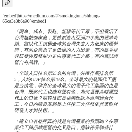
[embed]https://medium.com/@smokingtuna/shhung-
65ca3e3b6a90[/embed]
「雨傘、成衣、製鞋、塑膠等代工廠，不但養活了
台灣無數個家庭，更曾創造出亞洲四小龍的經濟奇
蹟。當以代工稱霸全球的台灣失去人力低廉的優勢
時，有的企業為了更低廉的人力出走，有的靠著提
昇研發與服務能力走向專業代工之路，有的嘗試經
營自有品牌。」
「全球人口排名第55名的台灣，外匯存底排名第
5，人均GDP排名第19名。全球最大的晶圓代工廠
是台積電，孕育出全球最大的電子代工集團的也是
台灣。既然代工也能有聲有色，為何還要高喊擺脫
代工的口號？前科技部長張善政認為台灣適合代
工，今日的陳良基部長上任後三大任務依然著眼於
研發人才與技術。」
「建立自有品牌真的就是台灣產業的救贖嗎？在專
業代工與品牌經營的交叉路口，應該停看聽些什