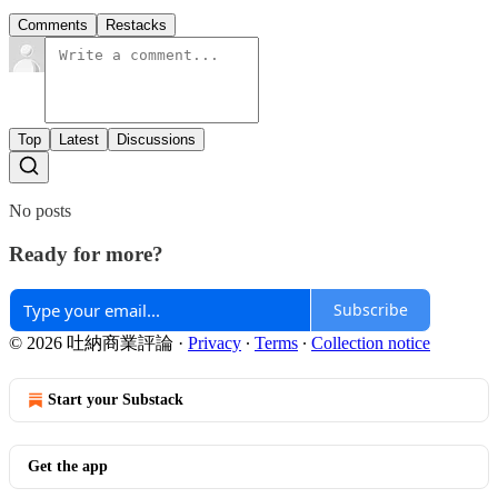
Comments
Restacks
Top
Latest
Discussions
No posts
Ready for more?
Subscribe
© 2026 吐納商業評論
·
Privacy
∙
Terms
∙
Collection notice
Start your Substack
Get the app