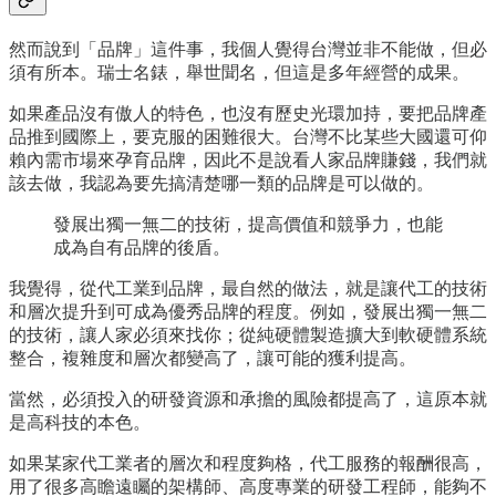
然而說到「品牌」這件事，我個人覺得台灣並非不能做，但必
須有所本。瑞士名錶，舉世聞名，但這是多年經營的成果。
如果產品沒有傲人的特色，也沒有歷史光環加持，要把品牌產
品推到國際上，要克服的困難很大。台灣不比某些大國還可仰
賴內需市場來孕育品牌，因此不是說看人家品牌賺錢，我們就
該去做，我認為要先搞清楚哪一類的品牌是可以做的。
發展出獨一無二的技術，提高價值和競爭力，也能
成為自有品牌的後盾。
我覺得，從代工業到品牌，最自然的做法，就是讓代工的技術
和層次提升到可成為優秀品牌的程度。例如，發展出獨一無二
的技術，讓人家必須來找你；從純硬體製造擴大到軟硬體系統
整合，複雜度和層次都變高了，讓可能的獲利提高。
當然，必須投入的研發資源和承擔的風險都提高了，這原本就
是高科技的本色。
如果某家代工業者的層次和程度夠格，代工服務的報酬很高，
用了很多高瞻遠矚的架構師、高度專業的研發工程師，能夠不