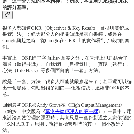
是「這一套方法的基本精神」；所以，本文就先來談談OKR
的評分基準。
很多人都知道OKR（Objectives & Key Results，目標與關鍵成
果管理法）；絕大部分人的相關知識是來自書籍，或是在
Google興起之時，從Google在 OKR 上的實作看到了成功的案
例。
事實上，OKR除了字面上的意義之外，在管理上也是結合了
溝通（取得共識）、自我管理（目標管理）、實現（執行）、
心法（Life Hack）等多個面向的「一套」方法。
說是「一套」方法，很多人可能就嚴肅起來了；甚至還可以編
出一套脈絡，勾勒出很多細節──但相信我，這絕非OKR的本
意。
回到最初OKR被Andy Grove在《High Output Management》
（編按：中文版為《
葛洛夫給經理人的第一課
》）一書中，用
來討論高效管理的課題時，其實只是一個針對過去大家依循的
「S.M.A.R.T.」原則，執行目標管理時的其中一個小改進方
法。