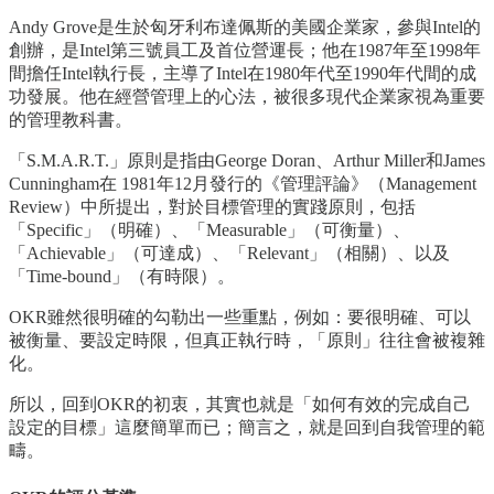
Andy Grove是生於匈牙利布達佩斯的美國企業家，參與Intel的
創辦，是Intel第三號員工及首位營運長；他在1987年至1998年
間擔任Intel執行長，主導了Intel在1980年代至1990年代間的成
功發展。他在經營管理上的心法，被很多現代企業家視為重要
的管理教科書。
「S.M.A.R.T.」原則是指由George Doran、Arthur Miller和James
Cunningham在 1981年12月發行的《管理評論》（Management
Review）中所提出，對於目標管理的實踐原則，包括
「Specific」（明確）、「Measurable」（可衡量）、
「Achievable」（可達成）、「Relevant」（相關）、以及
「Time-bound」（有時限）。
OKR雖然很明確的勾勒出一些重點，例如：要很明確、可以
被衡量、要設定時限，但真正執行時，「原則」往往會被複雜
化。
所以，回到OKR的初衷，其實也就是「如何有效的完成自己
設定的目標」這麼簡單而已；簡言之，就是回到自我管理的範
疇。