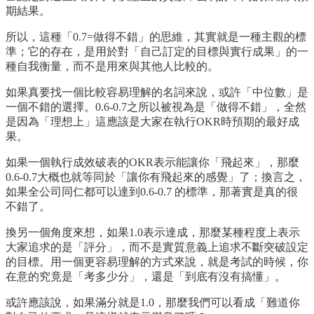
期結果。
所以，這種「0.7=做得不錯」的思維，其實就是一種主觀的標
準；它的存在，是用於對「自己訂定的目標與實行成果」的一
種自我衡量，而不是用來與其他人比較的。
如果真要找一個比較容易理解的名詞來說，或許「中位數」是
一個不錯的選擇。0.6-0.7之所以被視為是「做得不錯」，全然
是因為「理想上」這應該是大家在執行OKR時預期的最好成
果。
如果一個執行成效破表的OKR表示能讓你「飛起來」，那麼
0.6-0.7大概也就等同於「讓你有飛起來的感覺」了；換言之，
如果全公司同仁都可以達到0.6-0.7 的標準，那著實是真的很
不錯了。
換另一個角度來想，如果1.0表示達成，那麼某種程度上表示
大家追求的是「評分」，而不是實質意義上追求不斷突破設定
的目標。用一個更容易理解的方式來說，就是考試的時候，你
在意的究竟是「考多少分」，還是「到底有沒有搞懂」。
或許應該說，如果滿分就是1.0，那麼我們可以看成「難道你