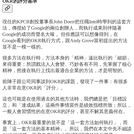
OKR的評分基準
現任的KPCB創投董事長John Doerr把任職Intel時學到的這套方
法，傳授給了Google的兩位創辦人，而執行成果則伴隨著
Google的成功而聲名大噪 。但你應該可以想像得到，在
Google看到的OKR執行方式，跟Andy Grove當初提出的方法
並不是一模一樣的。
很多方法在執行時，方法本身的「精神」遠比執行的「細節」
來得重要；所謂戲法人人會變、巧妙各有不同，先掌握了核心
精神，然後在執行上找出最適合企業的方法，才是明智的。
前陣子跟公司同事談到OKR的課題，發現了一件事：有很多
人非常在意OKR的「評分」。
這也可能是在使用過去的其他方法時，我們總是把「目標設
立」和「達成結果」這兩件事情當作是績效指標所致；所以，
一般人會習慣性的在意OKR的評分，甚至不解其意義何在。
事實上，OKR最重要的並不是「這一套方法如何執行」，而
是「這一套方法的基本精神」。所以，我們在本文中先不細談