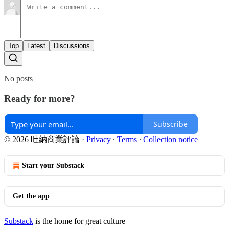
Top
Latest
Discussions
No posts
Ready for more?
Subscribe
© 2026 吐納商業評論
·
Privacy
∙
Terms
∙
Collection notice
Start your Substack
Get the app
Substack
is the home for great culture