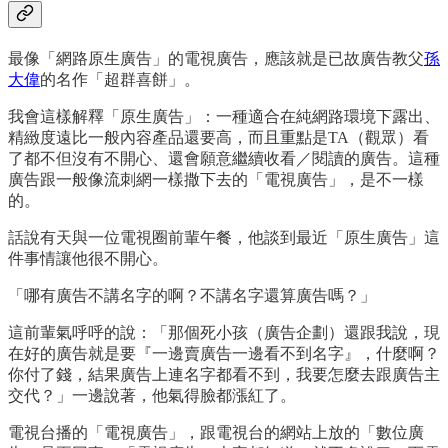
最像「網路原生廣告」的電視廣告，應該就是已故廣告教父
孫
大偉
的名作「超群喜餅」。
我會這樣解釋「原生廣告」：一種適合在純網路環境下露出、
精緻度遠比一般內容產品還要高，而且重點是TA（觀眾）看
了都不但沒有不開心、還會願意繼續收看／閱讀的廣告。這種
廣告跟一般像流刺網一樣撒下去的「電視廣告」，是不一樣
的。
話說有天與一位電視圈前輩午餐，他談到最近「原生廣告」這
件事情讓他很不開心。
「哪有廣告不講名字的啊？不講名字還算廣告嗎？」
這前輩氣呼呼的說：「那個死小孩（廣告企劃）還跟我說，現
在好的廣告就是要『一邊賣廣告一邊看不到名字』，什麼啊？
你付了錢，結果廣告上連名字都看不到，我要怎麼去跟廣告主
交代？」一邊說著，他氣得臉都漲紅了。
電視台播的「電視廣告」，跟電視台的網站上放的「數位廣