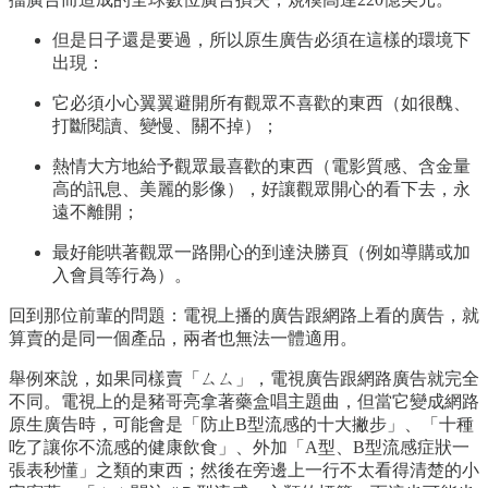
但是日子還是要過，所以原生廣告必須在這樣的環境下
出現：
它必須小心翼翼避開所有觀眾不喜歡的東西（如很醜、
打斷閱讀、變慢、關不掉）；
熱情大方地給予觀眾最喜歡的東西（電影質感、含金量
高的訊息、美麗的影像），好讓觀眾開心的看下去，永
遠不離開；
最好能哄著觀眾一路開心的到達決勝頁（例如導購或加
入會員等行為）。
回到那位前輩的問題：電視上播的廣告跟網路上看的廣告，就
算賣的是同一個產品，兩者也無法一體適用。
舉例來說，如果同樣賣「ㄙㄙ」，電視廣告跟網路廣告就完全
不同。電視上的是豬哥亮拿著藥盒唱主題曲，但當它變成網路
原生廣告時，可能會是「防止B型流感的十大撇步」、「十種
吃了讓你不流感的健康飲食」、外加「A型、B型流感症狀一
張表秒懂」之類的東西；然後在旁邊上一行不太看得清楚的小