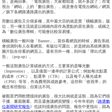
告」是兩回事。「電視廣告」大家都知道，就不多說了；而電
視台「網站」上的「數位廣告」，就是會在電視台網站／網頁
／旗下各網路通路露出的廣告。
而數位廣告又分很多種，其中最大宗的就是賣「橫幅廣告」版
位，另一種主流就是以精緻內容作為賣點的原生廣告，或稱之
為「數位廣告專輯」可能會比較容易懂。
橫幅廣告一般叫做「Banner」。當你看網頁的時候，廣告系統
會偵測到有人在看網頁、有版位可露出，於是經由系統將廣告
圖片貼在你看的網頁上。還有另外一種，則叫做「彈出式廣
告」（pop-up）。
一般這類廣告計算績效的方式，主要算的是曝光數
（Impression）、以及後面一連串的計算公式；例如每次點選
的成本（CPC）、點選率（CTR）、以及每千人曝光成本
（CPM）等等，作為費用與成效參考。這些和「收視率」的
概念有些類似，但算法不同。
被觀眾們用軟體擋掉的廣告，很大比例就是這類，因為它們很
干擾、畫面難看、而且還會讓網頁變慢；今年年初的《
路透數
位新聞研究報告
》也談到擋廣告的問題。報告中更指出，因為
擋廣告而造成的全球數位廣告損失，規模高達220億美元。