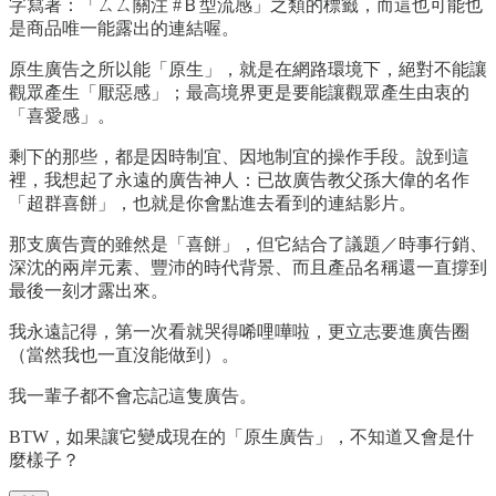
字寫著：「ㄙㄙ關注 #Ｂ型流感」之類的標籤，而這也可能也
是商品唯一能露出的連結喔。
原生廣告之所以能「原生」，就是在網路環境下，絕對不能讓
觀眾產生「厭惡感」；最高境界更是要能讓觀眾產生由衷的
「喜愛感」。
剩下的那些，都是因時制宜、因地制宜的操作手段。說到這
裡，我想起了永遠的廣告神人：已故廣告教父孫大偉的名作
「超群喜餅」，也就是你會點進去看到的連結影片。
那支廣告賣的雖然是「喜餅」，但它結合了議題／時事行銷、
深沈的兩岸元素、豐沛的時代背景、而且產品名稱還一直撐到
最後一刻才露出來。
我永遠記得，第一次看就哭得唏哩嘩啦，更立志要進廣告圈
（當然我也一直沒能做到）。
我一輩子都不會忘記這隻廣告。
BTW，如果讓它變成現在的「原生廣告」，不知道又會是什
麼樣子？