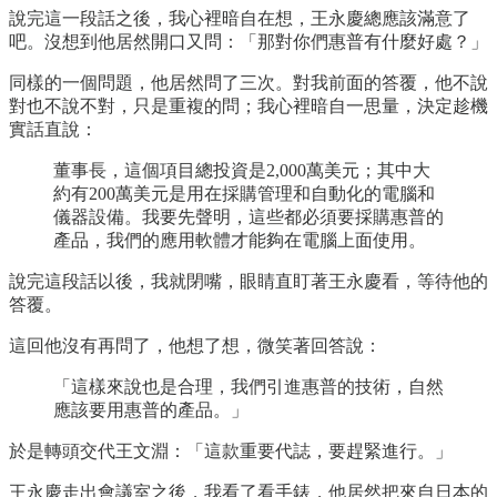
說完這一段話之後，我心裡暗自在想，王永慶總應該滿意了
吧。沒想到他居然開口又問：「那對你們惠普有什麼好處？」
同樣的一個問題，他居然問了三次。對我前面的答覆，他不說
對也不說不對，只是重複的問；我心裡暗自一思量，決定趁機
實話直說：
董事長，這個項目總投資是2,000萬美元；其中大
約有200萬美元是用在採購管理和自動化的電腦和
儀器設備。我要先聲明，這些都必須要採購惠普的
產品，我們的應用軟體才能夠在電腦上面使用。
說完這段話以後，我就閉嘴，眼睛直盯著王永慶看，等待他的
答覆。
這回他沒有再問了，他想了想，微笑著回答說：
「這樣來說也是合理，我們引進惠普的技術，自然
應該要用惠普的產品。」
於是轉頭交代王文淵：「這款重要代誌，要趕緊進行。」
王永慶走出會議室之後，我看了看手錶，他居然把來自日本的