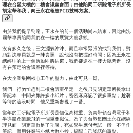
理在台塑大樓的二樓會議室會面；由他陪同工研院電子所所長
胡定華和我，向王永在報告PCB技轉方案。
由於我們提早到達，王永在的前一個活動尚未結束，因此由沈
國華專員陪同我們在一樓的展覽大廳參觀。
沒有多久之後，王文淵氣沖沖、而且非常緊張的找到我們，劈
頭對沈專員就是一陣責罵，說他沒有把握好時間；因為王永在
總經理的上一個活動即將結束，我們卻還在一樓大廳閑逛、沒
有在預定的會議室裡等待。
在大企業集團核心工作的壓力，由此可見一斑。
我們一行匆忙趕到二樓會議室坐定，之後只見胡定華所長拿出
筆記本，中間夾雜許多小紙片，密密麻麻記了很多重點；趁著
等待的這段時間，他又重新審視了一番。
當年的工研院電子所所長是個位高權重、負責帶領台灣電子和
半導體產業騰飛的一個重要職位。為了與台塑集團王永在總經
理見面，胡定華做足了功課，宛如學生應付考試一般，不但作
筆記、還用好幾張小紙片做小抄，提醒自己談話的重點。