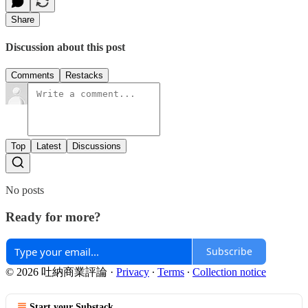
Share
Discussion about this post
Comments
Restacks
Top
Latest
Discussions
No posts
Ready for more?
Subscribe
© 2026 吐納商業評論
·
Privacy
∙
Terms
∙
Collection notice
Start your Substack