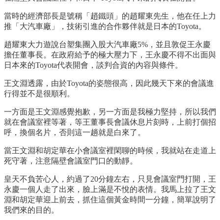
當時的經濟部長是號稱「趙鐵頭」的趙耀東先生，他在任上力
推「大汽車廠」，技術引進的合作夥伴就是日本的Toyota。
趙耀東大力遊說台塑集團入股大汽車廠5%，並且敦促王永慶
擔任董事長。在政府給予的極大壓力下，王永慶不得不出面與
日本來的Toyota代表開會，談判合資的內容與條件。
王文淵透露，由於Toyota的姿態很高，因此幾天下來的會議進
行得並不是很順利。
一方面是王文淵感覺抱歉，另一方面是我極力堅持，所以我們
就在會議室裡等著，等王董事長會議休息片刻時，上前打個招
呼，換個名片，否則這一趟就是白來了。
當王文淵和胡定華在小會議室裡閑聊的時候，我就站在走道上
死守著，注意隔壁會議室門口的動靜。
皇天不負苦心人，約過了20分鐘左右，只見會議室門打開，王
永慶一個人走了出來，臉上滿是不悅的表情。我馬上拉了王文
淵和胡定華迎上前去，抓住這個黃金時間一分鐘，簡單說明了
我們來的目的。