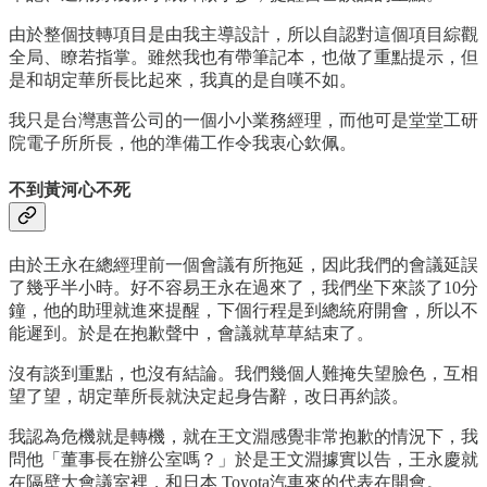
由於整個技轉項目是由我主導設計，所以自認對這個項目綜觀
全局、瞭若指掌。雖然我也有帶筆記本，也做了重點提示，但
是和胡定華所長比起來，我真的是自嘆不如。
我只是台灣惠普公司的一個小小業務經理，而他可是堂堂工研
院電子所所長，他的準備工作令我衷心欽佩。
不到黃河心不死
由於王永在總經理前一個會議有所拖延，因此我們的會議延誤
了幾乎半小時。好不容易王永在過來了，我們坐下來談了10分
鐘，他的助理就進來提醒，下個行程是到總統府開會，所以不
能遲到。於是在抱歉聲中，會議就草草結束了。
沒有談到重點，也沒有結論。我們幾個人難掩失望臉色，互相
望了望，胡定華所長就決定起身告辭，改日再約談。
我認為危機就是轉機，就在王文淵感覺非常抱歉的情況下，我
問他「董事長在辦公室嗎？」於是王文淵據實以告，王永慶就
在隔壁大會議室裡，和日本 Toyota汽車來的代表在開會。