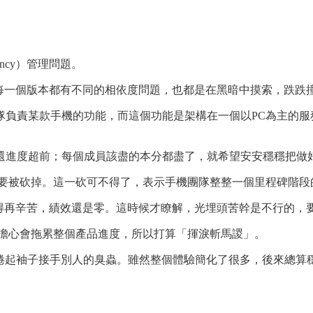
ncy）管理問題。
每一個版本都有不同的相依度問題，也都是在黑暗中摸索，跌跌
隊負責某款手機的功能，而這個功能是架構在一個以PC為主的服
還進度超前；每個成員該盡的本分都盡了，就希望安安穩穩把做
來要被砍掉。這一砍可不得了，表示手機團隊整整一個里程碑階段
得再辛苦，績效還是零。這時候才瞭解，光埋頭苦幹是不行的，
組擔心會拖累整個產品進度，所以打算「揮淚斬馬謖」。
捲起袖子接手別人的臭蟲。雖然整個體驗簡化了很多，後來總算