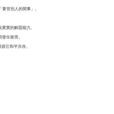
就是「要管別人的閒事」。
紮實實的解題能力。
易發生衝突。
量跟它和平共存。