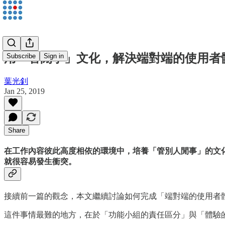
用「管閒事」文化，解決端對端的使用者
Subscribe
Sign in
葉光釗
Jan 25, 2019
Share
在工作內容彼此高度相依的環境中，培養「管別人閒事」的文
就很容易發生衝突。
接續前一篇的觀念，本文繼續討論如何完成「端對端的使用者體驗」（end-
這件事情最難的地方，在於「功能小組的責任區分」與「體驗