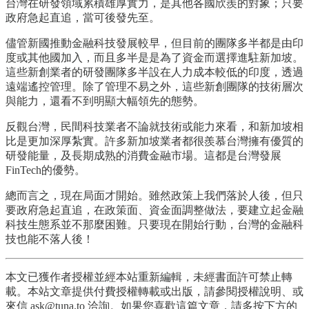
台灣在研發領域累積雄厚實力，是其他各國欣羨的對象；只要
政府急起直追，當可後發先至。
儘管新國推動金融科技發展較早，但目前的團隊多半都是由印
度或其他國加入，而且多半是是為了資金而選擇進駐新加坡。
這些新創業者的研發團隊多半設在人力成本較低的印度，透過
遠端遙控管理。除了管理不易之外，這些新創團隊的技術層次
與能力，還看不到明顯大幅領先的態勢。
反觀台灣，民間科技業者不論就技術或能力來看，和新加坡相
比是更加深厚紮實。許多新加坡業者都很羨慕台灣擁有優質的
研發能量，及長期成熟的消費金融市場。這都是台灣發展
FinTech的優勢。
總而言之，現在局面才開始。雖然政策上我們落於人後，但只
要政府急起直追，在政策面、資金面調整做法，要建立起金融
科技生態系並不那麼困難。只要現在開始行動，台灣的金融科
技也能不落人後！
本文已獲作者授權並經本站重新編輯，未經書面許可禁止轉
載。本站文章提供付費授權轉載或出版，請參閱授權說明、或
來信 ask@tuna.to 洽詢。如果您喜歡這篇文章，請多按下方的