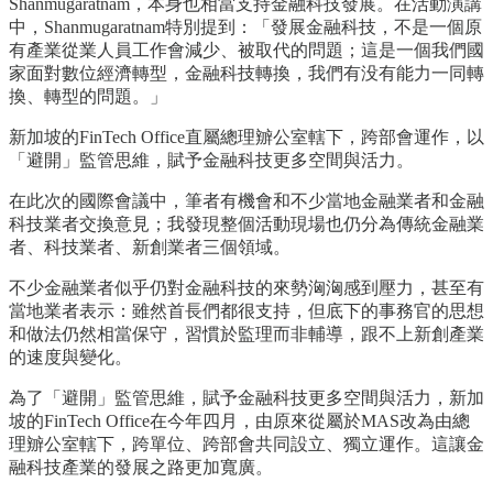
Shanmugaratnam，本身也相當支持金融科技發展。在活動演講
中，Shanmugaratnam特別提到：「發展金融科技，不是一個原
有產業從業人員工作會減少、被取代的問題；這是一個我們國
家面對數位經濟轉型，金融科技轉換，我們有没有能力一同轉
換、轉型的問題。」
新加坡的FinTech Office直屬總理辧公室轄下，跨部會運作，以
「避開」監管思維，賦予金融科技更多空間與活力。
在此次的國際會議中，筆者有機會和不少當地金融業者和金融
科技業者交換意見；我發現整個活動現場也仍分為傳統金融業
者、科技業者、新創業者三個領域。
不少金融業者似乎仍對金融科技的來勢洶洶感到壓力，甚至有
當地業者表示：雖然首長們都很支持，但底下的事務官的思想
和做法仍然相當保守，習慣於監理而非輔導，跟不上新創產業
的速度與變化。
為了「避開」監管思維，賦予金融科技更多空間與活力，新加
坡的FinTech Office在今年四月，由原來從屬於MAS改為由總
理辧公室轄下，跨單位、跨部會共同設立、獨立運作。這讓金
融科技產業的發展之路更加寬廣。