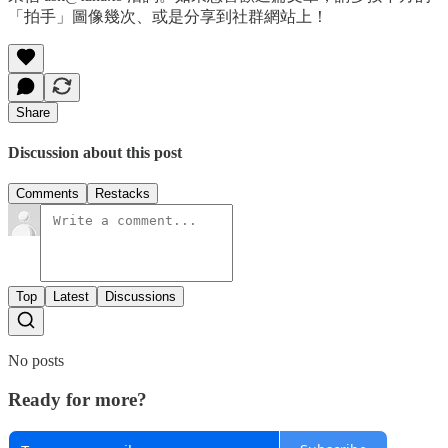
「拍手」圖像幾次、或是分享到社群網站上！
Share
Discussion about this post
Comments
Restacks
Top
Latest
Discussions
No posts
Ready for more?