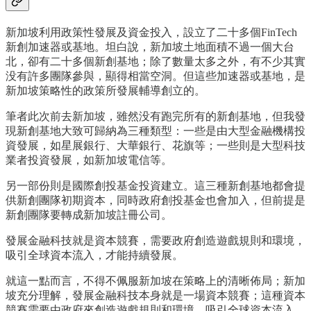
新加坡利用政策性發展及資金投入，設立了二十多個FinTech
新創加速器或基地。坦白說，新加坡土地面積不過一個大台
北，卻有二十多個新創基地；除了數量太多之外，有不少其實
没有許多團隊參與，顯得相當空洞。但這些加速器或基地，是
新加坡策略性的政策所發展輔導創立的。
筆者此次前去新加坡，雖然没有跑完所有的新創基地，但我發
現新創基地大致可歸納為三種類型：一些是由大型金融機構投
資發展，如星展銀行、大華銀行、花旗等；一些則是大型科技
業者投資發展，如新加坡電信等。
另一部份則是國際創投基金投資建立。這三種新創基地都會提
供新創團隊初期資本，同時政府創投基金也會加入，但前提是
新創團隊要轉成新加坡註冊公司。
發展金融科技就是資本競賽，需要政府創造遊戲規則和環境，
吸引全球資本流入，才能持續發展。
就這一點而言，不得不佩服新加坡在策略上的清晰佈局；新加
坡充分理解，發展金融科技本身就是一場資本競賽；這種資本
競賽需要由政府來創造遊戲規則和環境，吸引全球資本流入，