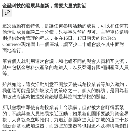
金融科技的發展與創新，需要大量的對話
這次活動有個特色，是讓任何參與活動的成員，可以和任何其
他活動成員面談二十分鐘，只要事先預約即可。主辧單位還特
別提供約會管理的程式，並在16日、17日兩天的FinTech
Conferece現場圍出一個區域，讓至少二十組會談在其中面對
面地進行。
筆者個人就利用這次會議，和七組不同的與會人員相互交流，
其中包括金融科技產業的創辧人，以及亞洲各國相關產業人員
等。
雖然如此，這次活動刻意不開放天使或創投業者等加入邀約，
我想這可能是新加坡政府的策略之一。個人的解讀，是因為新
加坡政府認為把握投資錢脈是其控制主導權的關鍵。
所以會場中即使有創投業者上台演講，但都被大會盯得緊緊
的，不讓與會人員輕易接近互動；如果新創團隊要談到資金界
接，大會就會立即推銷，力邀新創團隊進入新加坡的這二十多
個新創基地或加速器，而這些加速器等也很迫不及待與新創對