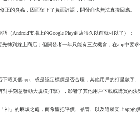
修正的臭蟲，因而留下了負面評語，開發商也無法直接回應。
語（Android市場上的Google Play商店很久以前就可以了）；
要先轉到線上商店；但開發者一年只能有三次機會，在app中要
下載某個app、或是認定標價是否合理，其他用戶的打星數字
是如果有對手刻意發動大規模打擊），影響了其他用戶下載或購買
扮演「神」的麻煩之處，而希望把評價、品管、以及追蹤架上app