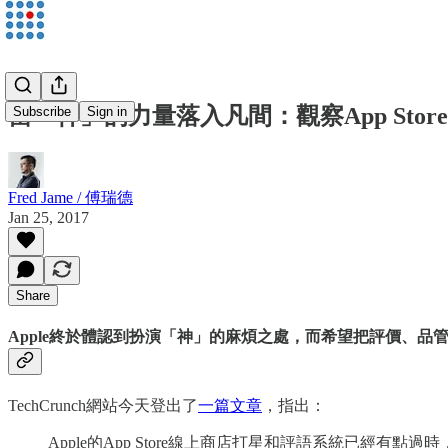
當「神」的力量落入凡間：觀察App Sto
Subscribe
Sign in
Fred Jame / 傅瑞德
Jan 25, 2017
Share
Apple終於體認到扮演「神」的麻煩之處，而希望把評價、品
TechCrunch網站今天登出了
一篇文章
，指出：
Apple的App Store線上商店打星和評語系統已經有