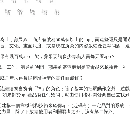
為止，蘋果線上商店有號稱50萬個以上的app；而這些還只是
言、文化、畫面尺度、或是現在所談的內容版權疑義等問題，還
有幾百萬app上架，蘋果要請多少專職人員每天看app？
遊戲、工作、溝通的時間，蘋果的審查機制是否會越來越接近「神
或是無法再負擔這麼神聖的責任而崩解？
應該繼續獨自扮演「神」的角色；除了基本的把關動作之外，遊戲
如果對於app產品有任何疑問，就由使用者和開發商自己去找到平
建構一個靠機制和技術來確保app（起碼有）一定品質的系統，來迎接往
個分散管理的力量，除了下放給使用者和開發者之外，沒有第二條路。