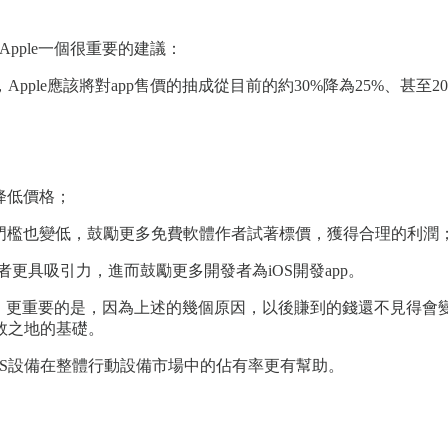
pple一個很重要的建議：
le應該將對app售價的抽成從目前的約30%降為25%、甚至2
降低價格；
定門檻也變低，鼓勵更多免費軟體作者試著標價，獲得合理的利潤
開發者更具吸引力，進而鼓勵更多開發者為iOS開發app。
利；更重要的是，因為上述的幾個原因，以後賺到的錢還不見得會變
敗之地的基礎。
iOS設備在整體行動設備市場中的佔有率更有幫助。