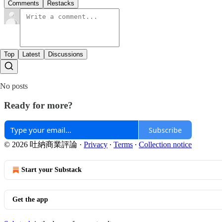
Comments
Restacks
Top
Latest
Discussions
No posts
Ready for more?
Subscribe
© 2026 吐納商業評論
·
Privacy
∙
Terms
∙
Collection notice
Start your Substack
Get the app