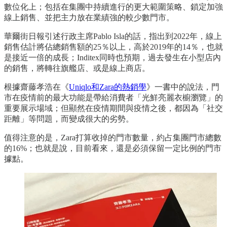
數位化上；包括在集團中持續進行的更大範圍策略、鎖定加強
線上銷售、並把主力放在業績強的較少數門市。
華爾街日報引述行政主席Pablo Isla的話，指出到2022年，線上
銷售估計將佔總銷售額的25％以上，高於2019年的14％，也就
是接近一倍的成長；Inditex同時也預期，過去發生在小型店內
的銷售，將轉往旗艦店、或是線上商店。
根據齋藤孝浩在《
Uniqlo和Zara的熱銷學
》一書中的說法，門
市在疫情前的最大功能是帶給消費者「光鮮亮麗衣櫥瀏覽」的
重要展示場域；但顯然在疫情期間與疫情之後，都因為「社交
距離」等問題，而變成很大的劣勢。
值得注意的是，Zara打算收掉的門市數量，約占集團門市總數
的16%；也就是說，目前看來，還是必須保留一定比例的門市
據點。