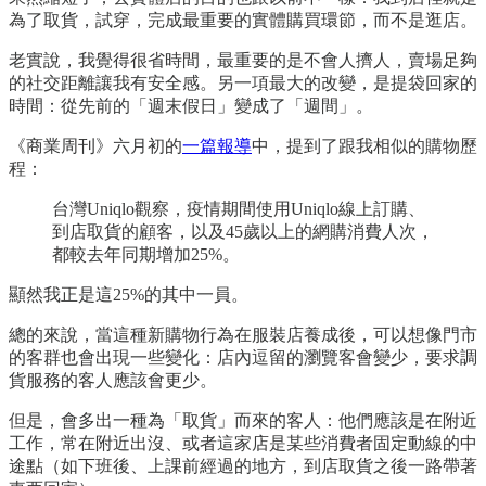
為了取貨，試穿，完成最重要的實體購買環節，而不是逛店。
老實說，我覺得很省時間，最重要的是不會人擠人，賣場足夠
的社交距離讓我有安全感。另一項最大的改變，是提袋回家的
時間：從先前的「週末假日」變成了「週間」。
《商業周刊》六月初的
一篇報導
中，提到了跟我相似的購物歷
程：
台灣Uniqlo觀察，疫情期間使用Uniqlo線上訂購、
到店取貨的顧客，以及45歲以上的網購消費人次，
都較去年同期增加25%。
顯然我正是這25%的其中一員。
總的來說，當這種新購物行為在服裝店養成後，可以想像門市
的客群也會出現一些變化：店內逗留的瀏覽客會變少，要求調
貨服務的客人應該會更少。
但是，會多出一種為「取貨」而來的客人：他們應該是在附近
工作，常在附近出沒、或者這家店是某些消費者固定動線的中
途點（如下班後、上課前經過的地方，到店取貨之後一路帶著