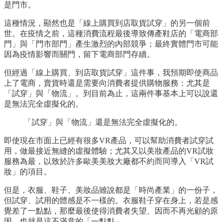
是門市。
這種情況，顯然也是「線上購買到店取貨試穿」的另一個前
世。在疫情之前，這種消費流程最後導致傳產鞋店的「電商部
門」與「門市部門」產生激烈的內部競爭；最終實體門市可能
因為疫情影響而關門，留下電商部門存續。
但經過「線上購買、到店取貨試穿」這件事，我預期即使商品
上了電商，賣貨時還是需要向消費者提供購物服務：尤其是
「試穿」與「物流」。到目前為止，這兩件事基本上可以說還
是無法完全虛擬化的。
「試穿」與「物流」還是無法完全虛擬化的。
即使現在市面上已經有很多VR產品，可以幫助消費者試穿試
用，做最接近無縫的虛擬體驗；尤其又以美妝產品的VR試妝
服務為最，以致於許多歐美美妝大廠都不約而同導入「VR試
妝」的項目。
但是，衣服、鞋子、美妝品雖說都是「時尚產業」的一份子，
但試穿、試用的體感是不一樣的。衣服鞋子穿在身上，若是感
覺差了一點點，那麼最後使得消費者失望、因而不再光顧的原
因，也就是這不滿意的「一點點」。