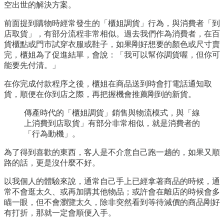
空出世的解決方案。
前面提到購物時經常發生的「櫃姐調貨」行為，與消費者「到
店取貨」，有部分流程非常相似。過去我們作為消費者，在百
貨櫃點或門市試穿衣服或鞋子，如果剛好想要的顏色或尺寸賣
完，櫃姐為了促進結單，會說：「我可以幫你調貨喔，但你可
能要先付清。」
在你完成付款程序之後，櫃姐在商品送到時會打電話通知取
貨，順便在你到店之際，再把握機會推薦剛到的新貨。
傳產時代的「櫃姐調貨」銷售與物流模式，與「線
上消費到店取貨」有部分非常相似，就是消費者的
「行為動機」。
為了得到喜歡的東西，客人是不介意自己跑一趟的，如果又順
路的話，更是沒什麼不好。
以我個人的體驗來說，通常自己手上已經拿著商品的時候，通
常不會逛太久、或再加購其他物品；或許會在離店的時候會多
瞄一眼，但不會瀏覽太久，除非突然看到等待減價的商品剛好
有打折，那就一定會順便入手。