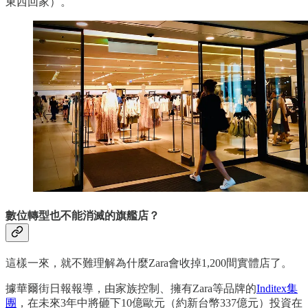
東西回家）。
數位轉型也不能消滅的旗艦店？
這樣一來，就不難理解為什麼Zara會收掉1,200間實體店了。
據華爾街日報報導，由家族控制、擁有Zara等品牌的
Inditex集
團
，在未來3年中將砸下10億歐元（約新台幣337億元）投資在