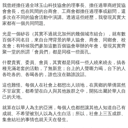
我曾經擔任過全球玉山科技協會的理事長、擔任過華商經貿協
會會長，也在民間的台商會、工商會都擔任過理事或顧問，還
多次在不同的協會活動中演講。透過這些經歷，我發現其實大
家都有一個共同問題。
光是一個矽谷（其實不過就北加州的幾個城市組合），就有數
百個不同名目，來自台灣背景的華人協會、商會、同鄉會、校
友會；有時候我們參加這數百個協會舉辦的年會，發現其實齊
聚一堂的所謂「會員們」都是同樣一些面孔。
什麼貴賓、委員、會員，其實都是同樣一些人繞來繞去，搞各
種充滿老套的活動，了無新意；台上的人聲嘶力竭，台下的人
各吃各的、各喝各的，誰也沒在聽誰說話。
這也難怪。每個人在社會上都想出人頭地，在異鄉的華僑當然
不甘寂寞，都希望在白人與其他族群之中，開拓出屬於華人自
己的天地。
就算在以華人為主的亞洲，每個人也都想讓其他人知道自己有
成就、不希望被別人以為人生白活；所以，社會上三五成群、
集會結社的事情也就天天在發生。