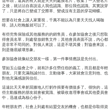
這年頭，還真的有人就是天天到處換名片，收集了一大疊名片
之後，就沾沾自喜說這人我也認識、那位我也認識。其實說穿
了，只是將自己變成了交際草、變成沒有主題的穿花蝴蝶。
想要在社會上讓人家重視，千萬不能以為只要天天找人喝咖
啡、請人吃晚飯就可以了。
有些兜售保險或其他服務的的銷售員，在參加協會之後只想取
得會員名單，到處發放銷售文件；其他會員表面不說，內心都
是非常不苟同的。對個人來說，這是不堪其擾；對協會來說，
則是徹底破壞形象。
參加協會就像結交朋友一樣，第一件事情應該是先付出。
譬如玉山協會之中，就有許多任勞任怨的義工，而且都是年輕
朋友。只要充滿熱誠付出、主動做事，大家就會注意到他、也
對他充滿感謝與信任。
這遠比天天卑躬屈膝地人打躬作揖要有價值多了。很快的，這
些主動服務的朋友就會被賞識、被吸收進理事會或其他委員會
中，迅速成為核心份子。
年輕朋友們，社會上到處有結盟交友的機會，也都是你取得資