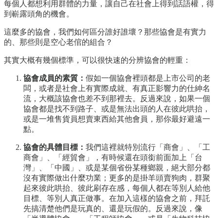
每個人都想利用群體的力量，讓自己在社會上得到話語權，得
到嶄露頭角的機會。
這麼多的協會，我們如何區分誰好誰壞？那些協會是有實力
的、那些則是空心老倌的組合？
其實大概有幾個標準，可以很快速的分辨協會的輕重：
協會成員的素質：
假如一個協會裡頭都是上市公司的老
闆，或者是社會上有實際成就、有真正影響力的仕紳名
流，大概該協會也差不到那裡去。反過來說，如果一個
協會都是找不到路子、或是無法出頭的人在彼此哄抬，
或是一堆售貨員想賣東西給其他會員，那你最好避遠一
點。
協會的具體目標：
我們這裡就特別流行「商會」、「工
商會」、「經貿會」，有時候還在頭銜前面加上「台
灣」、「中國」、或是某個省份某種鄉親，絕大部分都
沒有實際做出什麼功業；更多的是掛羊頭賣狗肉，群聚
起來彼此哄抬、彼此刷存在感，每個人都在等別人給他
目標、等別人真正做事。在加入這樣的協會之前，拜託
先搞清楚他們是玩真的、還是玩假的。反過來說，像