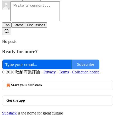
Top
Latest
Discussions
No posts
Ready for more?
Subscribe
© 2026 吐納商業評論
·
Privacy
∙
Terms
∙
Collection notice
Start your Substack
Get the app
Substack
is the home for great culture