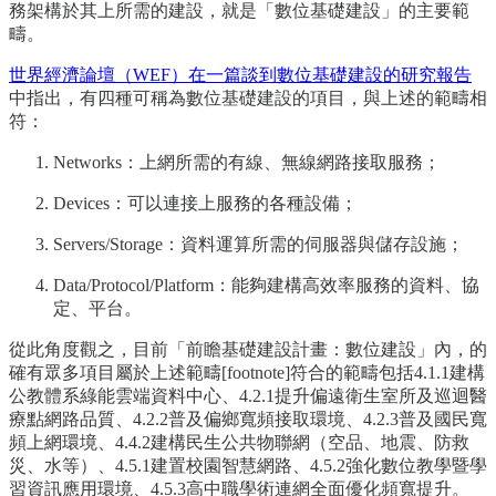
務架構於其上所需的建設，就是「數位基礎建設」的主要範
疇。
世界經濟論壇（WEF）在一篇談到數位基礎建設的研究報告
中指出，有四種可稱為數位基礎建設的項目，與上述的範疇相
符：
Networks：上網所需的有線、無線網路接取服務；
Devices：可以連接上服務的各種設備；
Servers/Storage：資料運算所需的伺服器與儲存設施；
Data/Protocol/Platform：能夠建構高效率服務的資料、協
定、平台。
從此角度觀之，目前「前瞻基礎建設計畫：數位建設」內，的
確有眾多項目屬於上述範疇[footnote]符合的範疇包括4.1.1建構
公教體系綠能雲端資料中心、4.2.1提升偏遠衛生室所及巡迴醫
療點網路品質、4.2.2普及偏鄉寬頻接取環境、4.2.3普及國民寬
頻上網環境、4.4.2建構民生公共物聯網（空品、地震、防救
災、水等）、4.5.1建置校園智慧網路、4.5.2強化數位教學暨學
習資訊應用環境、4.5.3高中職學術連網全面優化頻寬提升。