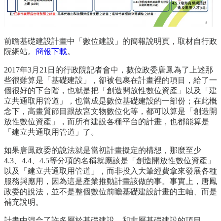
前瞻基礎建設計畫中「數位建設」的簡報說明頁，取材自行政
院網站。
簡報下載
。
2017年3月21日的行政院記者會中，數位政委唐鳳為了上述那
些很難算是「基礎建設」，卻被包裹在計畫裡的項目，給了一
個很好的下台階，也就是把「創造開放性數位資產」以及「建
立共通取用管道」，也當成是數位基礎建設的一部份；在此概
念下，高畫質節目跟故宮文物數位化等，都可以算是「創造開
放性數位資產」，而所有建設各種平台的計畫，也都能算是
「建立共通取用管道」了。
如果唐鳳政委的說法就是當初計畫擬定的構想，那麼至少
4.3、4.4、4.5等分項的名稱就應該是「創造開放性數位資產」
以及「建立共通取用管道」，而非投入大筆經費拿來發展各種
服務與應用，因為這是產業推動計畫該做的事。事實上，唐鳳
政委的說法，並不是整個數位前瞻基礎建設計畫的主軸、而是
補充說明。
計畫中混合了許多屬於基礎建設，和非屬基礎建設的項目。