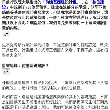
日前行政院大舉推出的「
前瞻基礎建設計畫
」，在「
數位建
設
」中規劃了733億元預算。雖然在這部分的爭議，似乎不像
綠能等基礎建設計畫那麼大，但這究竟是因為計畫寫得好，還
是數位建設比起鋪橋蓋路，一般百姓實在難以理解，所以大家
關注度不高呢？無論如何，我們還是要來關切一下這些建設計
畫的內容。
先不提各項分項計畫的細節，單從整個計畫的範疇設定、政策
工具使用、計畫組成方式等三個面向來看，不得不說，還有很
多努力空間。
計畫範疇：何謂基礎建設？
什麼是基礎建設？有很多種說法，「能讓服務架構於其上所需
的建設」，應能涵蓋「基礎建設」的核心價值。
舉例而言：道路是能讓運輸服務架構於其上的基礎建設、水庫
是能提供民生工業用水的基礎建設、電網是提供民生與工商業
能源需求的基礎建設；所以，我們可以這麼定義：能讓數位服