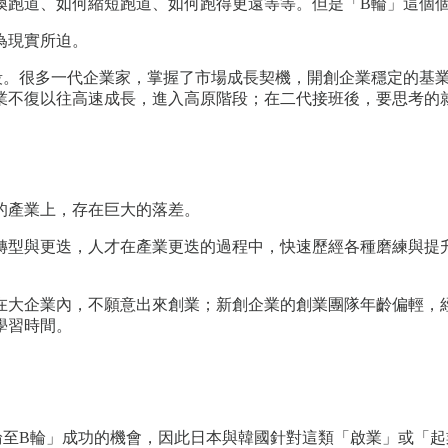
換跑道、如何縮短跑道、如何跑得更遠等等。但是「B輪」這個
為現實所迫。
段。很多一代企業家，掌握了市場成長契機，開創企業穩定的基
業不復以往高速成長，進入高原階段；在二代接班後，要思考的
的產業上，存在巨大的落差。
轉型與更迭，人才在產業更迭的過程中，快速歷經各種磨練與提
在大企業內，不願意出來創業；新創企業的創業團隊年齡偏輕，
學習時間。
輪至B輪」成功的機會，因此日本與韓國針對這類「啟業」或「