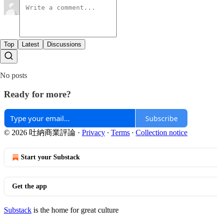
Top
Latest
Discussions
No posts
Ready for more?
Subscribe
© 2026 吐納商業評論
·
Privacy
∙
Terms
∙
Collection notice
Start your Substack
Get the app
Substack
is the home for great culture