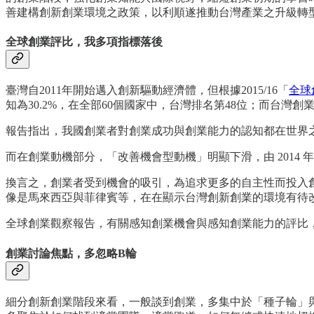
善建構創新創業環境之政策，以利順遂推動台灣產業之升級轉
全球創業評比，我多項指標落後
臺灣自2011年開始邁入創新驅動經濟體，但根據2015/16「
全球
知為30.2%，在全部60個國家中，台灣排名第48位；而台灣
報告指出，我國創業者對創業成功與創業能力的認知都在世界
而在創業動機部分，「改善機會型動機」明顯下滑，由 2014 年之66
換言之，創業者受到機會的吸引，為追求更多的自主性而投入
像是馬來西亞與菲律賓等，在在顯示台灣創新創業的環境有待
全球創業觀察報告，有關感知創業機會與感知創業能力的評比
創業討論焦點，多忽略B輪
細分創新創業階段來看，一般談到創業，多集中於「種子輪」