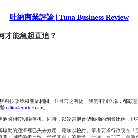
吐納商業評論 | Tuna Business Review
何才能急起直追？
投稿；只要與科技政策和產業相關、並且言之有物，我們不問立場，都
聯繫
editor@rocket.cafe
。
與他國相較明顯落後。同時，以改善機會型動機的創業比例，也
新驅動的經濟裡已失去效用，應加以檢討。筆者要求行政院在「亞
時間；同時參考日韓「代代初創」的概念，研擬「五加二」創新