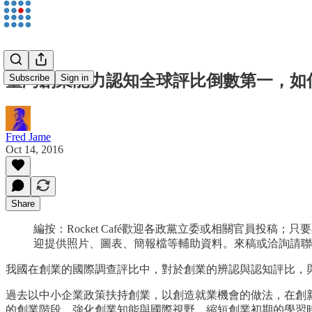
臺灣創業能力認知全球評比倒數第一，如
Subscribe
Sign in
Fred Jame
Oct 14, 2016
Share
編按：Rocket Café歡迎各政黨立委或相關官員
迎提供照片、圖表、簡報檔等輔助資料。來稿或洽詢請
我國在創業的國際調查評比中，對於創業的辨認與認知評比，
過去以中小企業政策扶持創業，以創造就業機會的做法，在創
的創業階段，強化創業知能與國際視野，縮短創業初期的學習