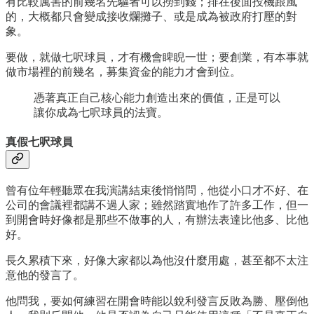
有比較厲害的前幾名先驅者可以撈到錢；排在後面投機跟風
的，大概都只會變成接收爛攤子、或是成為被政府打壓的對
象。
要做，就做七呎球員，才有機會睥睨一世；要創業，有本事就
做市場裡的前幾名，募集資金的能力才會到位。
憑著真正自己核心能力創造出來的價值，正是可以
讓你成為七呎球員的法寶。
真假七呎球員
曾有位年輕聽眾在我演講結束後悄悄問，他從小口才不好、在
公司的會議裡都講不過人家；雖然踏實地作了許多工作，但一
到開會時好像都是那些不做事的人，有辦法表達比他多、比他
好。
長久累積下來，好像大家都以為他沒什麼用處，甚至都不太注
意他的發言了。
他問我，要如何練習在開會時能以銳利發言反敗為勝、壓倒他