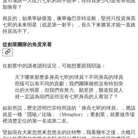
進市場跟一大批六七呎的高手競爭，你得花多少心血去幫他脫
胎換骨？
相反的，如果寧缺毋濫，像華倫巴菲特這般，堅持只投資身高
七呎的未來明星（或是第一射手），長久下來勝算才能一直維
持居高不下。
從創業團隊的角度來看
在創業中的讀者讀到這兒，可能想要跟我辯論：
天下哪來那麽多身高七呎的球員？不同身高的球員
照樣可以有不同的貢獻；我們團隊雖然沒有特別突
出的大明星，但我們肯努力、願意拼，難道投資人
就一定認為咱們這些沒有七呎身高的人甭混了？
如前所説，歷史證明巴菲特所談的「身高七呎的球員」，應該
就是一種「隱喻／比喻」（Metaphor）；要創業，就要做市場
裡清楚定位的第一名或第二名。
譬如現在大家忽悠來忽悠去的比特幣，我看幾年之後，大概只