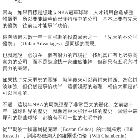
他。
因為，如果目標是想建立NBA冠軍球隊，人才錯用會造成整
體孱弱；所以要能被華倫巴菲特相中的公司，基本上要有先天
的優勢，往前走才能事半功倍。
這與我過去數十年一直強調的投資因素之一：「先天的不公平
優勢」（Unfair Advantages）是同樣的意思。
也就是說，必須在一個有潛力的市場裡，找到真正有七呎身高
實力的公司；而不是勉強找一家雖然能幹，但卻只有五呎六吋
實力的團隊。
如果找了先天弱勢的團隊，就算後來可以再補東補西、為它拼
湊加強，但仍然是事倍功半；這個淺顯的道理，相信大家是都
可以同意的。
不過，這幾年NBA的局勢經歷了非常巨大的變化。之前數十
年，籃球世界的歷史，就像是巨大強悍中鋒的歷史；回憶中最
犀利的那些球隊，都擁有不可一世的七呎中鋒。
從早期波士頓塞爾提克隊（Boston Celtics）的比爾羅素（Bill
Russell），到洛杉磯湖人的維爾張伯倫（Wilt Chamberlin），