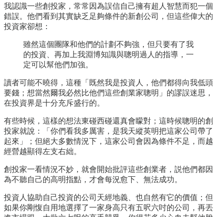
我認識一些創投家，常常因為誤信自己擁有超人智慧而犯一個
錯誤。他們看到其實缺乏足夠條件的新創公司，但這些偉大的
投資家卻想：
雖然這個團隊和他們的計劃不夠強，但只要有了我
的投資、再加上我淵博知識與聰明過人的指導，一
定可以幫他們加強。
讀者可能不曉得，這種「既然我是投資人，他們都得向我低頭
要錢；想當然爾我必然比他們這些創業家聰明」的謬誤迷思，
在投資界是十分充斥盛行的。
有些時候，這樣的想法東碰西碰還真會矇對；這時候聰明的創
投家就說：「你們看我多厲害，是我天縱英明把這家公司帶了
起來」；但絕大多數情況下，這家公司會因為條件不足，而越
經營越顯得左支右絀。
創投家一看情況不妙，就會開始批評這些創業者，説他們都因
為不聽自己的高明指點，才會每況愈下、無法成功。
投資人協助自己投資的公司天經地義、也自然有它的價值；但
如果你剛愎自用地選擇了一家身高只有五呎六吋的公司，再丟