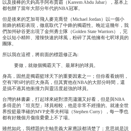
以及接棒的天鈎高手阿布賈霸（Kareem Abdu Jabar），基本上
都包辦了當年大部分年代的NBA冠軍。
但是後來的芝加哥飛人麥克喬登（Michael Jordan）以一個小
前鋒的精彩表現，徹底取代了中鋒的獨霸性。晚近這幾年，我
們加州矽谷更出現了金州勇士隊（Golden State Warriors），完
全以短小精幹、潑辣快速的球風，粉碎了其他擁有七呎球員的
團隊。
所以我在這裡，將前面的標題修正為:
要做，就做個獨霸天下、最犀利的球員。
身高，固然是獨霸籃球天下的重要因素之一；但你看看姚明，
空有7呎6吋的巨大身高，但其實他在NBA的大部分時間，還
是搞不過其他衝撞力與靈活度超強的球員。
台灣的林書豪，打起球來絕對漂亮瀟灑又好看，但是與NBA
多得是的「坦克型」球員相較，他是非常不經撞的。就連全世
界投籃最準確的MVP史蒂夫柯瑞（Stephen Curry），每一季也
都有好幾個月傷痕纍纍上不了場。
雖然如此，我標題的主軸意義大家應該都清楚了；意思就是説