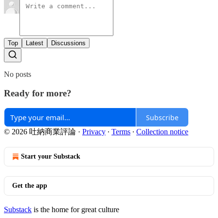
Top
Latest
Discussions
No posts
Ready for more?
Subscribe
© 2026 吐納商業評論
·
Privacy
∙
Terms
∙
Collection notice
Start your Substack
Get the app
Substack
is the home for great culture