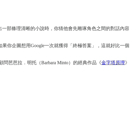
寫出一部條理清晰的小說時，你猜他會先雕琢角色之間的對話內容
你企圖想用Google一次就獲得「終極答案」，這就好比一個
芭拉．明托（Barbara Minto）的經典作品《
金字塔原理
》