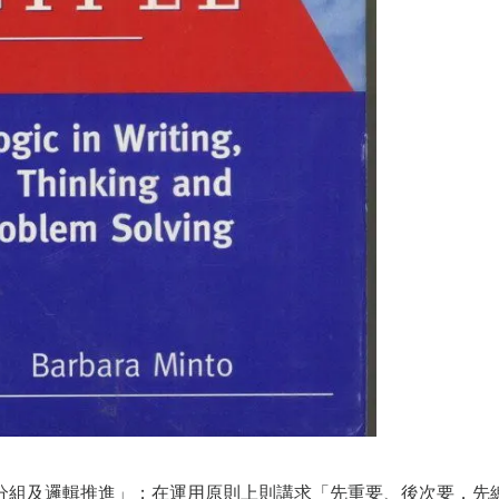
分組及邏輯推進」；在運用原則上則講求「先重要、後次要，先