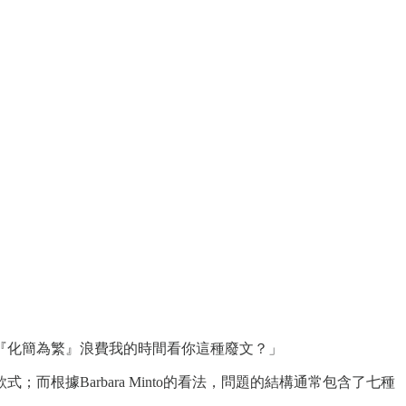
『化簡為繁』浪費我的時間看你這種廢文？」
據Barbara Minto的看法，問題的結構通常包含了七種