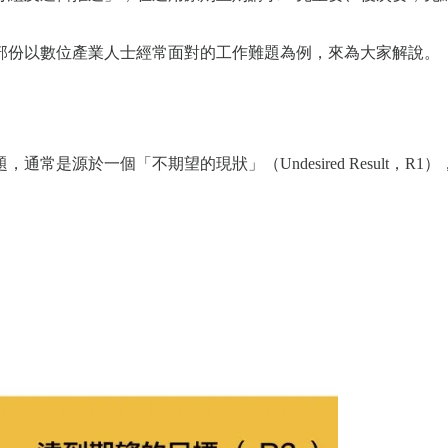
部份以數位產業人士經常面對的工作難題為例，來為大家解說。
一個「不期望的現狀」（Undesired Result，R1），而R