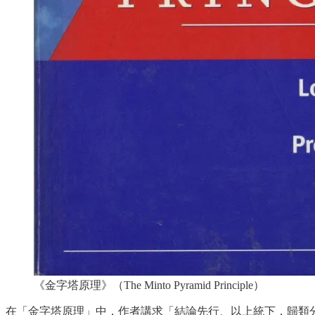
《金字塔原理》（The Minto Pyramid Principle）
在「金字塔原理」中，作者講求「結論先行、以上統下，歸類