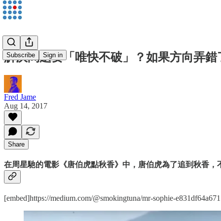
解決問題要「唯快不破」？如果方向弄錯了，快
Subscribe
Sign in
Fred Jame
Aug 14, 2017
Share
在周星馳的電影《唐伯虎點秋香》中，唐伯虎為了追到秋香，
[embed]https://medium.com/@smokingtuna/mr-sophie-e831df64a671