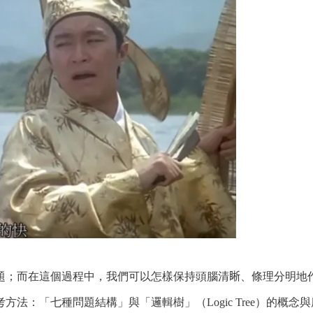
題；而在這個過程中，我們可以怎樣保持頭腦清𥇦、條理分明地
法：「七種問題結構」與「邏輯樹」（Logic Tree）的概